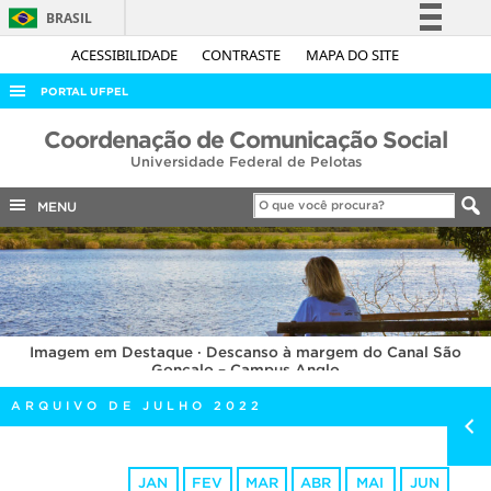
BRASIL
Simplifique!
ACESSIBILIDADE
CONTRASTE
MAPA DO SITE
Comunica BR
PORTAL UFPEL
Participe
ACESSO À INFORMAÇÃO
Coordenação de Comunicação Social
Acesso à informação
Universidade Federal de Pelotas
AUDITORIA
Legislação
COBALTO
MENU
Canais
CONCURSOS
EDITAIS
INTERNACIONAL
Imagem em Destaque · Descanso à margem do Canal São
OUVIDORIA
Gonçalo – Campus Anglo
PORTARIAS
ARQUIVO DE JULHO 2022
TELEFONES
JAN
FEV
MAR
ABR
MAI
JUN