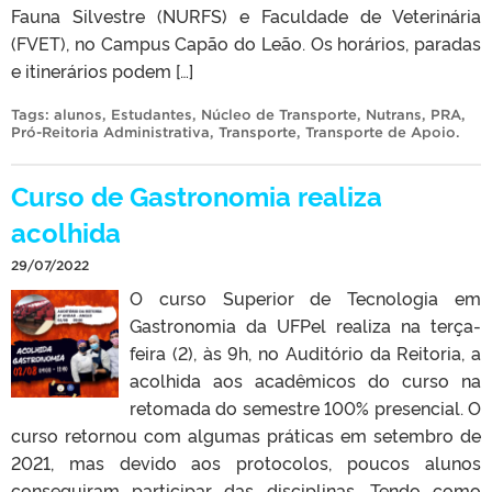
Fauna Silvestre (NURFS) e Faculdade de Veterinária
(FVET), no Campus Capão do Leão. Os horários, paradas
e itinerários podem […]
Tags:
alunos
,
Estudantes
,
Núcleo de Transporte
,
Nutrans
,
PRA
,
Pró-Reitoria Administrativa
,
Transporte
,
Transporte de Apoio
.
Curso de Gastronomia realiza
acolhida
29/07/2022
O curso Superior de Tecnologia em
Gastronomia da UFPel realiza na terça-
feira (2), às 9h, no Auditório da Reitoria, a
acolhida aos acadêmicos do curso na
retomada do semestre 100% presencial. O
curso retornou com algumas práticas em setembro de
2021, mas devido aos protocolos, poucos alunos
conseguiram participar das disciplinas. Tendo como