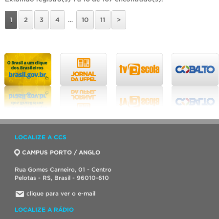
1
2
3
4
…
10
11
>
LOCALIZE A CCS
CAMPUS PORTO / ANGLO
Rua Gomes Carneiro, 01 - Centro
Pelotas - RS, Brasil - 96010-610
clique para ver o e-mail
LOCALIZE A RÁDIO