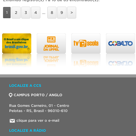
1
2
3
4
…
8
9
>
LOCALIZE A CCS
CAMPUS PORTO / ANGLO
Rua Gomes Carneiro, 01 - Centro
Pelotas - RS, Brasil - 96010-610
clique para ver o e-mail
LOCALIZE A RÁDIO