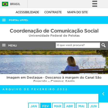
BRASIL
Simplifique!
ACESSIBILIDADE
CONTRASTE
MAPA DO SITE
Comunica BR
PORTAL UFPEL
Participe
ACESSO À INFORMAÇÃO
Coordenação de Comunicação Social
Acesso à informação
Universidade Federal de Pelotas
AUDITORIA
Legislação
COBALTO
MENU
Canais
CONCURSOS
EDITAIS
INTERNACIONAL
Imagem em Destaque · Descanso à margem do Canal São
OUVIDORIA
Gonçalo – Campus Anglo
PORTARIAS
ARQUIVO DE FEVEREIRO 2022
TELEFONES
JAN
FEV
MAR
ABR
MAI
JUN