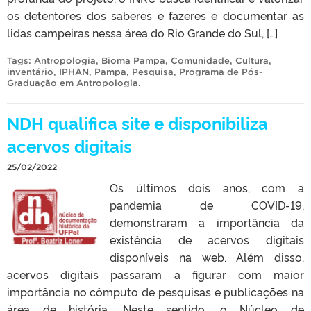
os detentores dos saberes e fazeres e documentar as
lidas campeiras nessa área do Rio Grande do Sul, […]
Tags:
Antropologia
,
Bioma Pampa
,
Comunidade
,
Cultura
,
inventário
,
IPHAN
,
Pampa
,
Pesquisa
,
Programa de Pós-
Graduação em Antropologia
.
NDH qualifica site e disponibiliza
acervos digitais
25/02/2022
Os últimos dois anos, com a
pandemia de COVID-19,
demonstraram a importância da
existência de acervos digitais
disponíveis na web. Além disso,
acervos digitais passaram a figurar com maior
importância no cômputo de pesquisas e publicações na
área de história. Neste sentido, o Núcleo de