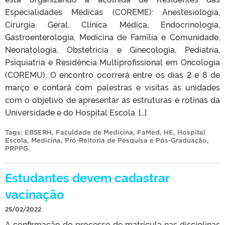
Especialidades Médicas (COREME): Anestesiologia,
Cirurgia Geral, Clínica Médica, Endocrinologia,
Gastroenterologia, Medicina de Família e Comunidade,
Neonatologia, Obstetricia e Ginecologia, Pediatria,
Psiquiatria e Residência Multiprofissional em Oncologia
(COREMU). O encontro ocorrerá entre os dias 2 e 8 de
março e contará com palestras e visitas às unidades
com o objetivo de apresentar as estruturas e rotinas da
Universidade e do Hospital Escola. […]
Tags:
EBSERH
,
Faculdade de Medicina
,
FaMed
,
HE
,
Hospital
Escola
,
Medicina
,
Pró-Reitoria de Pesquisa e Pós-Graduação
,
PRPPG
.
Estudantes devem cadastrar
vacinação
25/02/2022
A confirmação do processo de matrícula nas disciplinas