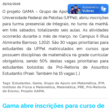
25/02/2025
O projeto GAMA – Grupo de Apoio em Matemática, da
Universidade Federal de Pelotas (UFPel), abriu inscrições
para turma presencial de Integrais, no turno da manhã,
em três sábados, totalizando seis aulas. As atividades
ocorrerão durante o mês de março, no Campus II (Rua
Almirante Barroso, 1.202). São 30 vagas prioritárias para
estudantes da UFPel matriculados em cursos que
possuem disciplinas de matemática na grade curricular
obrigatória, sendo 50% destas vagas prioritárias para
estudantes bolsistas da Pró-Reitoria de Assuntos
Estudantis (Prae). Também há 15 vagas […]
Tags:
Estudantes
,
Gama
,
Grupo de Apoio em Matemática
,
IFM
,
Instituto de Física e Matemática
,
Matemática
,
PRE
,
Pró-Reitoria
de Ensino
,
Projeto GAMA
.
Gama abre inscrições para curso de