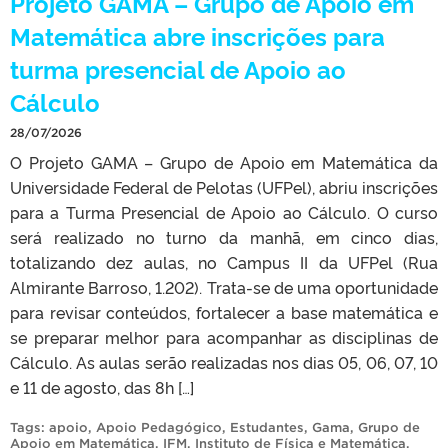
Projeto GAMA – Grupo de Apoio em
Matemática abre inscrições para
turma presencial de Apoio ao
Cálculo
28/07/2026
O Projeto GAMA – Grupo de Apoio em Matemática da
Universidade Federal de Pelotas (UFPel), abriu inscrições
para a Turma Presencial de Apoio ao Cálculo. O curso
será realizado no turno da manhã, em cinco dias,
totalizando dez aulas, no Campus II da UFPel (Rua
Almirante Barroso, 1.202). Trata-se de uma oportunidade
para revisar conteúdos, fortalecer a base matemática e
se preparar melhor para acompanhar as disciplinas de
Cálculo. As aulas serão realizadas nos dias 05, 06, 07, 10
e 11 de agosto, das 8h […]
Tags:
apoio
,
Apoio Pedagógico
,
Estudantes
,
Gama
,
Grupo de
Apoio em Matemática
,
IFM
,
Instituto de Física e Matemática
,