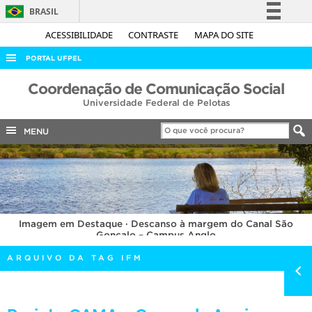
BRASIL
Simplifique!
ACESSIBILIDADE
CONTRASTE
MAPA DO SITE
Comunica BR
PORTAL UFPEL
Participe
ACESSO À INFORMAÇÃO
Coordenação de Comunicação Social
Acesso à informação
Universidade Federal de Pelotas
AUDITORIA
Legislação
COBALTO
MENU
Canais
CONCURSOS
EDITAIS
INTERNACIONAL
Imagem em Destaque · Descanso à margem do Canal São
OUVIDORIA
Gonçalo – Campus Anglo
PORTARIAS
ARQUIVO DA TAG IFM
TELEFONES