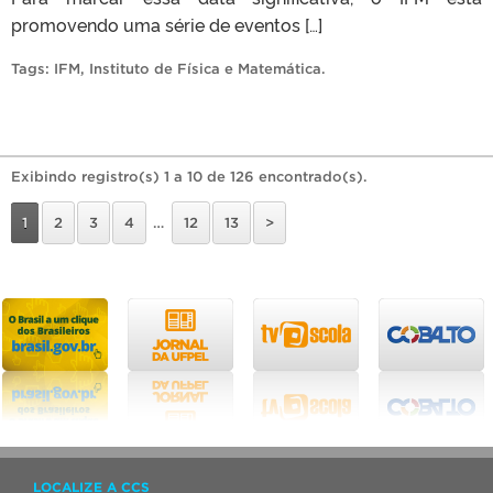
promovendo uma série de eventos […]
Tags:
IFM
,
Instituto de Física e Matemática
.
Exibindo registro(s) 1 a 10 de 126 encontrado(s).
1
2
3
4
…
12
13
>
LOCALIZE A CCS