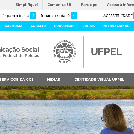
Simplifique!
Comunica BR
Participe
Acesso à infor
Ir para a busca
3
Ir para o rodapé
4
ACESSIBILIDADE
AUDITORIA
COBALTO
CONCURSOS
EDITAIS
INTERNACIONAL
cação Social
e Federal de Pelotas
SERVIÇOS DA CCS
MÍDIAS
IDENTIDADE VISUAL UFPEL