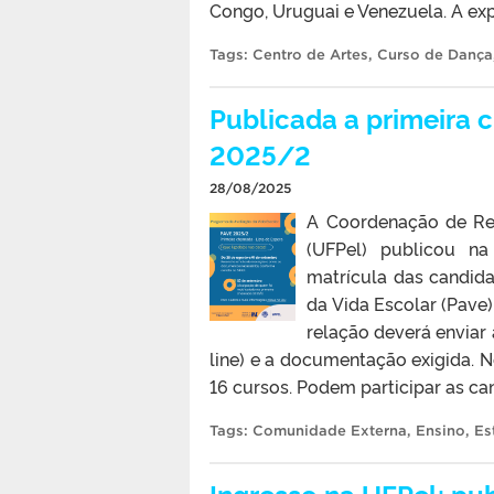
Congo, Uruguai e Venezuela. A exp
Tags:
Centro de Artes
,
Curso de Dança
Publicada a primeira 
2025/2
28/08/2025
A Coordenação de Reg
(UFPel) publicou na
matrícula das candida
da Vida Escolar (Pave)
relação deverá enviar 
line) e a documentação exigida. 
16 cursos. Podem participar as can
Tags:
Comunidade Externa
,
Ensino
,
Es
Ingresso na UFPel: pu