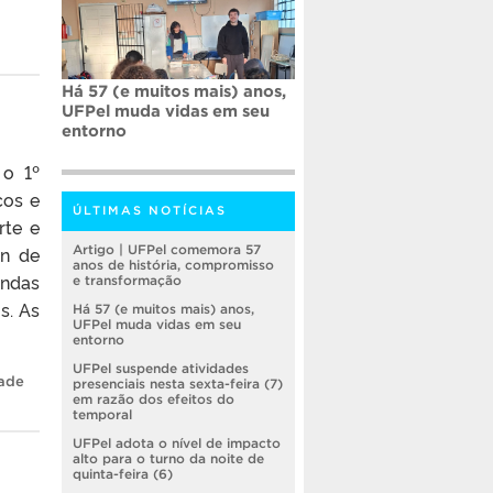
Há 57 (e muitos mais) anos,
UFPel muda vidas em seu
entorno
 o 1º
cos e
ÚLTIMAS NOTÍCIAS
rte e
on de
Artigo | UFPel comemora 57
anos de história, compromisso
ondas
e transformação
s. As
Há 57 (e muitos mais) anos,
UFPel muda vidas em seu
entorno
UFPel suspende atividades
ade
presenciais nesta sexta-feira (7)
em razão dos efeitos do
temporal
UFPel adota o nível de impacto
alto para o turno da noite de
quinta-feira (6)