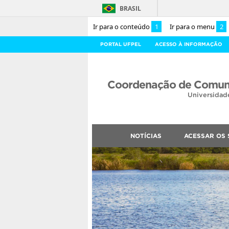
BRASIL
Ir para o conteúdo
1
Ir para o menu
2
PORTAL UFPEL
ACESSO À INFORMAÇÃO
Coordenação de Comuni
Universidad
NOTÍCIAS
ACESSAR OS 