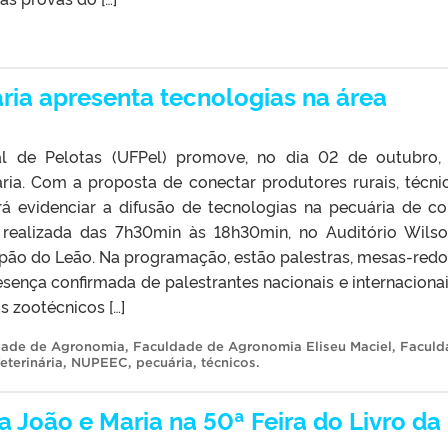
ria apresenta tecnologias na área
al de Pelotas (UFPel) promove, no dia 02 de outubro,
ia. Com a proposta de conectar produtores rurais, técni
rá evidenciar a difusão de tecnologias na pecuária de co
rá realizada das 7h30min às 18h30min, no Auditório Wils
pão do Leão. Na programação, estão palestras, mesas-red
sença confirmada de palestrantes nacionais e internacionai
 zootécnicos […]
dade de Agronomia
,
Faculdade de Agronomia Eliseu Maciel
,
Faculd
eterinária
,
NUPEEC
,
pecuária
,
técnicos
.
a João e Maria na 50ª Feira do Livro da