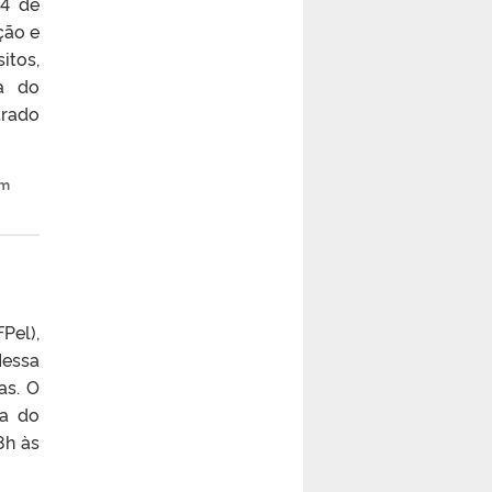
14 de
ção e
itos,
a do
trado
em
Pel),
Nessa
as. O
na do
8h às