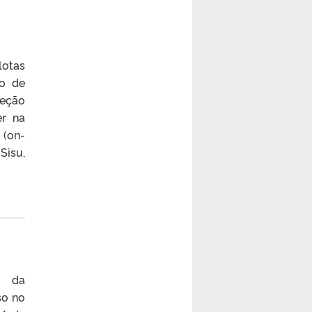
lotas
ão de
leção
er na
 (on-
Sisu,
) da
so no