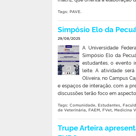
Tags:
PAVE
.
Simpósio Elo da Pecuá
29/08/2025
A Universidade Feder
Simpósio Elo da Pecuár
estudantes, o evento i
leite. A atividade se
Oliveira, no Campus Ca
e espaços de interação, com a pre
discussões terão foco em aspectos
Tags:
Comunidade
,
Estudantes
,
Facul
de Veterinária
,
FAEM
,
FVet
,
Medicina V
Trupe Arteira apresent