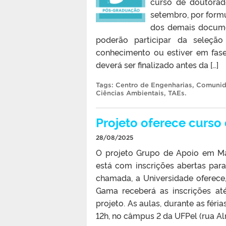
curso de doutorado
setembro, por formu
dos demais documen
poderão participar da seleçã
conhecimento ou estiver em fase
deverá ser finalizado antes da […]
Tags:
Centro de Engenharias
,
Comunid
Ciências Ambientais
,
TAEs
.
Projeto oferece curso 
28/08/2025
O projeto Grupo de Apoio em Mat
está com inscrições abertas par
chamada, a Universidade oferece
Gama receberá as inscrições at
projeto. As aulas, durante as féri
12h, no câmpus 2 da UFPel (rua Alm