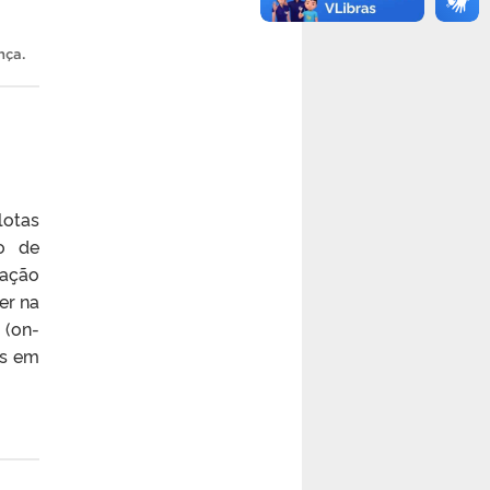
nça
.
lotas
ão de
iação
er na
 (on-
as em