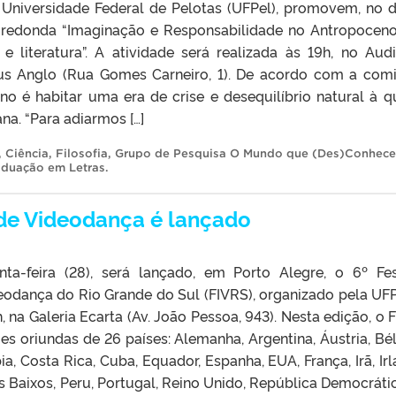
Universidade Federal de Pelotas (UFPel), promovem, no d
-redonda “Imaginação e Responsabilidade no Antropocen
 e literatura”. A atividade será realizada às 19h, no Audi
 Anglo (Rua Gomes Carneiro, 1). De acordo com a com
no é habitar uma era de crise e desequilíbrio natural à q
na. “Para adiarmos […]
,
Ciência
,
Filosofia
,
Grupo de Pesquisa O Mundo que (Des)Conhec
duação em Letras
.
l de Videodança é lançado
nta-feira (28), será lançado, em Porto Alegre, o 6º Fes
deodança do Rio Grande do Sul (FIVRS), organizado pela UFP
h, na Galeria Ecarta (Av. João Pessoa, 943). Nesta edição, o 
es oriundas de 26 países: Alemanha, Argentina, Áustria, Bél
ia, Costa Rica, Cuba, Equador, Espanha, EUA, França, Irã, Irl
ses Baixos, Peru, Portugal, Reino Unido, República Democráti