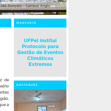
 São Gonçalo – Campus Anglo
MANCHETE
UFPel institui
Protocolo para
Gestão de Eventos
Climáticos
Extremos
iz de
balho
DESTAQUES
entes
gião,
que a