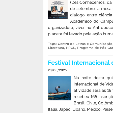
(Des)Conhecemos, da 
de setembro, a mesa
diálogo entre ciência
Acadêmico do Campus
organizadora, viver no Antropoce
planeta foi levado pela ação huma
Tags:
Centro de Letras e Comunicação
Literatura
,
PPGL
,
Programa de Pós-Gra
Festival Internaciona
28/08/2025
Na noite desta qui
Internacional de Vi
atividade será às 19
recebeu 165 inscriçõ
Brasil, Chile, Colômb
Itália, Japão, Líbano, México, Paí