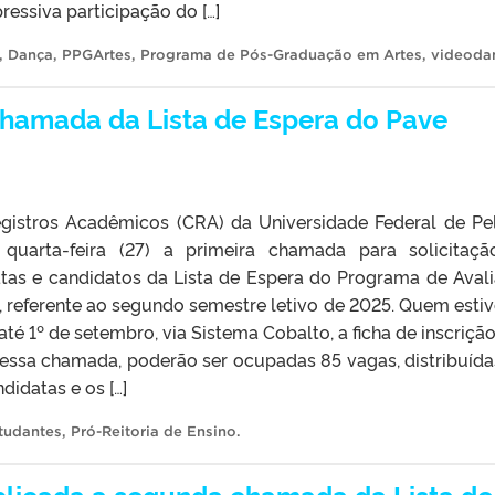
ressiva participação do […]
,
Dança
,
PPGArtes
,
Programa de Pós-Graduação em Artes
,
videoda
chamada da Lista de Espera do Pave
istros Acadêmicos (CRA) da Universidade Federal de Pe
 quarta-feira (27) a primeira chamada para solicitaç
tas e candidatos da Lista de Espera do Programa de Aval
, referente ao segundo semestre letivo de 2025. Quem estiv
até 1º de setembro, via Sistema Cobalto, a ficha de inscrição
Nessa chamada, poderão ser ocupadas 85 vagas, distribuíd
didatas e os […]
tudantes
,
Pró-Reitoria de Ensino
.
blicada a segunda chamada da Lista de