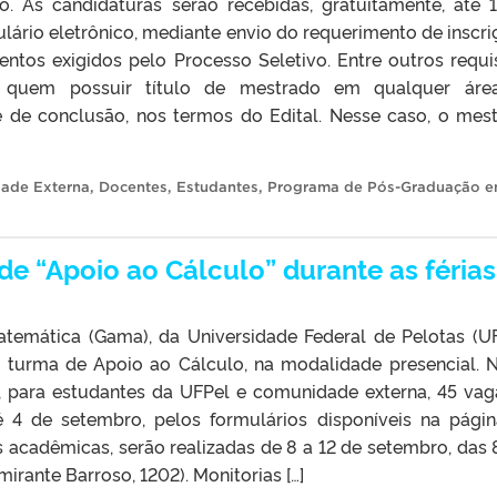
. As candidaturas serão recebidas, gratuitamente, até 
lário eletrônico, mediante envio do requerimento de inscri
tos exigidos pelo Processo Seletivo. Entre outros requis
o quem possuir título de mestrado em qualquer áre
 de conclusão, nos termos do Edital. Nesse caso, o mes
ade Externa
,
Docentes
,
Estudantes
,
Programa de Pós-Graduação 
de “Apoio ao Cálculo” durante as férias
emática (Gama), da Universidade Federal de Pelotas (UF
a turma de Apoio ao Cálculo, na modalidade presencial. 
, para estudantes da UFPel e comunidade externa, 45 vag
é 4 de setembro, pelos formulários disponíveis na pági
as acadêmicas, serão realizadas de 8 a 12 de setembro, das 
irante Barroso, 1202). Monitorias […]