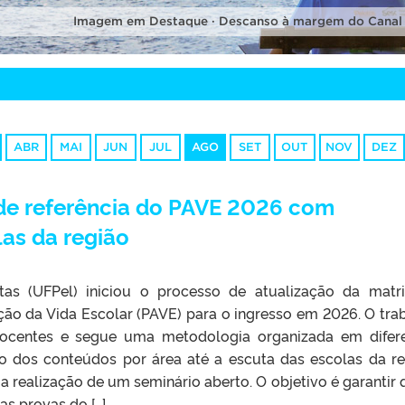
Imagem em Destaque · Descanso à margem do Canal
ABR
MAI
JUN
JUL
AGO
SET
OUT
NOV
DEZ
 de referência do PAVE 2026 com
las da região
tas (UFPel) iniciou o processo de atualização da matr
ção da Vida Escolar (PAVE) para o ingresso em 2026. O tra
ocentes e segue uma metodologia organizada em difer
ão dos conteúdos por área até a escuta das escolas da re
a realização de um seminário aberto. O objetivo é garantir 
as provas do […]