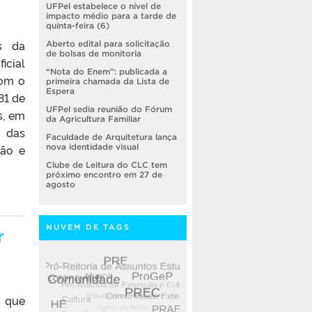
UFPel estabelece o nível de
impacto médio para a tarde de
quinta-feira (6)
s da
Aberto edital para solicitação
de bolsas de monitoria
icial
“Nota do Enem”: publicada a
com o
primeira chamada da Lista de
Espera
31 de
UFPel sedia reunião do Fórum
s, em
da Agricultura Familiar
a das
Faculdade de Arquitetura lança
são e
nova identidade visual
Clube de Leitura do CLC tem
próximo encontro em 27 de
agosto
NUVEM DE TAGS
r
 que