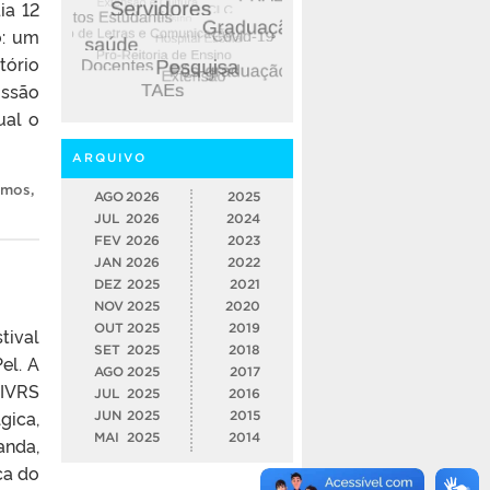
ia 12
o: um
tório
issão
ual o
ARQUIVO
emos
,
AGO
2026
2025
JUL
2026
2024
FEV
2026
2023
JAN
2026
2022
DEZ
2025
2021
NOV
2025
2020
OUT
2025
2019
tival
SET
2025
2018
el. A
AGO
2025
2017
FIVRS
JUL
2025
2016
gica,
JUN
2025
2015
MAI
2025
2014
anda,
ca do