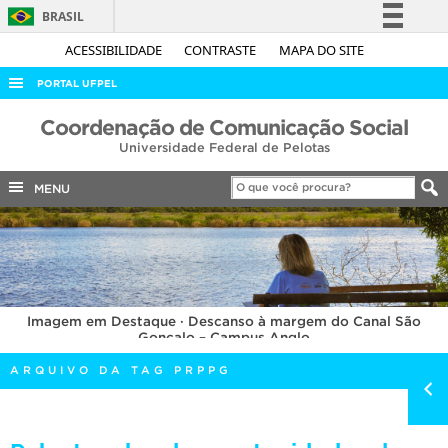
BRASIL
Simplifique!
ACESSIBILIDADE
CONTRASTE
MAPA DO SITE
Comunica BR
PORTAL UFPEL
Participe
ACESSO À INFORMAÇÃO
Coordenação de Comunicação Social
Acesso à informação
Universidade Federal de Pelotas
AUDITORIA
Legislação
COBALTO
MENU
Canais
CONCURSOS
EDITAIS
INTERNACIONAL
Imagem em Destaque · Descanso à margem do Canal São
OUVIDORIA
Gonçalo – Campus Anglo
PORTARIAS
ARQUIVO DA TAG PRPPG
TELEFONES