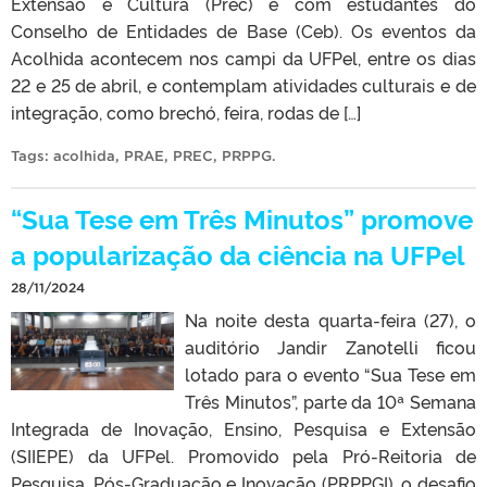
Extensão e Cultura (Prec) e com estudantes do
Conselho de Entidades de Base (Ceb). Os eventos da
Acolhida acontecem nos campi da UFPel, entre os dias
22 e 25 de abril, e contemplam atividades culturais e de
integração, como brechó, feira, rodas de […]
Tags:
acolhida
,
PRAE
,
PREC
,
PRPPG
.
“Sua Tese em Três Minutos” promove
a popularização da ciência na UFPel
28/11/2024
Na noite desta quarta-feira (27), o
auditório Jandir Zanotelli ficou
lotado para o evento “Sua Tese em
Três Minutos”, parte da 10ª Semana
Integrada de Inovação, Ensino, Pesquisa e Extensão
(SIIEPE) da UFPel. Promovido pela Pró-Reitoria de
Pesquisa, Pós-Graduação e Inovação (PRPPGI), o desafio