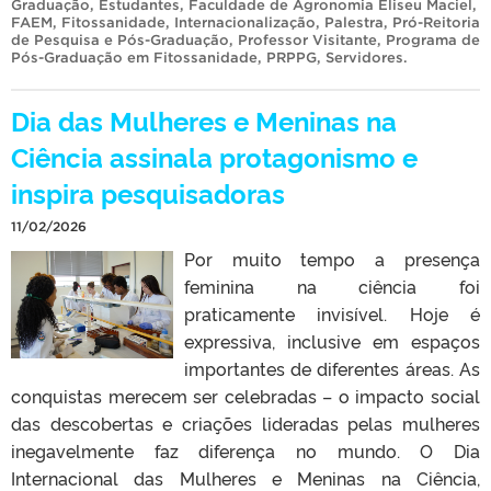
Graduação
,
Estudantes
,
Faculdade de Agronomia Eliseu Maciel
,
FAEM
,
Fitossanidade
,
Internacionalização
,
Palestra
,
Pró-Reitoria
de Pesquisa e Pós-Graduação
,
Professor Visitante
,
Programa de
Pós-Graduação em Fitossanidade
,
PRPPG
,
Servidores
.
Dia das Mulheres e Meninas na
Ciência assinala protagonismo e
inspira pesquisadoras
11/02/2026
Por muito tempo a presença
feminina na ciência foi
praticamente invisível. Hoje é
expressiva, inclusive em espaços
importantes de diferentes áreas. As
conquistas merecem ser celebradas – o impacto social
das descobertas e criações lideradas pelas mulheres
inegavelmente faz diferença no mundo. O Dia
Internacional das Mulheres e Meninas na Ciência,