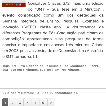
Gonçalves Chaves, 373), mais uma edição
do “3MT – Sua Tese em 3 Minutos” ,
evento consolidado como um dos destaques da
Semana Integrada de Ensino, Pesquisa, Extensão e
Inovação (SIIEPE). Neste ano, 14 doutorandos de
diferentes Programas de Pós-Graduação participam da
competição, apresentando suas pesquisas de forma
concisa e impactante em apenas três minutos. Criado
em 2008 pela Universidade de Queensland, na Austrália,
o 3MT tornou-se […]
Tags:
3MT
,
Pró-Reitoria de Pesquisa e Pós-Graduação
,
PRPPG
,
Sua Tese em 3 Minutos
,
Sua Tese em Três Minutos
.
Exibindo registro(s) 1 a 10 de 59 encontrado(s).
1
2
3
4
5
6
>