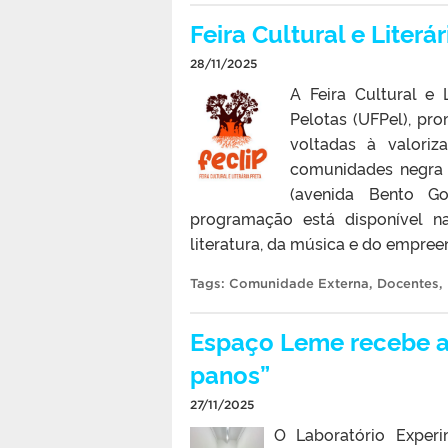
Feira Cultural e Literá
28/11/2025
A Feira Cultural e 
Pelotas (UFPel), pr
voltadas à valoriza
comunidades negra e
(avenida Bento Go
programação está disponível na
literatura, da música e do empree
Tags:
Comunidade Externa
,
Docentes
,
Espaço Leme recebe a 
panos”
27/11/2025
O Laboratório Exper