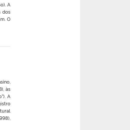
o). A
s dos
um. O
sino,
), às
”). A
istro
tural
998),