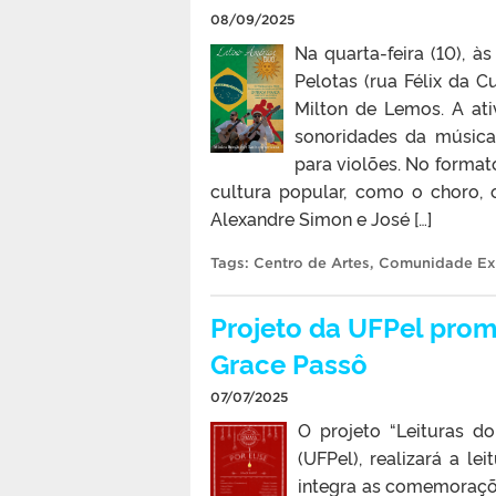
08/09/2025
Na quarta-feira (10), 
Pelotas (rua Félix da C
Milton de Lemos. A ati
sonoridades da música 
para violões. No format
cultura popular, como o choro, 
Alexandre Simon e José […]
Tags:
Centro de Artes
,
Comunidade Ex
Projeto da UFPel promo
Grace Passô
07/07/2025
O projeto “Leituras d
(UFPel), realizará a le
integra as comemoraçõe