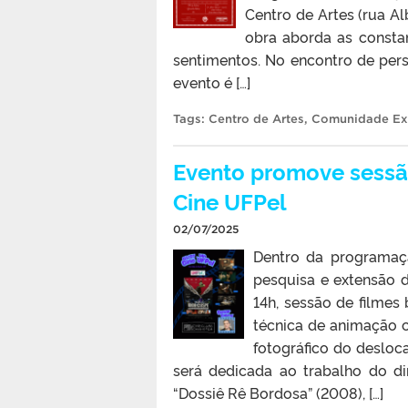
Centro de Artes (rua Alb
obra aborda as consta
sentimentos. No encontro de per
evento é […]
Tags:
Centro de Artes
,
Comunidade Ex
Evento promove sessão
Cine UFPel
02/07/2025
Dentro da programaçã
pesquisa e extensão do
14h, sessão de filmes
técnica de animação c
fotográfico do desloc
será dedicada ao trabalho do dir
“Dossiê Rê Bordosa” (2008), […]