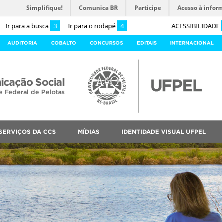
Simplifique!
Comunica BR
Participe
Acesso à infor
Ir para a busca
3
Ir para o rodapé
4
ACESSIBILIDADE
AUDITORIA
COBALTO
CONCURSOS
EDITAIS
INTERNACIONAL
cação Social
e Federal de Pelotas
SERVIÇOS DA CCS
MÍDIAS
IDENTIDADE VISUAL UFPEL