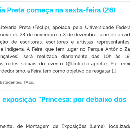
ria Preta começa na sexta-feira (28)
Literária Preta (Feclip), apoiada pela Universidade Feder
omove de 28 de novembro a 3 de dezembro série de ativi
ção de escritoras, escritores e artistas representante
 indígena. A Feira, que tem lugar no Parque Antônio Za
nçalves), será realizada diariamente das 10h às 19
s redes sociais do evento (@feclip.feirapreta). Por me
ndedorismo, a Feira tem como objetivo de resgatar […]
Estudantes
,
TAEs
.
exposição “Princesa: por debaixo dos
imental de Montagem de Exposições (Leme), localiza