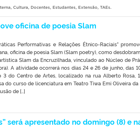
terna
,
Cultura
,
Docentes
,
Estudantes
,
Extensão
,
TAEs
.
ove oficina de poesia Slam
ráticas Performativas e Relações Étnico-Raciais” promov
na, oficina de poesia Slam (Slam poetry), como desdobra
 artística Slam da Encruzilhada, vinculado ao Núcleo de Prá
ra). A atividade ocorrerá nos dias 24 e 26 de junho, das 1
o 3 do Centro de Artes, localizado na rua Alberto Rosa, 1
sa do curso de licenciatura em Teatro Tiwa Emi Oliveira da 
usão de […]
s” será apresentado no domingo (8) e n