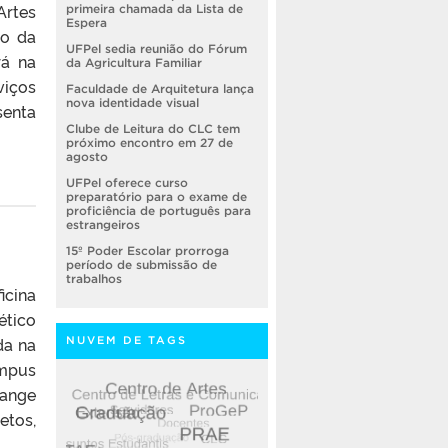
Artes
primeira chamada da Lista de
Espera
ão da
UFPel sedia reunião do Fórum
rá na
da Agricultura Familiar
viços
Faculdade de Arquitetura lança
nova identidade visual
senta
Clube de Leitura do CLC tem
próximo encontro em 27 de
agosto
UFPel oferece curso
preparatório para o exame de
proficiência de português para
estrangeiros
15º Poder Escolar prorroga
período de submissão de
trabalhos
icina
ético
da na
NUVEM DE TAGS
âmpus
range
etos,