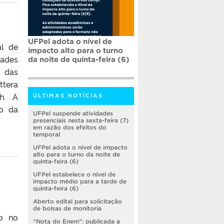
UFPel adota o nível de
al de
impacto alto para o turno
dades
da noite de quinta-feira (6)
s das
ttera
h. A
ÚLTIMAS NOTÍCIAS
io da
UFPel suspende atividades
presenciais nesta sexta-feira (7)
em razão dos efeitos do
temporal
UFPel adota o nível de impacto
alto para o turno da noite de
quinta-feira (6)
UFPel estabelece o nível de
impacto médio para a tarde de
quinta-feira (6)
Aberto edital para solicitação
de bolsas de monitoria
do no
“Nota do Enem”: publicada a