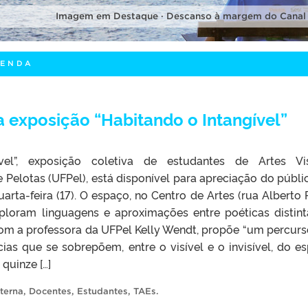
Imagem em Destaque · Descanso à margem do Canal
GENDA
a exposição “Habitando o Intangível”
vel”, exposição coletiva de estudantes de Artes Vi
 Pelotas (UFPel), está disponível para apreciação do públi
uarta-feira (17). O espaço, no Centro de Artes (rua Alberto 
ploram linguagens e aproximações entre poéticas distint
om a professora da UFPel Kelly Wendt, propõe “um percur
ias que se sobrepõem, entre o visível e o invisível, do e
 quinze […]
terna
,
Docentes
,
Estudantes
,
TAEs
.