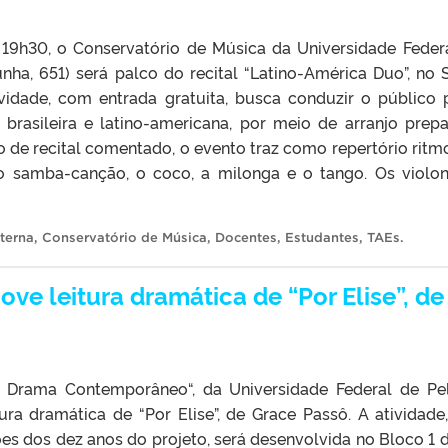
às 19h30, o Conservatório de Música da Universidade Feder
unha, 651) será palco do recital “Latino-América Duo”, no 
vidade, com entrada gratuita, busca conduzir o público 
brasileira e latino-americana, por meio de arranjo prep
o de recital comentado, o evento traz como repertório ritm
o samba-canção, o coco, a milonga e o tango. Os violon
terna
,
Conservatório de Música
,
Docentes
,
Estudantes
,
TAEs
.
ve leitura dramática de “Por Elise”, de
o Drama Contemporâneo“, da Universidade Federal de Pe
itura dramática de “Por Elise”, de Grace Passô. A atividade
s dos dez anos do projeto, será desenvolvida no Bloco 1 