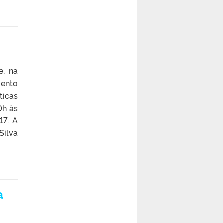
e, na
mento
ticas
0h às
17. A
Silva
a