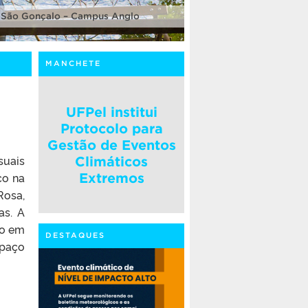
 São Gonçalo – Campus Anglo
MANCHETE
UFPel institui
Protocolo para
Gestão de Eventos
suais
Climáticos
co na
Extremos
Rosa,
as. A
so em
DESTAQUES
spaço