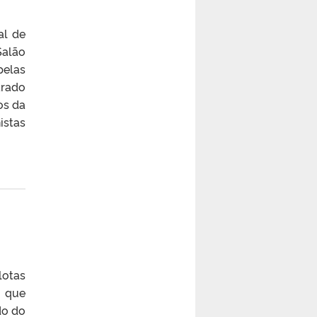
al de
Salão
pelas
arado
os da
istas
lotas
, que
do do