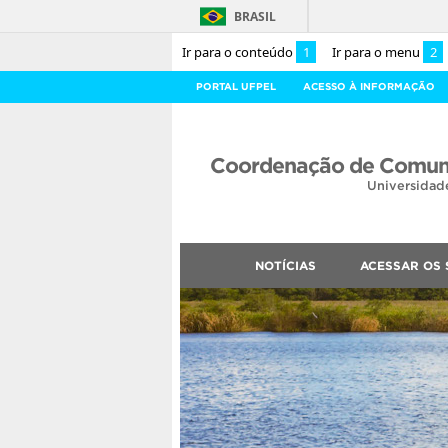
BRASIL
Ir para o conteúdo
1
Ir para o menu
2
PORTAL UFPEL
ACESSO À INFORMAÇÃO
Coordenação de Comuni
Universidad
NOTÍCIAS
ACESSAR OS 