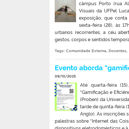
câmpus Porto (rua Al
Visuais da UFPel Luca
exposição, que conta
sexta-feira (28), às 1
urbanos recorrentes, a céu aber
gestos, corpos e sentidos temporai
Tags:
Comunidade Externa
,
Docentes
,
Evento aborda “gamifi
09/10/2025
Até quarta-feira (1
“Gamificação e Eficiê
(Proben) da Universida
tarde de quinta-feira (
Anglo). As inscrições
palestras sobre “Internet das Coi
dispositivos eletrodomésticos e à 