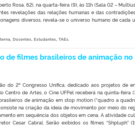
erto Rosa, 62), na quarta-feira (9), às 11h (Sala 02 – Multius
ntes revelações das relações humanas e das contradiçõe
sonagens diversos, revela-se o universo humano de cada 
terna
,
Docentes
,
Estudantes
,
TAEs
.
 de filmes brasileiros de animação no
o do 2º Congresso Unifica, dedicado aos projetos de en
 Centro de Artes, o Cine UFPel receberá na quinta-feira (3
 brasileiros de animação em stop motion (“quadro a quadro
onsiste na criação da ideia de movimento por meio do reg
amento em sequência dos objetos em cena. A atividade cul
etor Cesar Cabral. Serão exibidos os filmes “Shpluph” (1