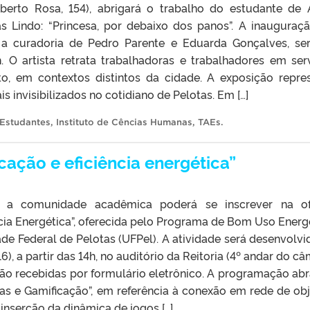
berto Rosa, 154), abrigará o trabalho do estudante de 
s Lindo: “Princesa, por debaixo dos panos”. A inauguraç
 a curadoria de Pedro Parente e Eduarda Gonçalves, se
7h. O artista retrata trabalhadoras e trabalhadores em ser
to, em contextos distintos da cidade. A exposição repre
s invisibilizados no cotidiano de Pelotas. Em […]
Estudantes
,
Instituto de Cências Humanas
,
TAEs
.
cação e eficiência energética”
5), a comunidade acadêmica poderá se inscrever na of
ncia Energética”, oferecida pelo Programa de Bom Uso Energ
de Federal de Pelotas (UFPel). A atividade será desenvolvi
16), a partir das 14h, no auditório da Reitoria (4º andar do c
 são recebidas por formulário eletrônico. A programação ab
sas e Gamificação”, em referência à conexão em rede de obj
inserção da dinâmica de jogos […]