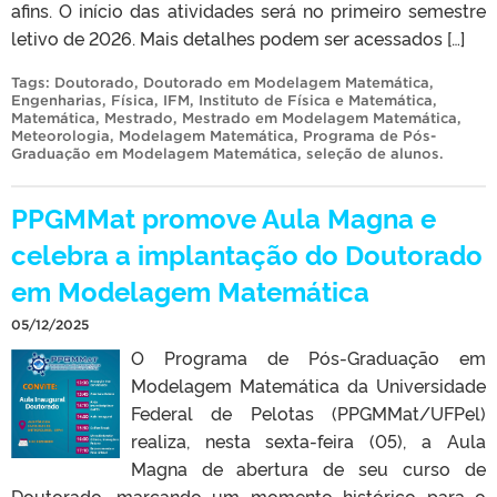
afins. O início das atividades será no primeiro semestre
letivo de 2026. Mais detalhes podem ser acessados […]
Tags:
Doutorado
,
Doutorado em Modelagem Matemática
,
Engenharias
,
Física
,
IFM
,
Instituto de Física e Matemática
,
Matemática
,
Mestrado
,
Mestrado em Modelagem Matemática
,
Meteorologia
,
Modelagem Matemática
,
Programa de Pós-
Graduação em Modelagem Matemática
,
seleção de alunos
.
PPGMMat promove Aula Magna e
celebra a implantação do Doutorado
em Modelagem Matemática
05/12/2025
O Programa de Pós-Graduação em
Modelagem Matemática da Universidade
Federal de Pelotas (PPGMMat/UFPel)
realiza, nesta sexta-feira (05), a Aula
Magna de abertura de seu curso de
Doutorado, marcando um momento histórico para o