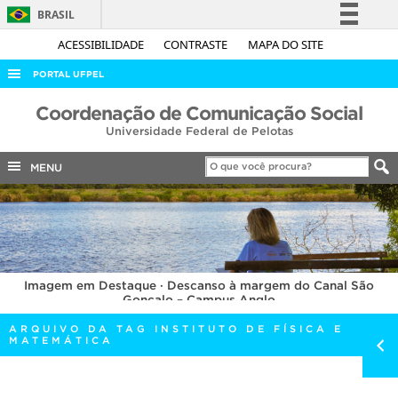
BRASIL
Simplifique!
ACESSIBILIDADE
CONTRASTE
MAPA DO SITE
Comunica BR
PORTAL UFPEL
Participe
ACESSO À INFORMAÇÃO
Coordenação de Comunicação Social
Acesso à informação
Universidade Federal de Pelotas
AUDITORIA
Legislação
COBALTO
MENU
Canais
CONCURSOS
EDITAIS
INTERNACIONAL
Imagem em Destaque · Descanso à margem do Canal São
OUVIDORIA
Gonçalo – Campus Anglo
PORTARIAS
ARQUIVO DA TAG INSTITUTO DE FÍSICA E
MATEMÁTICA
TELEFONES