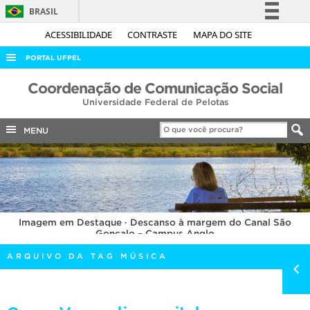
BRASIL
Simplifique!
ACESSIBILIDADE
CONTRASTE
MAPA DO SITE
Comunica BR
PORTAL UFPEL
Participe
ACESSO À INFORMAÇÃO
Coordenação de Comunicação Social
Acesso à informação
Universidade Federal de Pelotas
AUDITORIA
Legislação
COBALTO
MENU
Canais
CONCURSOS
EDITAIS
INTERNACIONAL
Imagem em Destaque · Descanso à margem do Canal São
OUVIDORIA
Gonçalo – Campus Anglo
PORTARIAS
ARQUIVO DA TAG MÚSICA
TELEFONES