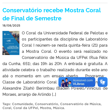
Conservatório recebe Mostra Coral
de Final de Semestre
18/08/2025
O Coral da Universidade Federal de Pelotas e
os participantes da disciplina de Laboratório
Coral I reúnem-se nesta quinta-feira (21) para
a Mostra Coral. O evento será realizado no
Conservatório de Música da UFPel (Rua Félix
da Cunha, 651), das 19h às 20h. A entrada é gratuita. A
atividade celebra o trabalho realizado durante este ano
até o momento em um ensaio aberto. Programa:
Classe de Laboratório Coral Sina (Djavan, arranjo de
Alexandre Zilahi) Berimbau (Baden Powell/Vinícius de
Moraes, arranjo de Arlindo […]
Tags:
Comunidade
,
Conservatório
,
Conservatório de Música
,
Coral
,
Coral da UFPel
,
Mostra
,
Música
.