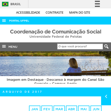
BRASIL
Simplifique!
ACESSIBILIDADE
CONTRASTE
MAPA DO SITE
Comunica BR
PORTAL UFPEL
Participe
ACESSO À INFORMAÇÃO
Coordenação de Comunicação Social
Acesso à informação
Universidade Federal de Pelotas
AUDITORIA
Legislação
COBALTO
MENU
Canais
CONCURSOS
EDITAIS
INTERNACIONAL
Imagem em Destaque · Descanso à margem do Canal São
OUVIDORIA
Gonçalo – Campus Anglo
PORTARIAS
ARQUIVO DE 2017
TELEFONES
JAN
FEV
MAR
ABR
MAI
JUN