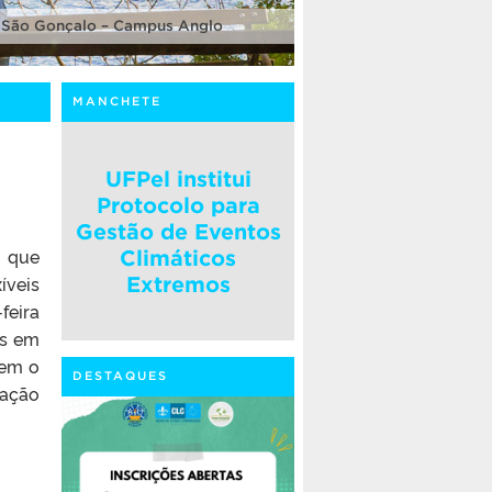
 São Gonçalo – Campus Anglo
MANCHETE
UFPel institui
Protocolo para
Gestão de Eventos
, que
Climáticos
íveis
Extremos
feira
os em
vem o
DESTAQUES
cação