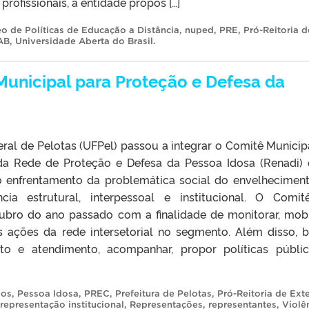
profissionais, a entidade propôs […]
o de Políticas de Educação a Distância
,
nuped
,
PRE
,
Pró-Reitoria d
AB
,
Universidade Aberta do Brasil
.
Municipal para Proteção e Defesa da
ral de Pelotas (UFPel) passou a integrar o Comitê Municip
a Rede de Proteção e Defesa da Pessoa Idosa (Renadi) e
no enfrentamento da problemática social do envelhecimen
cia estrutural, interpessoal e institucional. O Comit
ubro do ano passado com a finalidade de monitorar, mobil
as ações da rede intersetorial no segmento. Além disso, 
to e atendimento, acompanhar, propor políticas públi
sos
,
Pessoa Idosa
,
PREC
,
Prefeitura de Pelotas
,
Pró-Reitoria de Ext
representação institucional
,
Representações
,
representantes
,
Violê