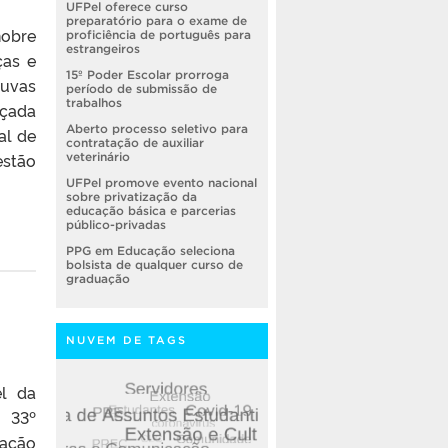
UFPel oferece curso
preparatório para o exame de
nobre
proficiência de português para
estrangeiros
ças e
15º Poder Escolar prorroga
huvas
período de submissão de
trabalhos
nçada
Aberto processo seletivo para
al de
contratação de auxiliar
estão
veterinário
UFPel promove evento nacional
sobre privatização da
educação básica e parcerias
público-privadas
PPG em Educação seleciona
bolsista de qualquer curso de
graduação
NUVEM DE TAGS
el da
o 33º
iação