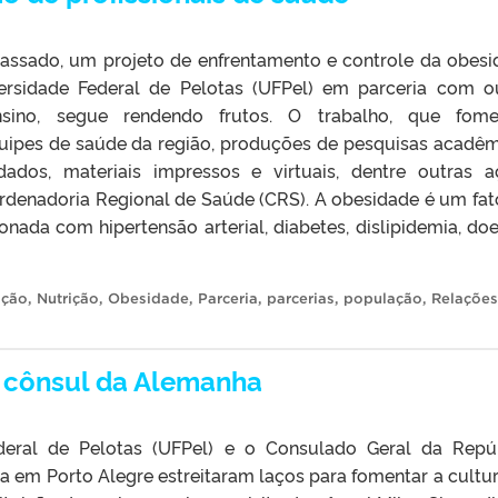
passado, um projeto de enfrentamento e controle da obesi
versidade Federal de Pelotas (UFPel) em parceria com o
ensino, segue rendendo frutos. O trabalho, que fom
quipes de saúde da região, produções de pesquisas acadêm
ados, materiais impressos e virtuais, dentre outras a
rdenadoria Regional de Saúde (CRS). A obesidade é um fat
onada com hipertensão arterial, diabetes, dislipidemia, do
ição
,
Nutrição
,
Obesidade
,
Parceria
,
parcerias
,
população
,
Relações
o cônsul da Alemanha
deral de Pelotas (UFPel) e o Consulado Geral da Repú
 em Porto Alegre estreitaram laços para fomentar a cultur