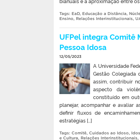
bianuais e a aproximação entre os 
Tags:
EaD
,
Educação a Distância
,
Núcle
Ensino
,
Relações Interinstitucionais
,
U
UFPel integra Comitê 
Pessoa Idosa
12/05/2023
A Universidade Fede
Gestão Colegiada d
assim, contribuir 
aspecto da violên
constituído em out
planejar, acompanhar e avaliar 
definir fluxos de encaminhamen
estratégias […]
Tags:
Comitê
,
Cuidados ao Idoso
,
Ido
e Cultura
,
Relações Interinstitucionais
,