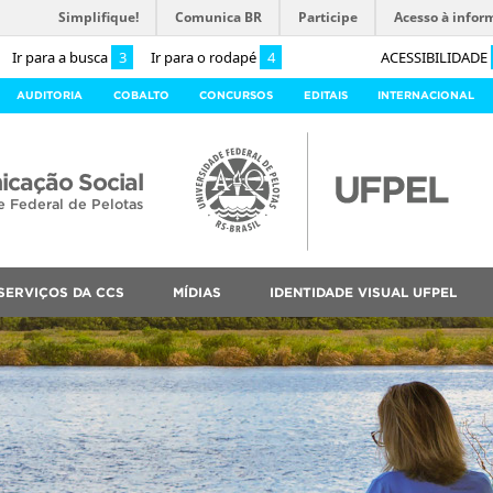
Simplifique!
Comunica BR
Participe
Acesso à infor
Ir para a busca
3
Ir para o rodapé
4
ACESSIBILIDADE
AUDITORIA
COBALTO
CONCURSOS
EDITAIS
INTERNACIONAL
cação Social
e Federal de Pelotas
SERVIÇOS DA CCS
MÍDIAS
IDENTIDADE VISUAL UFPEL