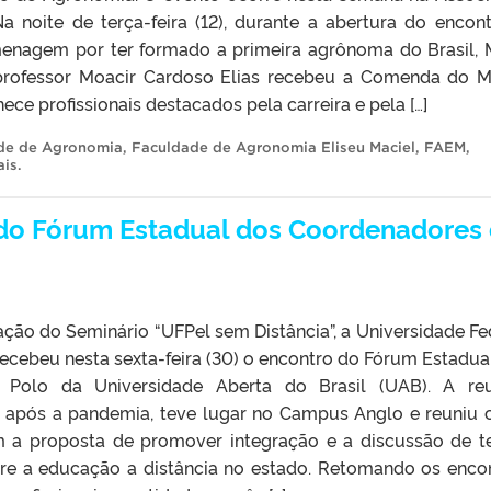
a noite de terça-feira (12), durante a abertura do encont
enagem por ter formado a primeira agrônoma do Brasil, 
 professor Moacir Cardoso Elias recebeu a Comenda do M
ce profissionais destacados pela carreira e pela […]
de de Agronomia
,
Faculdade de Agronomia Eliseu Maciel
,
FAEM
,
ais
.
 do Fórum Estadual dos Coordenadores
ção do Seminário “UFPel sem Distância”, a Universidade Fe
recebeu nesta sexta-feira (30) o encontro do Fórum Estadua
 Polo da Universidade Aberta do Brasil (UAB). A re
ra após a pandemia, teve lugar no Campus Anglo e reuniu 
 a proposta de promover integração e a discussão de 
obre a educação a distância no estado. Retomando os enco