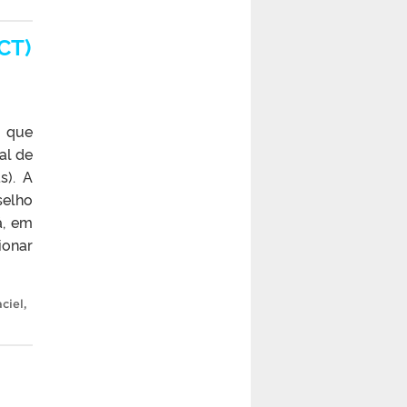
CT)
– que
al de
s). A
selho
á, em
ionar
ciel
,