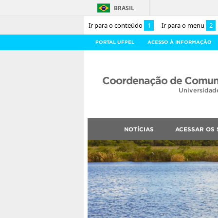
BRASIL
Ir para o conteúdo
1
Ir para o menu
2
PORTAL UFPEL
ACESSO À INFORMAÇÃO
Coordenação de Comuni
Universidad
NOTÍCIAS
ACESSAR OS 