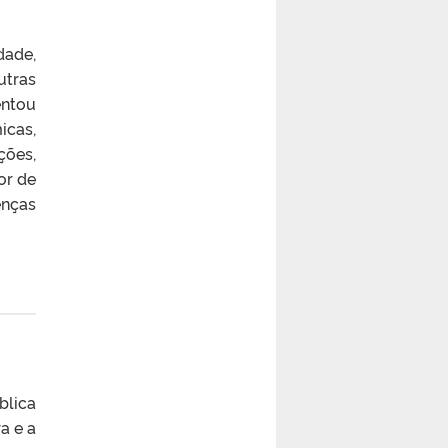
dade,
utras
entou
icas,
ções,
or de
enças
blica
a e a