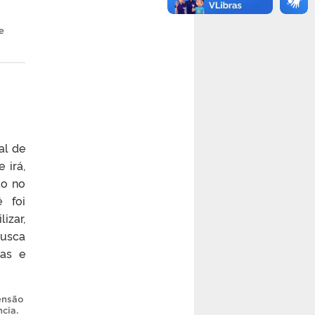
e
al de
 irá,
to no
ê foi
izar,
busca
cas e
ensão
ncia
.