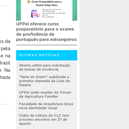
UFPel oferece curso
preparatório para o exame
de proficiência de
português para estrangeiros
os da
 pela
te na
ÚLTIMAS NOTÍCIAS
rasil
Aberto edital para solicitação
o. Na
de bolsas de monitoria
nhada
“Nota do Enem”: publicada a
primeira chamada da Lista de
Espera
UFPel sedia reunião do Fórum
da Agricultura Familiar
Faculdade de Arquitetura lança
nova identidade visual
Clube de Leitura do CLC tem
próximo encontro em 27 de
agosto