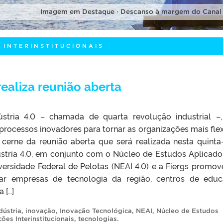
Imagem em Destaque · Descanso à margem do Canal
 INTERINSTITUCIONAIS
realiza reunião aberta
ústria 4.0 – chamada de quarta revolução industrial –
processos inovadores para tornar as organizações mais flex
 cerne da reunião aberta que será realizada nesta quinta-
dústria 4.0, em conjunto com o Núcleo de Estudos Aplicad
iversidade Federal de Pelotas (NEAI 4.0) e a Fiergs promo
mar empresas de tecnologia da região, centros de edu
 […]
dústria
,
inovação
,
Inovação Tecnológica
,
NEAI
,
Núcleo de Estudos
ões Interinstitucionais
,
tecnologias
.