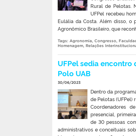
Rural de Pelotas. N
UFPel recebeu hom
Eulália da Costa. Além disso, o
Agronômico Brasileiro, que reconhe
Tags:
Agronomia
,
Congresso
,
Faculda
Homenagem
,
Relações Interinstitucion
UFPel sedia encontro
Polo UAB
30/06/2023
Dentro da programa
de Pelotas (UFPel) 
Coordenadores de
presencial, primei
de 30 pessoas com
administrativos e conceituais s