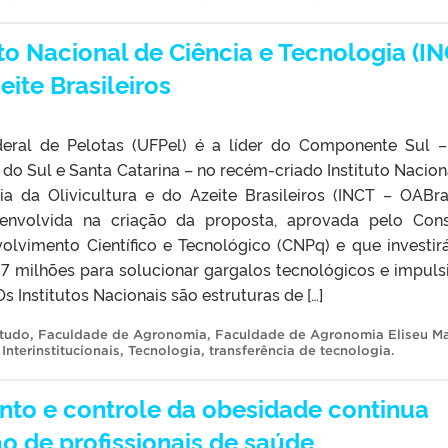
uto Nacional de Ciência e Tecnologia (IN
eite Brasileiros
deral de Pelotas (UFPel) é a líder do Componente Sul 
do Sul e Santa Catarina – no recém-criado Instituto Nacion
ia da Olivicultura e do Azeite Brasileiros (INCT – OABra
e envolvida na criação da proposta, aprovada pelo Con
olvimento Científico e Tecnológico (CNPq) e que investir
7 milhões para solucionar gargalos tecnológicos e impuls
Os Institutos Nacionais são estruturas de […]
tudo
,
Faculdade de Agronomia
,
Faculdade de Agronomia Eliseu Ma
Interinstitucionais
,
Tecnologia
,
transferência de tecnologia
.
nto e controle da obesidade continua
o de profissionais de saúde