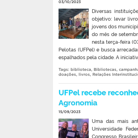
03/10/2023
Diversas institui
objetivo: levar liv
jovens dos municíp
do mês de setembr
nesta terça-feira (
Pelotas (UFPel) e busca arrecadar
espalhados pela cidade. A iniciativ
Tags:
biblioteca
,
Bibliotecas
,
campanh
doações
,
livros
,
Relações Interinstituc
UFPel recebe reconhec
Agronomia
15/09/2023
Uma das mais ant
Universidade Fede
Congresso Brasilei