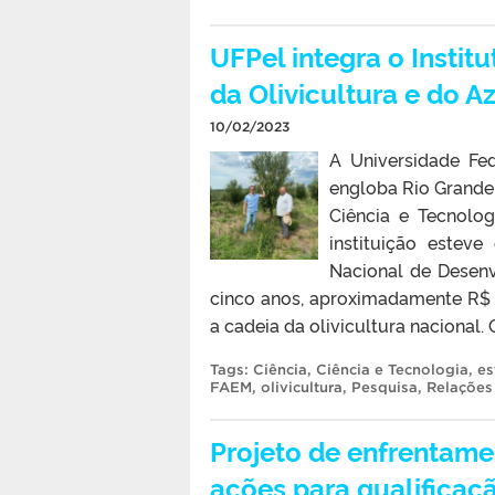
UFPel integra o Instit
da Olivicultura e do Az
10/02/2023
A Universidade Fe
engloba Rio Grande 
Ciência e Tecnolog
instituição estev
Nacional de Desenv
cinco anos, aproximadamente R$ 
a cadeia da olivicultura nacional. 
Tags:
Ciência
,
Ciência e Tecnologia
,
es
FAEM
,
olivicultura
,
Pesquisa
,
Relações 
Projeto de enfrentame
ações para qualificaçã