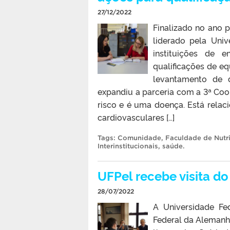
27/12/2022
Finalizado no ano 
liderado pela Uni
instituições de 
qualificações de e
levantamento de d
expandiu a parceria com a 3ª Coo
risco e é uma doença. Está relaci
cardiovasculares […]
Tags:
Comunidade
,
Faculdade de Nutr
Interinstitucionais
,
saúde
.
UFPel recebe visita d
28/07/2022
A Universidade Fe
Federal da Alemanha