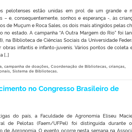
ções pelotenses estão unidas em prol de um grande e 
ros – e, consequentemente, sonhos e esperança -, às crian
ios de Muçum e Roca Sales, os dois mais atingidos pelas c
o no estado. A campanha “A Outra Margem do Rio” foi la
03), na Biblioteca de Ciências Sociais da Universidade Feder
 obras infantis e infanto-juvenis. Vários pontos de coleta 
a […]
a
,
campanha de doações
,
Coordenação de Bibliotecas
,
crianças
,
ionais
,
Sistema de Bibliotecas
.
imento no Congresso Brasileiro de
igas do país, a Faculdade de Agronomia Eliseu Maci
ral de Pelotas (Faem/UFPel) foi distinguida durante 
ro de Agronomia. O evento ocorre nesta semana na Assoc