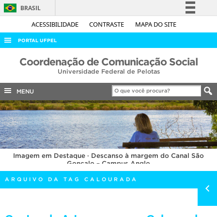
BRASIL
Simplifique!
ACESSIBILIDADE
CONTRASTE
MAPA DO SITE
Comunica BR
PORTAL UFPEL
Participe
ACESSO À INFORMAÇÃO
Coordenação de Comunicação Social
Acesso à informação
Universidade Federal de Pelotas
AUDITORIA
Legislação
COBALTO
MENU
Canais
CONCURSOS
EDITAIS
INTERNACIONAL
Imagem em Destaque · Descanso à margem do Canal São
OUVIDORIA
Gonçalo – Campus Anglo
PORTARIAS
ARQUIVO DA TAG CALOURADA
TELEFONES