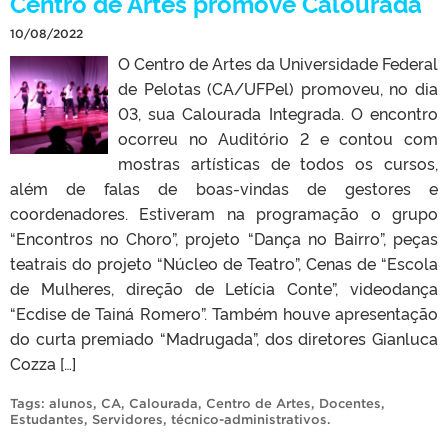
Centro de Artes promove Calourada
10/08/2022
O Centro de Artes da Universidade Federal
de Pelotas (CA/UFPel) promoveu, no dia
03, sua Calourada Integrada. O encontro
ocorreu no Auditório 2 e contou com
mostras artísticas de todos os cursos,
além de falas de boas-vindas de gestores e
coordenadores. Estiveram na programação o grupo
“Encontros no Choro”, projeto “Dança no Bairro”, peças
teatrais do projeto “Núcleo de Teatro”, Cenas de “Escola
de Mulheres, direção de Letícia Conte”, videodança
“Ecdise de Tainá Romero”. Também houve apresentação
do curta premiado “Madrugada”, dos diretores Gianluca
Cozza […]
Tags:
alunos
,
CA
,
Calourada
,
Centro de Artes
,
Docentes
,
Estudantes
,
Servidores
,
técnico-administrativos
.