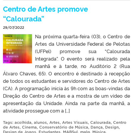
Centro de Artes promove
“Calourada”
29/07/2022
Na próxima quarta-feira (03), o Centro de
Artes da Universidade Federal de Pelotas
(UFPel) promove sua “Calourada
Integrada”. O evento será realizado pela
manhã e à tarde, no Auditório 2 (Rua
Álvaro Chaves, 65). O encontro é destinado à recepção
de todos os estudantes e servidores do Centro de Artes
(CA). A programação inicia às 9h com as boas-vindas da
Direção do Centro de Artes e a mostra de um vídeo de
apresentação da Unidade. Ainda na parte da manhã, a
atividade prossegue com a […]
Tags:
acolhida
,
alunos
,
Artes
,
Artes Visuais
,
Calourada
,
Centro
de Artes
,
Cinema
,
Conservatório de Música
,
Dança
,
Design
,
Design de Jogos
,
Estudantes
,
MABSul
,
malg
,
Música
,