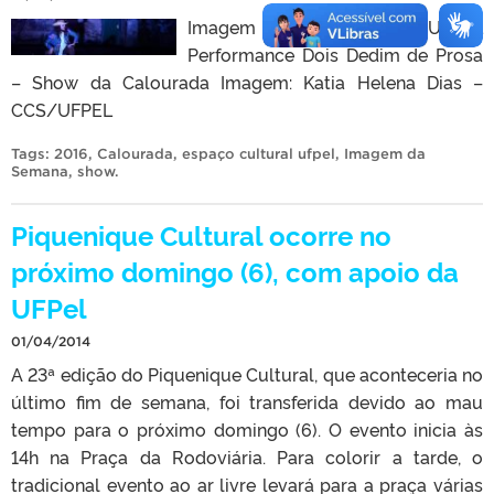
Imagem da Semana CCS/UFPEL
Performance Dois Dedim de Prosa
– Show da Calourada Imagem: Katia Helena Dias –
CCS/UFPEL
Tags:
2016
,
Calourada
,
espaço cultural ufpel
,
Imagem da
Semana
,
show
.
Piquenique Cultural ocorre no
próximo domingo (6), com apoio da
UFPel
01/04/2014
A 23ª edição do Piquenique Cultural, que aconteceria no
último fim de semana, foi transferida devido ao mau
tempo para o próximo domingo (6). O evento inicia às
14h na Praça da Rodoviária. Para colorir a tarde, o
tradicional evento ao ar livre levará para a praça várias