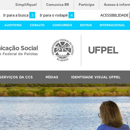
Simplifique!
Comunica BR
Participe
Acesso à infor
Ir para a busca
3
Ir para o rodapé
4
ACESSIBILIDADE
AUDITORIA
COBALTO
CONCURSOS
EDITAIS
INTERNACIONAL
cação Social
e Federal de Pelotas
SERVIÇOS DA CCS
MÍDIAS
IDENTIDADE VISUAL UFPEL