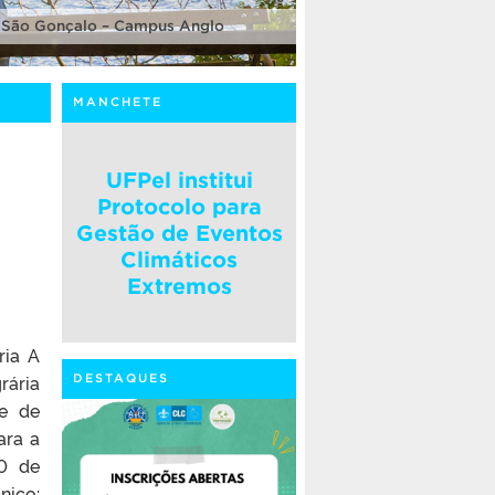
 São Gonçalo – Campus Anglo
MANCHETE
UFPel institui
Protocolo para
Gestão de Eventos
Climáticos
Extremos
ria A
rária
DESTAQUES
de de
ara a
30 de
nico: