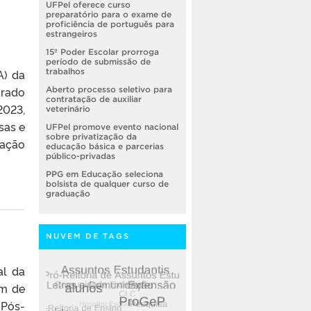
UFPel oferece curso
preparatório para o exame de
proficiência de português para
estrangeiros
15º Poder Escolar prorroga
período de submissão de
A) da
trabalhos
orado
Aberto processo seletivo para
contratação de auxiliar
2023,
veterinário
sas e
UFPel promove evento nacional
sobre privatização da
nação
educação básica e parcerias
público-privadas
PPG em Educação seleciona
bolsista de qualquer curso de
graduação
NUVEM DE TAGS
al da
em de
 Pós-