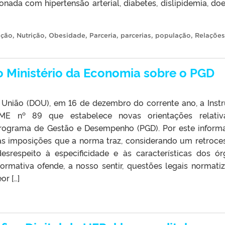
onada com hipertensão arterial, diabetes, dislipidemia, do
ição
,
Nutrição
,
Obesidade
,
Parceria
,
parcerias
,
população
,
Relações
o Ministério da Economia sobre o PGD
da União (DOU), em 16 de dezembro do corrente ano, a Inst
E nº 89 que estabelece novas orientações relativ
ograma de Gestão e Desempenho (PGD). Por este informa
 às imposições que a norma traz, considerando um retroce
espeito à especificidade e às características dos ór
ormativa ofende, a nosso sentir, questões legais normati
or […]