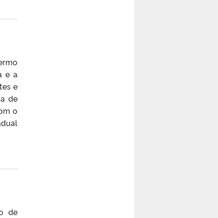
termo
a e a
tes e
ma de
com o
adual
zo de