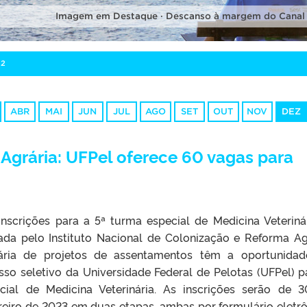
Imagem em Destaque · Descanso à margem do Canal
22
ABR
MAI
JUN
JUL
AGO
SET
OUT
NOV
DEZ
grária: UFPel oferece 60 vagas para
inscrições para a 5ª turma especial de Medicina Veteriná
da pelo Instituto Nacional de Colonização e Reforma Ag
ciária de projetos de assentamentos têm a oportunida
sso seletivo da Universidade Federal de Pelotas (UFPel) p
cial de Medicina Veterinária. As inscrições serão de 
eiro de 2023 em duas etapas, ambas por formulário eletrô