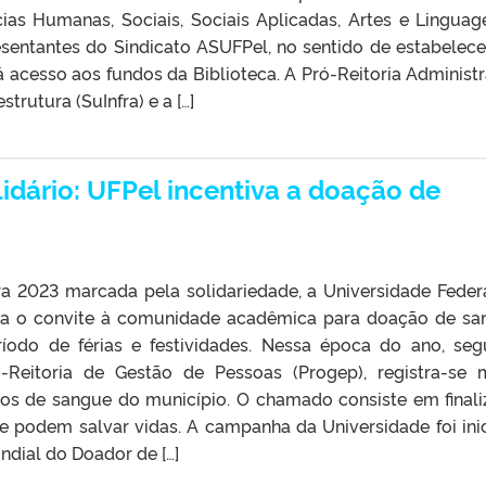
as Humanas, Sociais, Sociais Aplicadas, Artes e Lingua
entantes do Sindicato ASUFPel, no sentido de estabelec
acesso aos fundos da Biblioteca. A Pró-Reitoria Administr
trutura (SuInfra) e a […]
lidário: UFPel incentiva a doação de
ra 2023 marcada pela solidariedade, a Universidade Feder
rça o convite à comunidade acadêmica para doação de sa
íodo de férias e festividades. Nessa época do ano, se
-Reitoria de Gestão de Pessoas (Progep), registra-se 
os de sangue do município. O chamado consiste em finali
e podem salvar vidas. A campanha da Universidade foi ini
ndial do Doador de […]