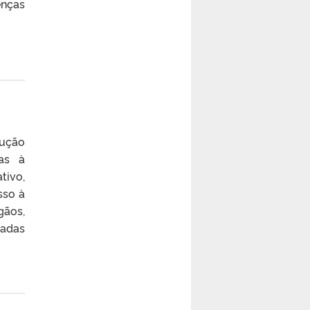
enças
rução
as à
tivo,
sso à
gãos,
zadas