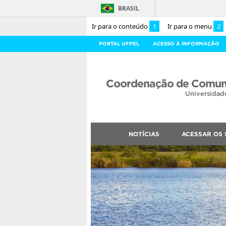
BRASIL
Ir para o conteúdo
1
Ir para o menu
2
PORTAL UFPEL
ACESSO À INFORMAÇÃO
Coordenação de Comuni
Universidad
NOTÍCIAS
ACESSAR OS 