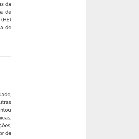
as da
ga de
 (HE)
ta de
dade,
utras
entou
icas,
ções,
or de