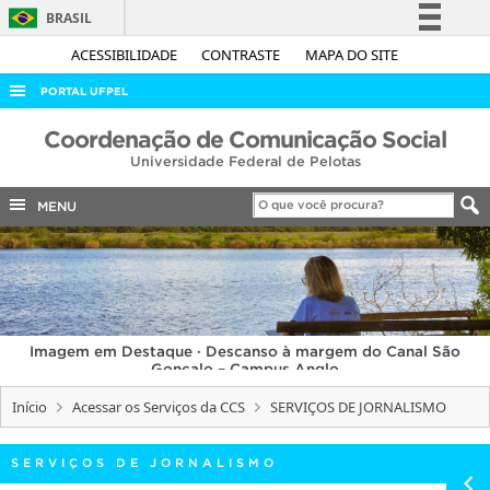
BRASIL
Simplifique!
ACESSIBILIDADE
CONTRASTE
MAPA DO SITE
Comunica BR
PORTAL UFPEL
Participe
ACESSO À INFORMAÇÃO
Coordenação de Comunicação Social
Acesso à informação
Universidade Federal de Pelotas
AUDITORIA
Legislação
COBALTO
MENU
Canais
CONCURSOS
EDITAIS
INTERNACIONAL
Imagem em Destaque · Descanso à margem do Canal São
OUVIDORIA
Gonçalo – Campus Anglo
PORTARIAS
Início
Acessar os Serviços da CCS
SERVIÇOS DE JORNALISMO
TELEFONES
SERVIÇOS DE JORNALISMO