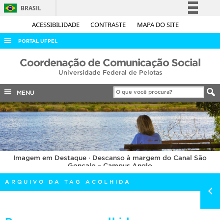
BRASIL
Simplifique!
ACESSIBILIDADE
CONTRASTE
MAPA DO SITE
Comunica BR
PORTAL UFPEL
Participe
ACESSO À INFORMAÇÃO
Coordenação de Comunicação Social
Acesso à informação
Universidade Federal de Pelotas
AUDITORIA
Legislação
COBALTO
MENU
Canais
CONCURSOS
EDITAIS
INTERNACIONAL
Imagem em Destaque · Descanso à margem do Canal São
OUVIDORIA
Gonçalo – Campus Anglo
PORTARIAS
ARQUIVO DA TAG ACOLHIDA
TELEFONES