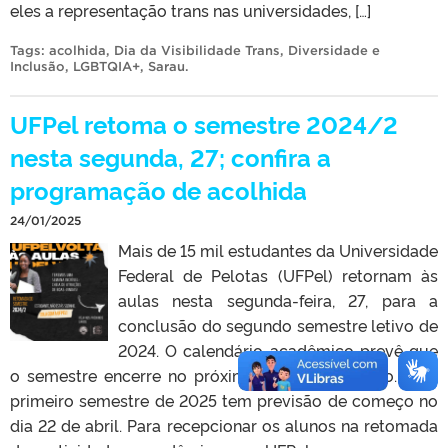
eles a representação trans nas universidades, […]
Tags:
acolhida
,
Dia da Visibilidade Trans
,
Diversidade e
Inclusão
,
LGBTQIA+
,
Sarau
.
UFPel retoma o semestre 2024/2
nesta segunda, 27; confira a
programação de acolhida
24/01/2025
Mais de 15 mil estudantes da Universidade
Federal de Pelotas (UFPel) retornam às
aulas nesta segunda-feira, 27, para a
conclusão do segundo semestre letivo de
2024. O calendário acadêmico prevê que
o semestre encerre no próximo dia 29 de março. Já o
primeiro semestre de 2025 tem previsão de começo no
dia 22 de abril. Para recepcionar os alunos na retomada