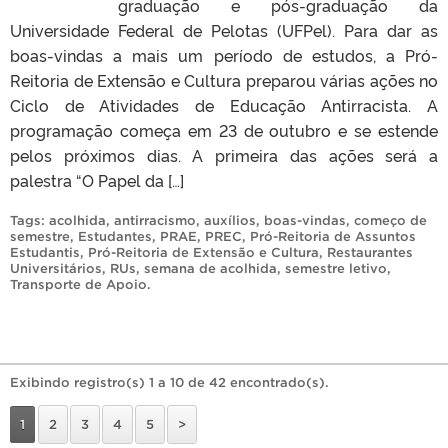
graduação e pós-graduação da
Universidade Federal de Pelotas (UFPel). Para dar as
boas-vindas a mais um período de estudos, a Pró-
Reitoria de Extensão e Cultura preparou várias ações no
Ciclo de Atividades de Educação Antirracista. A
programação começa em 23 de outubro e se estende
pelos próximos dias. A primeira das ações será a
palestra “O Papel da […]
Tags:
acolhida
,
antirracismo
,
auxílios
,
boas-vindas
,
começo de
semestre
,
Estudantes
,
PRAE
,
PREC
,
Pró-Reitoria de Assuntos
Estudantis
,
Pró-Reitoria de Extensão e Cultura
,
Restaurantes
Universitários
,
RUs
,
semana de acolhida
,
semestre letivo
,
Transporte de Apoio
.
Exibindo registro(s) 1 a 10 de 42 encontrado(s).
1
2
3
4
5
>