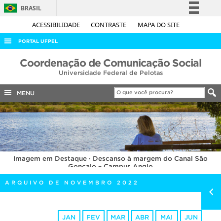
BRASIL
Simplifique!
ACESSIBILIDADE
CONTRASTE
MAPA DO SITE
Comunica BR
PORTAL UFPEL
Participe
ACESSO À INFORMAÇÃO
Coordenação de Comunicação Social
Acesso à informação
Universidade Federal de Pelotas
AUDITORIA
Legislação
COBALTO
MENU
Canais
CONCURSOS
EDITAIS
INTERNACIONAL
Imagem em Destaque · Descanso à margem do Canal São
OUVIDORIA
Gonçalo – Campus Anglo
PORTARIAS
ARQUIVO DE NOVEMBRO 2022
TELEFONES
JAN
FEV
MAR
ABR
MAI
JUN