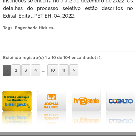
inscrições se encerra no dia 2 de dezembro de 2022. Os
detalhes do processo seletivo estão descritos no
Edital: Edital_PET EH_04_2022.
Tags:
Engenharia Hídrica
.
Exibindo registro(s) 1 a 10 de 104 encontrado(s).
1
2
3
4
…
10
11
>