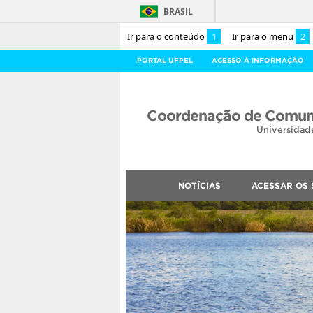
BRASIL
Ir para o conteúdo
1
Ir para o menu
2
PORTAL UFPEL
ACESSO À INFORMAÇÃO
Coordenação de Comuni
Universidad
NOTÍCIAS
ACESSAR OS 