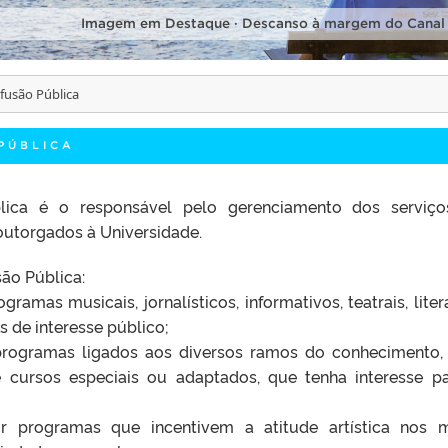
Imagem em Destaque · Descanso à margem do Canal
fusão Pública
PÚBLICA
lica é o responsável pelo gerenciamento dos serviç
outorgados à Universidade.
ão Pública:
ogramas musicais, jornalísticos, informativos, teatrais, liter
s de interesse público;
tir programas ligados aos diversos ramos do conhecimento
e cursos especiais ou adaptados, que tenha interesse p
itir programas que incentivem a atitude artística nos 