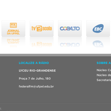
LOCALIZE A RÁDIO
SOBRE A
Núcleo Co
LYCEU RIO-GRANDENSE
Núcleo de
Praça 7 de Julho, 180
Secretari
federalfm@ufpel.edu.br
l.