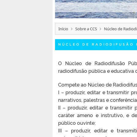
Início
Sobre a CCS
Núcleo de Radiodi
NÚCLEO DE RADIODIFUSÃO 
O Núcleo de Radiodifusão Púb
radiodifusão pública e educativa 
Compete ao Núcleo de Radiodifus
I – produzir, editar e transmitir pr
narrativos, palestras e conferência
II – produzir, editar e transmi
caráter ameno e instrutivo, e d
público ouvinte;
III – produzir, editar e transm