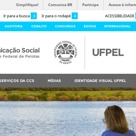
Simplifique!
Comunica BR
Participe
Acesso à infor
Ir para a busca
3
Ir para o rodapé
4
ACESSIBILIDADE
AUDITORIA
COBALTO
CONCURSOS
EDITAIS
INTERNACIONAL
cação Social
e Federal de Pelotas
SERVIÇOS DA CCS
MÍDIAS
IDENTIDADE VISUAL UFPEL