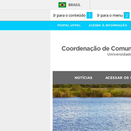
BRASIL
Ir para o conteúdo
1
Ir para o menu
2
PORTAL UFPEL
ACESSO À INFORMAÇÃO
Coordenação de Comuni
Universidad
NOTÍCIAS
ACESSAR OS 