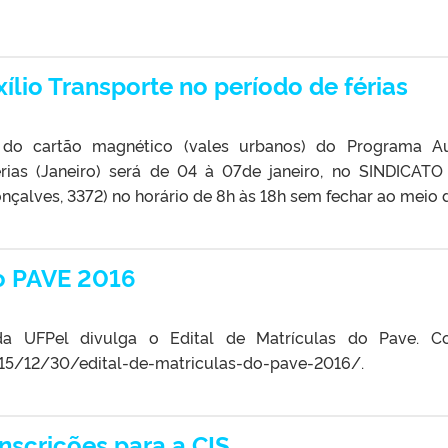
ílio Transporte no período de férias
do cartão magnético (vales urbanos) do Programa Au
érias (Janeiro) será de 04 à 07de janeiro, no SINDICAT
alves, 3372) no horário de 8h às 18h sem fechar ao meio 
do PAVE 2016
a UFPel divulga o Edital de Matrículas do Pave. Co
015/12/30/edital-de-matriculas-do-pave-2016/.
inscrições para a CIS