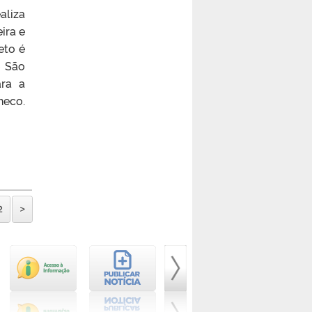
aliza
ira e
eto é
e São
ara a
heco.
2
>