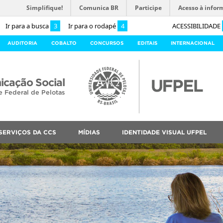
Simplifique!
Comunica BR
Participe
Acesso à infor
Ir para a busca
3
Ir para o rodapé
4
ACESSIBILIDADE
AUDITORIA
COBALTO
CONCURSOS
EDITAIS
INTERNACIONAL
cação Social
e Federal de Pelotas
SERVIÇOS DA CCS
MÍDIAS
IDENTIDADE VISUAL UFPEL