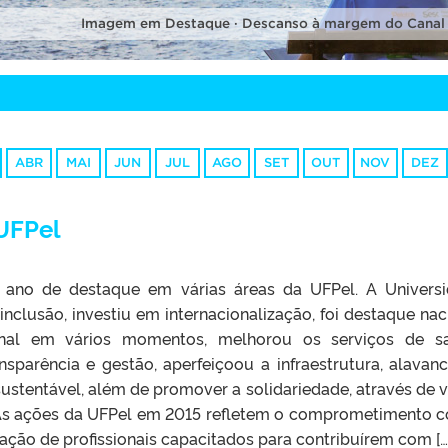
Imagem em Destaque · Descanso à margem do Canal
ABR
MAI
JUN
JUL
AGO
SET
OUT
NOV
DEZ
UFPel
 ano de destaque em várias áreas da UFPel. A Univers
nclusão, investiu em internacionalização, foi destaque nac
onal em vários momentos, melhorou os serviços de s
sparência e gestão, aperfeiçoou a infraestrutura, alavan
sustentável, além de promover a solidariedade, através de v
 As ações da UFPel em 2015 refletem o comprometimento 
ção de profissionais capacitados para contribuírem com […