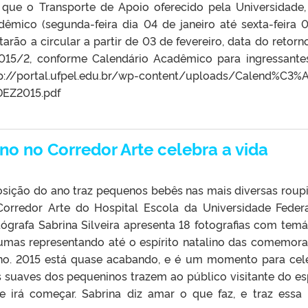
que o Transporte de Apoio oferecido pela Universidade,
êmico (segunda-feira dia 04 de janeiro até sexta-feira 
tarão a circular a partir de 03 de fevereiro, data do retorn
2015/2, conforme Calendário Acadêmico para ingressant
://portal.ufpel.edu.br/wp-content/uploads/Calend%C3%A
EZ2015.pdf
no no Corredor Arte celebra a vida
osição do ano traz pequenos bebês nas mais diversas roup
orredor Arte do Hospital Escola da Universidade Feder
tógrafa Sabrina Silveira apresenta 18 fotografias com temá
gumas representando até o espírito natalino das comemor
ano. 2015 está quase acabando, e é um momento para cel
s suaves dos pequeninos trazem ao público visitante do e
irá começar. Sabrina diz amar o que faz, e traz essa