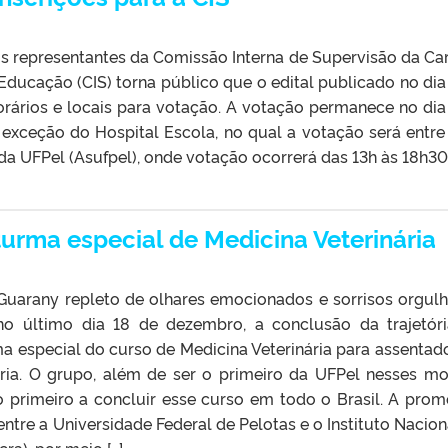
dos representantes da Comissão Interna de Supervisão da Car
ducação (CIS) torna público que o edital publicado no dia
rários e locais para votação. A votação permanece no dia
m exceção do Hospital Escola, no qual a votação será entre
 da UFPel (Asufpel), onde votação ocorrerá das 13h às 18h3
turma especial de Medicina Veterinária
uarany repleto de olhares emocionados e sorrisos orgul
 no último dia 18 de dezembro, a conclusão da trajetór
ma especial do curso de Medicina Veterinária para assentad
ria. O grupo, além de ser o primeiro da UFPel nesses mo
 primeiro a concluir esse curso em todo o Brasil. A pro
ntre a Universidade Federal de Pelotas e o Instituto Nacion