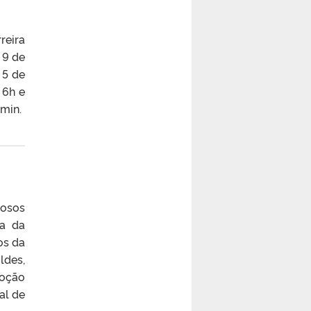
reira
 9 de
 5 de
 6h e
0min.
hosos
ia da
os da
ldes,
moção
al de