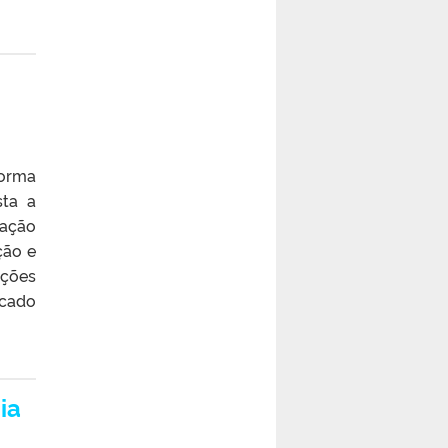
forma
sta a
ração
ção e
ações
icado
ia