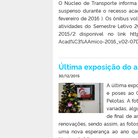
O Núcleo de Transporte informa 
suspenso durante o recesso acad
fevereiro de 2016 ). Os ônibus vol
atividades do Semestre Letivo 
2015/2 disponível no link http
Acad%C3%AAmico-2016_v02-07D
Última exposição do a
30/12/2015
A última exp
e poses ao C
Pelotas. A fo
variadas, al
de final de 
renovações, sendo assim, as foto
uma nova esperança ao ano que 