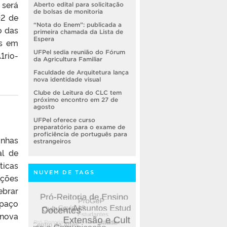
 será
Aberto edital para solicitação
de bolsas de monitoria
02 de
“Nota do Enem”: publicada a
o das
primeira chamada da Lista de
Espera
es em
UFPel sedia reunião do Fórum
1rio-
da Agricultura Familiar
Faculdade de Arquitetura lança
nova identidade visual
Clube de Leitura do CLC tem
próximo encontro em 27 de
agosto
UFPel oferece curso
preparatório para o exame de
proficiência de português para
inhas
estrangeiros
al de
ticas
NUVEM DE TAGS
ações
ebrar
spaço
 nova