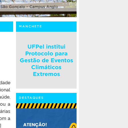
 São Gonçalo – Campus Anglo
MANCHETE
UFPel institui
Protocolo para
Gestão de Eventos
Climáticos
Extremos
idade
ional
aúde,
DESTAQUES
cou a
árias
com a
]