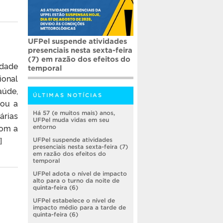
UFPel suspende atividades
presenciais nesta sexta-feira
(7) em razão dos efeitos do
idade
temporal
ional
aúde,
ÚLTIMAS NOTÍCIAS
cou a
Há 57 (e muitos mais) anos,
árias
UFPel muda vidas em seu
com a
entorno
]
UFPel suspende atividades
presenciais nesta sexta-feira (7)
em razão dos efeitos do
temporal
UFPel adota o nível de impacto
alto para o turno da noite de
quinta-feira (6)
UFPel estabelece o nível de
impacto médio para a tarde de
quinta-feira (6)