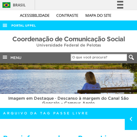
BRASIL
Simplifique!
ACESSIBILIDADE
CONTRASTE
MAPA DO SITE
Comunica BR
PORTAL UFPEL
Participe
ACESSO À INFORMAÇÃO
Coordenação de Comunicação Social
Acesso à informação
Universidade Federal de Pelotas
AUDITORIA
Legislação
COBALTO
MENU
Canais
CONCURSOS
EDITAIS
INTERNACIONAL
Imagem em Destaque · Descanso à margem do Canal São
OUVIDORIA
Gonçalo – Campus Anglo
PORTARIAS
ARQUIVO DA TAG PASSE LIVRE
TELEFONES