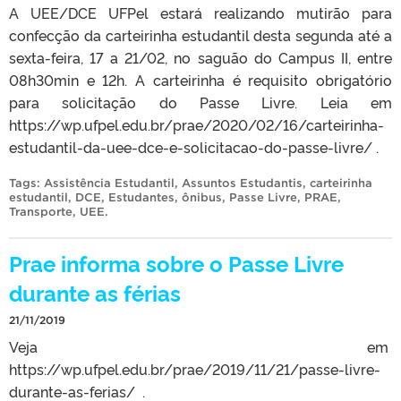
A UEE/DCE UFPel estará realizando mutirão para
confecção da carteirinha estudantil desta segunda até a
sexta-feira, 17 a 21/02, no saguão do Campus II, entre
08h30min e 12h. A carteirinha é requisito obrigatório
para solicitação do Passe Livre. Leia em
https://wp.ufpel.edu.br/prae/2020/02/16/carteirinha-
estudantil-da-uee-dce-e-solicitacao-do-passe-livre/ .
Tags:
Assistência Estudantil
,
Assuntos Estudantis
,
carteirinha
estudantil
,
DCE
,
Estudantes
,
ônibus
,
Passe Livre
,
PRAE
,
Transporte
,
UEE
.
Prae informa sobre o Passe Livre
durante as férias
21/11/2019
Veja em
https://wp.ufpel.edu.br/prae/2019/11/21/passe-livre-
durante-as-ferias/ .