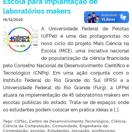
Escola para implantação de
laboratórios makers
19/12/2025
A Universidade Federal de Pelotas
(UFPel) é uma das protagonistas no
novo ciclo do projeto Mais Ciência na
Escola (MCE), uma iniciativa nacional
de popularização da ciência financiada
pelo Conselho Nacional de Desenvolvimento Científico e
Tecnológico (CNPq). Em uma ação conjunta com o
Instituto Federal do Rio Grande do Sul (IFRS) e a
Universidade Federal do Rio Grande (Furg), a UFPel
atuará na implementação de 45 laboratórios makers em
escolas públicas do estado. Trata-se de espaços onde
os estudantes podem colocar em prática ideias e […]
Tags:
CDTec
,
Centro de Desenvolvimento Tecnológico
,
Ciência
,
Ciência da Computação
,
Comunidade
,
Engenharia da
Computação
,
escolas
,
Estudantes
,
inovação
,
professores
.