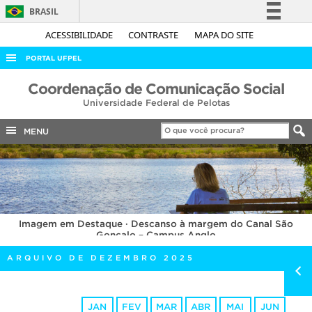
BRASIL
Simplifique!
ACESSIBILIDADE
CONTRASTE
MAPA DO SITE
Comunica BR
PORTAL UFPEL
Participe
ACESSO À INFORMAÇÃO
Coordenação de Comunicação Social
Acesso à informação
Universidade Federal de Pelotas
AUDITORIA
Legislação
COBALTO
MENU
Canais
CONCURSOS
EDITAIS
INTERNACIONAL
Imagem em Destaque · Descanso à margem do Canal São
OUVIDORIA
Gonçalo – Campus Anglo
PORTARIAS
ARQUIVO DE DEZEMBRO 2025
TELEFONES
JAN
FEV
MAR
ABR
MAI
JUN