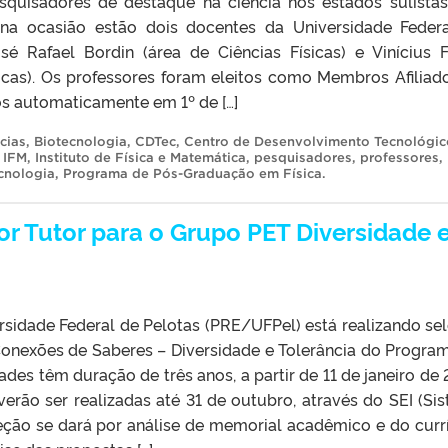
squisadores de destaque na ciência nos estados sulista
na ocasião estão dois docentes da Universidade Feder
osé Rafael Bordin (área de Ciências Físicas) e Vinícius F
icas). Os professores foram eleitos como Membros Afiliad
s automaticamente em 1º de […]
cias
,
Biotecnologia
,
CDTec
,
Centro de Desenvolvimento Tecnológic
,
IFM
,
Instituto de Física e Matemática
,
pesquisadores
,
professores
,
cnologia
,
Programa de Pós-Graduação em Física
.
or Tutor para o Grupo PET Diversidade 
rsidade Federal de Pelotas (PRE/UFPel) está realizando se
Conexões de Saberes – Diversidade e Tolerância do Progra
ades têm duração de três anos, a partir de 11 de janeiro de 
erão ser realizadas até 31 de outubro, através do SEI (Si
leção se dará por análise de memorial acadêmico e do curr