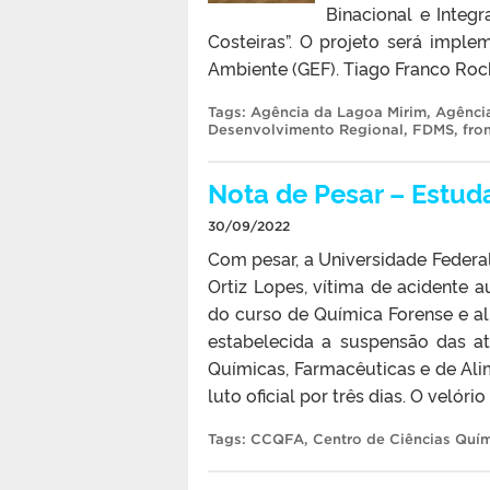
Binacional e Integ
Costeiras”. O projeto será imp
Ambiente (GEF). Tiago Franco Roch
Tags:
Agência da Lagoa Mirim
,
Agênci
Desenvolvimento Regional
,
FDMS
,
fro
Nota de Pesar – Estuda
30/09/2022
Com pesar, a Universidade Federa
Ortiz Lopes, vítima de acidente a
do curso de Química Forense e 
estabelecida a suspensão das at
Químicas, Farmacêuticas e de Al
luto oficial por três dias. O velór
Tags:
CCQFA
,
Centro de Ciências Quí