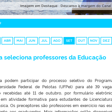
Imagem em Destaque · Descanso à margem do Canal
2
ABR
MAI
JUN
JUL
AGO
SET
OUT
NOV
DEZ
a seleciona professores da Educação
ca podem participar do processo seletivo do Progra
ersidade Federal de Pelotas (UFPel) para até 39 vag
o recebidas até 11 de outubro, por formulário eletrôni
 em atividade formativa para estudantes de Licenciatu
sica. Os preceptores são professores em exercício nas es
nto aos graduandos. Mais informações estão disponíve