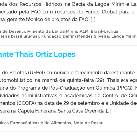
rada dos Recursos Hídricos na Bacia da Lagoa Mirim e L
lementado pela FAO com recursos do Fundo Global para o
a, gerente técnico de projetos da FAO, […]
a de Desenvolvimento da Lagoa Mirim
,
ALM
,
Brasil-Uruguai
,
nteira brasil uruguai
,
Fundação Delfim Mendes Silveira
,
Lagoa Mirim
nte Thais Ortiz Lopes
l de Pelotas (UFPel) comunica o falecimento da estudante 
utomobilístico, na manhã de quinta-feira (29). Thais era eg
aluna do Programa de Pós-Graduação em Química (PPGQ). 
ividades administrativas e acadêmicas do Centro de Ciê
imentos (CCQFA) na data de 29 de setembro e a Unidade de
io será na Capela Funerária Santa Casa (Avenida […]
micas Farmacêuticas e de Alimentos
,
Nota de Pesar
.