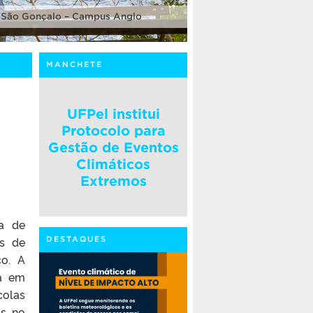
 São Gonçalo – Campus Anglo
MANCHETE
UFPel institui
Protocolo para
Gestão de Eventos
Climáticos
Extremos
ma de
as de
DESTAQUES
co. A
ra em
colas
is no