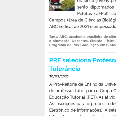
os cinco jovens pe
serão diplomados 
Pelotas (UFPel): J
Campos (área de Ciências Biológ
ABC no final de 2021 e empossado
Tags:
ABC
,
academia brasileira de ciên
diplomação
,
Docentes
,
Eleição
,
Física
Programa de Pós-Graduação em Biote
PRE seleciona Profess
Tolerância
30/09/2022
A Pró-Reitoria de Ensino da Unive
de professor tutor para o Grupo 
Educação Tutorial (PET). As ativid
As inscrições para o processo dev
Eletrônico de Informações). A se