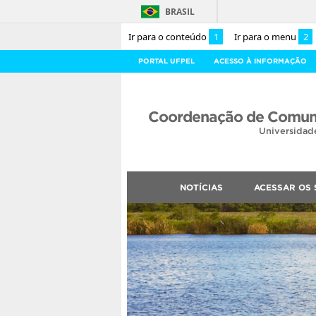
BRASIL
Ir para o conteúdo
1
Ir para o menu
2
PORTAL UFPEL
ACESSO À INFORMAÇÃO
Coordenação de Comuni
Universidad
NOTÍCIAS
ACESSAR OS 