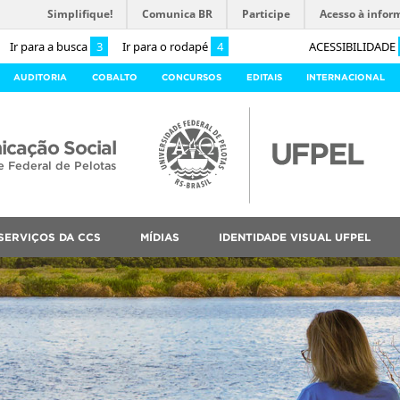
Simplifique!
Comunica BR
Participe
Acesso à infor
Ir para a busca
3
Ir para o rodapé
4
ACESSIBILIDADE
AUDITORIA
COBALTO
CONCURSOS
EDITAIS
INTERNACIONAL
cação Social
e Federal de Pelotas
SERVIÇOS DA CCS
MÍDIAS
IDENTIDADE VISUAL UFPEL