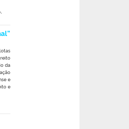
o
,
al”
lotas
reito
io da
pação
nse e
ito e