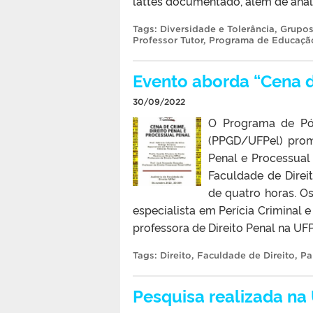
lattes documentado, além de análi
Tags:
Diversidade e Tolerância
,
Grupos
Professor Tutor
,
Programa de Educação
Evento aborda “Cena d
30/09/2022
O Programa de Pós
(PPGD/UFPel) prom
Penal e Processual 
Faculdade de Direit
de quatro horas. Os
especialista em Perícia Criminal e
professora de Direito Penal na UFP
Tags:
Direito
,
Faculdade de Direito
,
Pa
Pesquisa realizada na