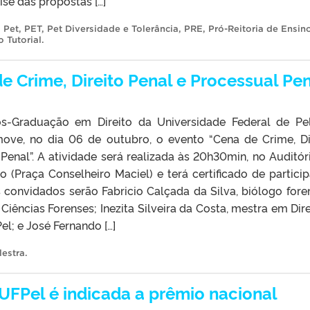
se das propostas […]
 Pet
,
PET
,
Pet Diversidade e Tolerância
,
PRE
,
Pró-Reitoria de Ensin
 Tutorial
.
e Crime, Direito Penal e Processual Pen
-Graduação em Direito da Universidade Federal de Pe
ove, no dia 06 de outubro, o evento “Cena de Crime, Di
Penal”. A atividade será realizada às 20h30min, no Auditór
o (Praça Conselheiro Maciel) e terá certificado de partici
 convidados serão Fabricio Calçada da Silva, biólogo fore
 Ciências Forenses; Inezita Silveira da Costa, mestra em Dire
el; e José Fernando […]
lestra
.
 UFPel é indicada a prêmio nacional