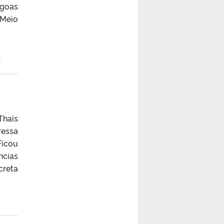
agoas
 Meio
.
Thais
ressa
Ficou
ncias
creta