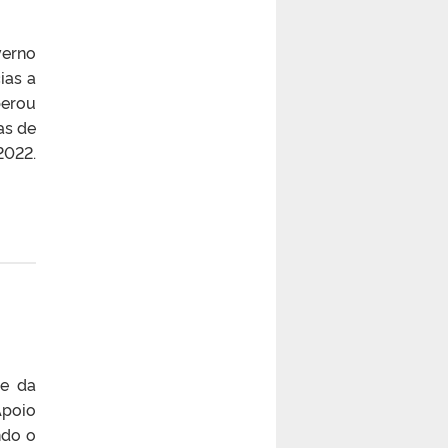
verno
ias a
berou
as de
2022.
te da
Apoio
ndo o