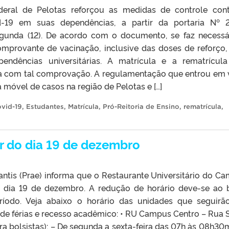
deral de Pelotas reforçou as medidas de controle con
-19 em suas dependências, a partir da portaria Nº 2
egunda (12). De acordo com o documento, se faz necessá
mprovante de vacinação, inclusive das doses de reforço,
pendências universitárias. A matrícula e a rematrícul
a com tal comprovação. A regulamentação que entrou em 
 móvel de casos na região de Pelotas e […]
vid-19
,
Estudantes
,
Matrícula
,
Pró-Reitoria de Ensino
,
rematrícula
,
ir do dia 19 de dezembro
antis (Prae) informa que o Restaurante Universitário do C
o dia 19 de dezembro. A redução de horário deve-se ao 
íodo. Veja abaixo o horário das unidades que seguir
de férias e recesso acadêmico: • RU Campus Centro – Rua 
ra bolsistas): – De segunda a sexta-feira das 07h às 08h30m