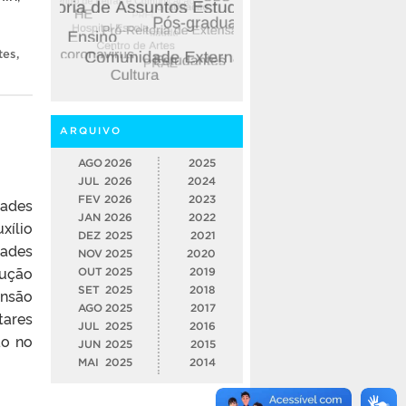
tes
,
ARQUIVO
AGO
2026
2025
JUL
2026
2024
FEV
2026
2023
ades
JAN
2026
2022
xílio
DEZ
2025
2021
dades
NOV
2025
2020
lução
OUT
2025
2019
SET
2025
2018
ensão
AGO
2025
2017
tares
JUL
2025
2016
ão no
JUN
2025
2015
MAI
2025
2014