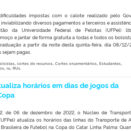
dificuldades impostas com o calote realizado pelo Go
 inviabilizando diversos pagamentos a terceiros e assistênc
stão da Universidade Federal de Pelotas (UFPel) li
oço e jantar de forma gratuita a todas e todos os bolsist
aduação a partir da noite desta quinta-feira, dia 08/12/
s sejam pagas.
olsistas
,
cortes de recursos
,
Cortes orçamentários
,
Estudantes
,
ios
,
ru
,
RUs
.
ualiza horários em dias de jogos da
 Copa
602, de 06 de dezembro de 2022, o Núcleo de Transpor
(UFPel) atualiza os horários das linhas do Transporte de 
 Brasileira de Futebol na Copa do Catar. Linha Palma: Qua