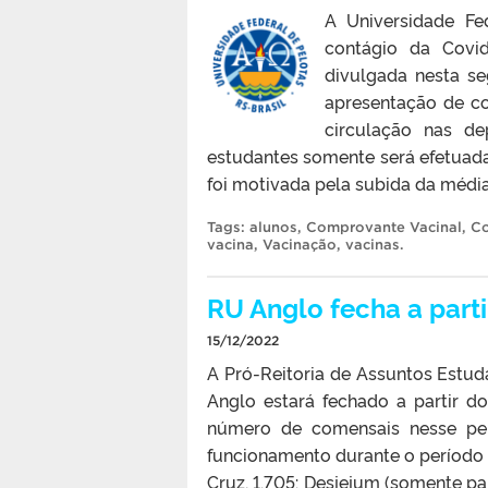
A Universidade Fe
contágio da Covid
divulgada nesta s
apresentação de co
circulação nas de
estudantes somente será efetuad
foi motivada pela subida da média
Tags:
alunos
,
Comprovante Vacinal
,
Co
vacina
,
Vacinação
,
vacinas
.
RU Anglo fecha a part
15/12/2022
A Pró-Reitoria de Assuntos Estud
Anglo estará fechado a partir d
número de comensais nesse per
funcionamento durante o período 
Cruz, 1.705: Desjejum (somente pa