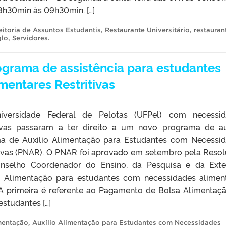
08h30min às 09h30min. […]
eitoria de Assuntos Estudantis
,
Restaurante Universitário
,
restauran
glo
,
Servidores
.
grama de assistência para estudantes
entares Restritivas
iversidade Federal de Pelotas (UFPel) com necessid
itivas passaram a ter direito a um novo programa de au
ama de Auxílio Alimentação para Estudantes com Necessi
tivas (PNAR). O PNAR foi aprovado em setembro pela Reso
nselho Coordenador do Ensino, da Pesquisa e da Ext
io Alimentação para estudantes com necessidades alimen
. A primeira é referente ao Pagamento de Bolsa Alimentaç
studantes […]
mentação
,
Auxílio Alimentação para Estudantes com Necessidades