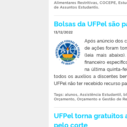
Alimentares Restritivas
,
COCEPE
,
Estu
de Assuntos Estudantis
.
Bolsas da UFPel são 
13/12/2022
Após anúncio dos c
de ações foram tom
(leia mais abaixo
financeiro específi
na última quinta-fe
todos os auxílios a discentes be
UFPel não ter recebido recurso pa
Tags:
alunos
,
Assistência Estudantil
,
b
Orçamento
,
Orçamento e Gestão de Re
UFPel torna gratuitos 
pelo corte