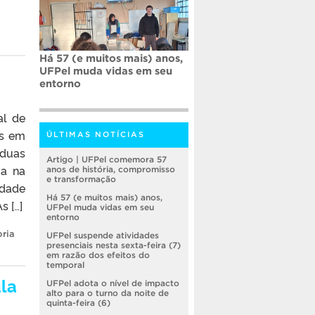
Há 57 (e muitos mais) anos,
UFPel muda vidas em seu
entorno
al de
es em
ÚLTIMAS NOTÍCIAS
 duas
Artigo | UFPel comemora 57
ca na
anos de história, compromisso
e transformação
idade
Há 57 (e muitos mais) anos,
s […]
UFPel muda vidas em seu
entorno
oria
UFPel suspende atividades
presenciais nesta sexta-feira (7)
em razão dos efeitos do
temporal
la
UFPel adota o nível de impacto
alto para o turno da noite de
quinta-feira (6)