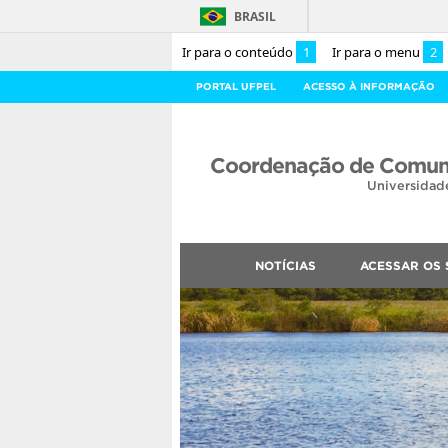
BRASIL
Ir para o conteúdo
1
Ir para o menu
2
PORTAL UFPEL
ACESSO À INFORMAÇÃO
Coordenação de Comuni
Universidad
NOTÍCIAS
ACESSAR OS 