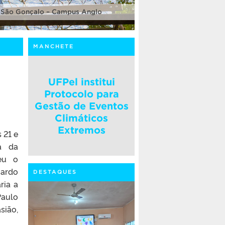
 São Gonçalo – Campus Anglo
MANCHETE
UFPel institui
Protocolo para
Gestão de Eventos
Climáticos
Extremos
 21 e
ra da
beu o
uardo
DESTAQUES
ria a
Paulo
sião,