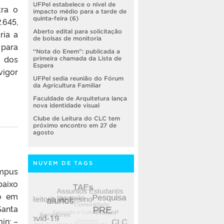
UFPel estabelece o nível de
tra o
impacto médio para a tarde de
quinta-feira (6)
.645,
Aberto edital para solicitação
ria a
de bolsas de monitoria
 para
“Nota do Enem”: publicada a
a dos
primeira chamada da Lista de
Espera
vigor
UFPel sedia reunião do Fórum
da Agricultura Familiar
Faculdade de Arquitetura lança
nova identidade visual
Clube de Leitura do CLC tem
próximo encontro em 27 de
agosto
NUVEM DE TAGS
ampus
baixo
ão em
Santa
in; –