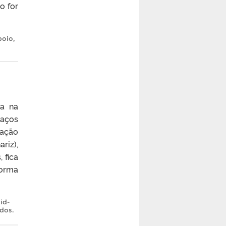
o for
poio
,
ra na
paços
tação
riz),
 fica
norma
id-
ados
.