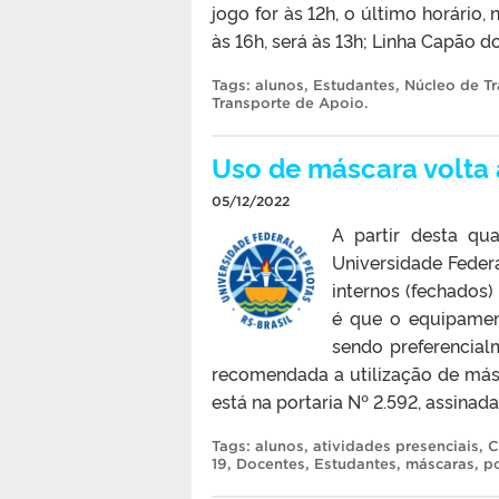
jogo for às 12h, o último horário
às 16h, será às 13h; Linha Capão do
Tags:
alunos
,
Estudantes
,
Núcleo de T
Transporte de Apoio
.
Uso de máscara volta 
05/12/2022
A partir desta qua
Universidade Federa
internos (fechados)
é que o equipament
sendo preferencial
recomendada a utilização de más
está na portaria Nº 2.592, assinada 
Tags:
alunos
,
atividades presenciais
,
C
19
,
Docentes
,
Estudantes
,
máscaras
,
po