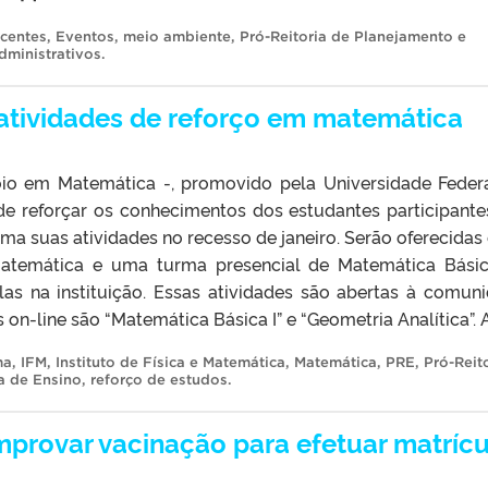
centes
,
Eventos
,
meio ambiente
,
Pró-Reitoria de Planejamento e
dministrativos
.
atividades de reforço em matemática
o em Matemática -, promovido pela Universidade Feder
de reforçar os conhecimentos dos estudantes participant
ma suas atividades no recesso de janeiro. Serão oferecidas
matemática e uma turma presencial de Matemática Bási
las na instituição. Essas atividades são abertas à comun
 on-line são “Matemática Básica I” e “Geometria Analítica”. A
ma
,
IFM
,
Instituto de Física e Matemática
,
Matemática
,
PRE
,
Pró-Reit
a de Ensino
,
reforço de estudos
.
provar vacinação para efetuar matrícu