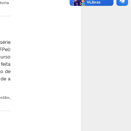
toria
série
FPel)
curso
feita
to de
 de a
estão
,