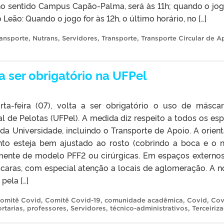
, no sentido Campus Capão-Palma, será às 11h; quando o jog
 Leão: Quando o jogo for às 12h, o último horário, no […]
ransporte
,
Nutrans
,
Servidores
,
Transporte
,
Transporte Circular de A
a ser obrigatório na UFPel
rta-feira (07), volta a ser obrigatório o uso de másca
l de Pelotas (UFPel). A medida diz respeito a todos os es
 da Universidade, incluindo o Transporte de Apoio. A orien
o esteja bem ajustado ao rosto (cobrindo a boca e o na
mente de modelo PFF2 ou cirúrgicas. Em espaços externos,
caras, com especial atenção a locais de aglomeração. A 
pela […]
omitê Covid
,
Comitê Covid-19
,
comunidade acadêmica
,
Covid
,
Cov
rtarias
,
professores
,
Servidores
,
técnico-administrativos
,
Terceiriz