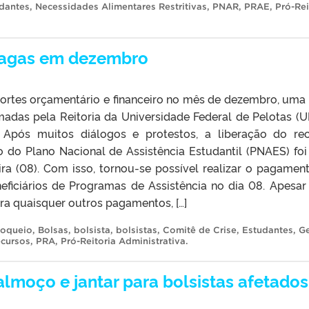
dantes
,
Necessidades Alimentares Restritivas
,
PNAR
,
PRAE
,
Pró-Rei
pagas em dezembro
ortes orçamentário e financeiro no mês de dezembro, uma 
adas pela Reitoria da Universidade Federal de Pelotas (U
). Após muitos diálogos e protestos, a liberação do re
co do Plano Nacional de Assistência Estudantil (PNAES) foi 
ira (08). Com isso, tornou-se possível realizar o pagamen
neficiários de Programas de Assistência no dia 08. Apesar
ra quaisquer outros pagamentos, […]
loqueio
,
Bolsas
,
bolsista
,
bolsistas
,
Comitê de Crise
,
Estudantes
,
G
cursos
,
PRA
,
Pró-Reitoria Administrativa
.
almoço e jantar para bolsistas afetados