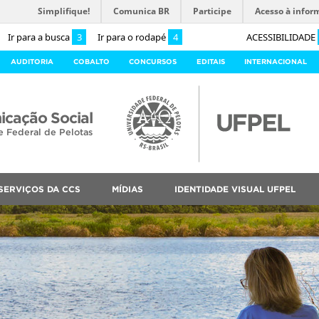
Simplifique!
Comunica BR
Participe
Acesso à infor
Ir para a busca
3
Ir para o rodapé
4
ACESSIBILIDADE
AUDITORIA
COBALTO
CONCURSOS
EDITAIS
INTERNACIONAL
cação Social
e Federal de Pelotas
SERVIÇOS DA CCS
MÍDIAS
IDENTIDADE VISUAL UFPEL