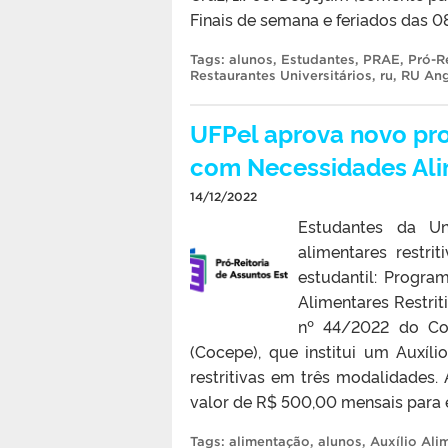
Finais de semana e feriados das 
Tags:
alunos
,
Estudantes
,
PRAE
,
Pró-R
Restaurantes Universitários
,
ru
,
RU An
UFPel aprova novo pro
com Necessidades Alim
14/12/2022
Estudantes da Un
alimentares restr
estudantil: Progr
Alimentares Restri
nº 44/2022 do Co
(Cocepe), que institui um Auxíl
restritivas em três modalidades
valor de R$ 500,00 mensais para e
Tags:
alimentação
,
alunos
,
Auxílio Ali