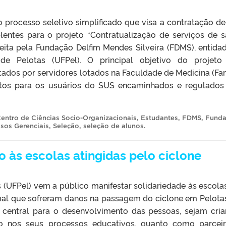
o processo seletivo simplificado que visa a contratação de
plentes para o projeto “Contratualização de serviços de 
eita pela Fundação Delfim Mendes Silveira (FDMS), entida
de Pelotas (UFPel). O principal objetivo do projet
tados por servidores lotados na Faculdade de Medicina (Fa
tos para os usuários do SUS encaminhados e regulados
entro de Ciências Socio-Organizacionais
,
Estudantes
,
FDMS
,
Fund
sos Gerenciais
,
Seleção
,
seleção de alunos
.
o às escolas atingidas pelo ciclone
 (UFPel) vem a público manifestar solidariedade às escola
dual que sofreram danos na passagem do ciclone em Pelota
é central para o desenvolvimento das pessoas, sejam cria
to nos seus processos educativos, quanto como parcei