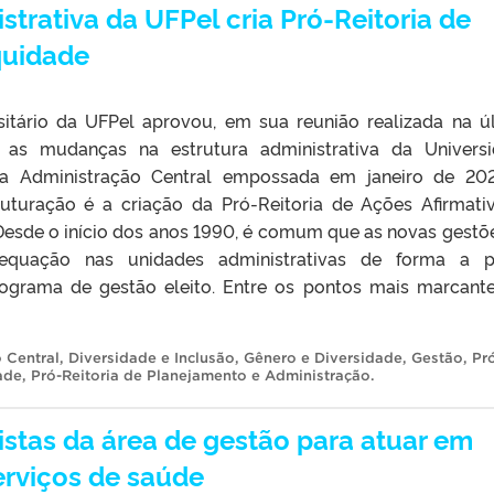
trativa da UFPel cria Pró-Reitoria de
quidade
itário da UFPel aprovou, em sua reunião realizada na ú
), as mudanças na estrutura administrativa da Univers
a Administração Central empossada em janeiro de 20
uturação é a criação da Pró-Reitoria de Ações Afirmati
 Desde o início dos anos 1990, é comum que as novas gestõ
equação nas unidades administrativas de forma a p
ograma de gestão eleito. Entre os pontos mais marcant
 Central
,
Diversidade e Inclusão
,
Gênero e Diversidade
,
Gestão
,
Pr
ade
,
Pró-Reitoria de Planejamento e Administração
.
istas da área de gestão para atuar em
erviços de saúde