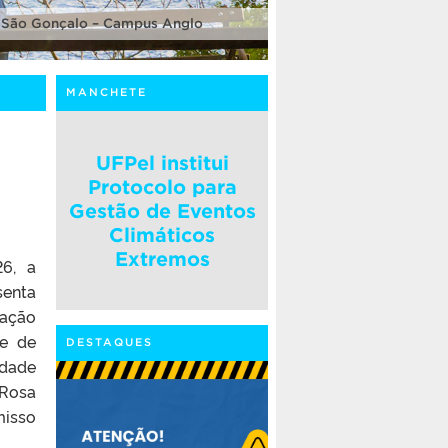
 São Gonçalo – Campus Anglo
MANCHETE
UFPel institui
Protocolo para
Gestão de Eventos
Climáticos
Extremos
6, a
senta
cação
te de
DESTAQUES
idade
 Rosa
misso