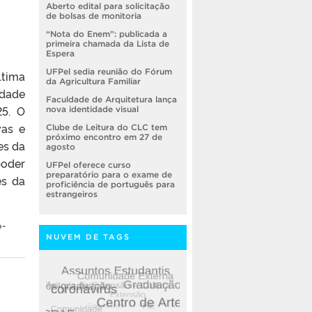
Aberto edital para solicitação
de bolsas de monitoria
“Nota do Enem”: publicada a
primeira chamada da Lista de
Espera
UFPel sedia reunião do Fórum
ltima
da Agricultura Familiar
idade
Faculdade de Arquitetura lança
25. O
nova identidade visual
vas e
Clube de Leitura do CLC tem
próximo encontro em 27 de
es da
agosto
oder
UFPel oferece curso
preparatório para o exame de
es da
proficiência de português para
estrangeiros
ó-
NUVEM DE TAGS