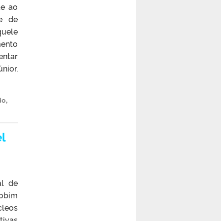
te ao
e de
quele
mento
entar
nior,
io
,
l
al de
obim
cleos
tivas