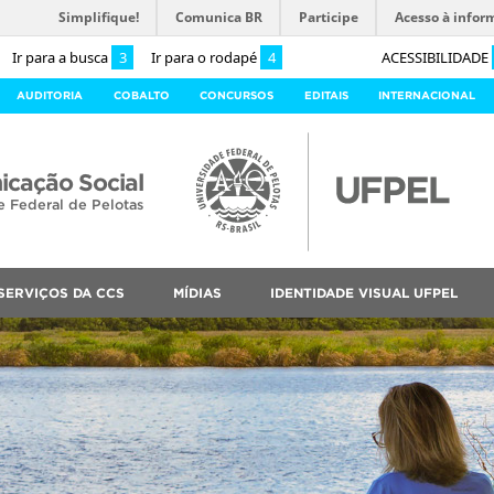
Simplifique!
Comunica BR
Participe
Acesso à infor
Ir para a busca
3
Ir para o rodapé
4
ACESSIBILIDADE
AUDITORIA
COBALTO
CONCURSOS
EDITAIS
INTERNACIONAL
cação Social
e Federal de Pelotas
SERVIÇOS DA CCS
MÍDIAS
IDENTIDADE VISUAL UFPEL