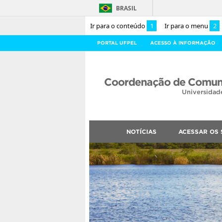
BRASIL
Ir para o conteúdo
1
Ir para o menu
2
PORTAL UFPEL
ACESSO À INFORMAÇÃO
Coordenação de Comuni
Universidad
NOTÍCIAS
ACESSAR OS 