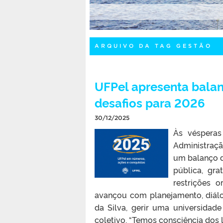
ARQUIVO DA TAG GESTÃO
UFPel apresenta balan
desafios para 2026
30/12/2025
Às véspera
Administraçã
um balanço d
pública, gra
restrições o
avançou com planejamento, diálo
da Silva, gerir uma universida
coletivo. “Temos consciência dos l