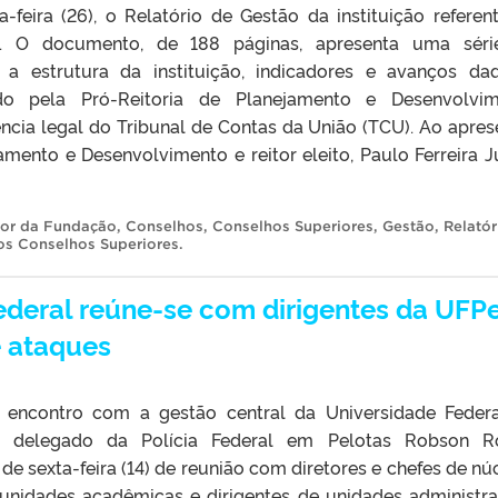
-feira (26), o Relatório de Gestão da instituição referen
2. O documento, de 188 páginas, apresenta uma séri
 a estrutura da instituição, indicadores e avanços da
ado pela Pró-Reitoria de Planejamento e Desenvolvi
ência legal do Tribunal de Contas da União (TCU). Ao apres
amento e Desenvolvimento e reitor eleito, Paulo Ferreira Jú
tor da Fundação
,
Conselhos
,
Conselhos Superiores
,
Gestão
,
Relatór
dos Conselhos Superiores
.
ederal reúne-se com dirigentes da UFPe
e ataques
e encontro com a gestão central da Universidade Feder
 o delegado da Polícia Federal em Pelotas Robson R
 de sexta-feira (14) de reunião com diretores e chefes de nú
 unidades acadêmicas e dirigentes de unidades administra