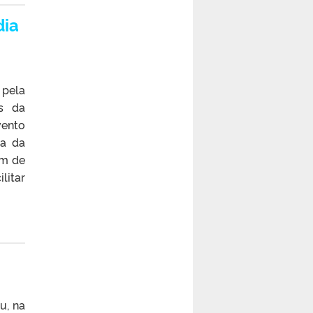
dia
 pela
s da
vento
ra da
ém de
litar
u, na