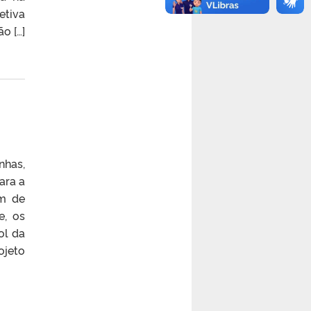
etiva
o […]
nhas,
ara a
ém de
e, os
ol da
ojeto