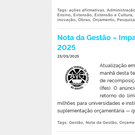
Tags:
ações afirmativas
,
Administraçã
Ensino
,
Extensão
,
Extensão e Cultura
,
inovação
,
Obras
,
Orçamento
,
Pesquisa
Nota da Gestão – Impa
2025
23/05/2025
Atualização em
manhã desta ter
de recomposiçã
(Ifes). O anún
retorno do li
milhões para universidades e ins
suplementação orçamentária — que
Tags:
Gestão
,
Nota da Gestão
,
Orçame