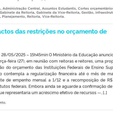
o
,
Administração Central
,
Assuntos Estudantis
,
Cortes orçamentário
Gabinete da Reitoria
,
Gabinete da Vice-Reitoria
,
Gestão
,
infraestrut
,
Planejamento
,
Reitoria
,
Vice-Reitoria
.
ctos das restrições no orçamento de
 28/05/2025 – 15h45min O Ministério da Educação anunci
ça-feira (27), em reunião com reitoras e reitores, uma pro
o do orçamento das Instituições Federais de Ensino Sup
cio contempla a regularização financeira até o mês de ma
mite de empenho mensal a 1/12 e a recomposição de R
titutos federais. Embora ainda se aguarde a confirmação d
 representaria um acréscimo efetivo de recursos —, […]
nto
.