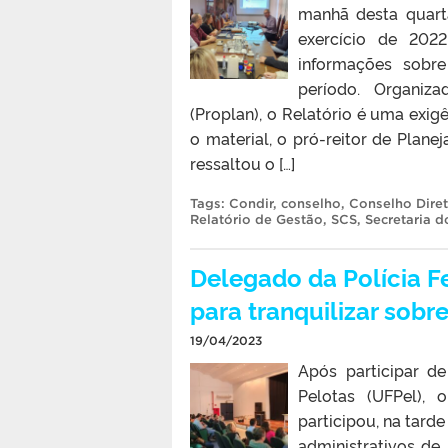
manhã desta quarta
exercício de 202
informações sobre
período. Organiz
(Proplan), o Relatório é uma exig
o material, o pró-reitor de Planej
ressaltou o […]
Tags:
Condir
,
conselho
,
Conselho Dire
Relatório de Gestão
,
SCS
,
Secretaria 
Delegado da Polícia F
para tranquilizar sobr
19/04/2023
Após participar d
Pelotas (UFPel),
participou, na tarde
administrativos de