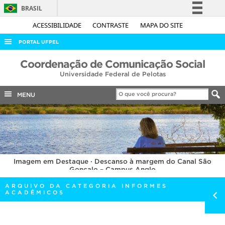
BRASIL
Simplifique!
ACESSIBILIDADE
CONTRASTE
MAPA DO SITE
Comunica BR
PORTAL UFPEL
Participe
ACESSO À INFORMAÇÃO
Coordenação de Comunicação Social
Acesso à informação
Universidade Federal de Pelotas
AUDITORIA
Legislação
COBALTO
MENU
Canais
CONCURSOS
EDITAIS
INTERNACIONAL
Imagem em Destaque · Descanso à margem do Canal São
OUVIDORIA
Gonçalo – Campus Anglo
PORTARIAS
ARQUIVO DA CATEGORIA INFORMES
ACADÊMICOS
TELEFONES