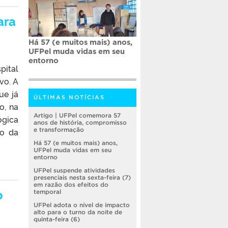
ara
Há 57 (e muitos mais) anos,
UFPel muda vidas em seu
entorno
pital
vo. A
ue já
ÚLTIMAS NOTÍCIAS
o, na
Artigo | UFPel comemora 57
ógica
anos de história, compromisso
to da
e transformação
Há 57 (e muitos mais) anos,
UFPel muda vidas em seu
entorno
UFPel suspende atividades
presenciais nesta sexta-feira (7)
em razão dos efeitos do
o
temporal
UFPel adota o nível de impacto
alto para o turno da noite de
quinta-feira (6)