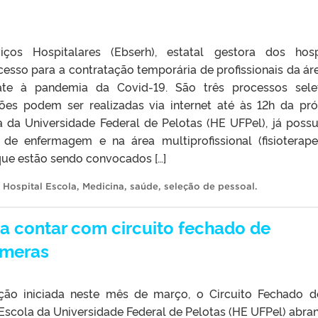
ços Hospitalares (Ebserh), estatal gestora dos hosp
ocesso para a contratação temporária de profissionais da ár
te à pandemia da Covid-19. São três processos sele
ições podem ser realizadas via internet até às 12h da pr
la da Universidade Federal de Pelotas (HE UFPel), já poss
de enfermagem e na área multiprofissional (fisioterape
 que estão sendo convocados […]
,
Hospital Escola
,
Medicina
,
saúde
,
seleção de pessoal
.
 a contar com circuito fechado de
âmeras
ão iniciada neste mês de março, o Circuito Fechado 
Escola da Universidade Federal de Pelotas (HE UFPel) abra