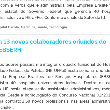
s com a verba que é administrada pela Empresa Brasilei
), estatal do Governo Federal que gerencia 40 hosp
ís, inclusive o HE UFPel. Conforme o chefe do Setor de […]
pital Escola
,
Medicina
,
saúde
,
Tecnologia
.
ra 13 novos colaboradores oriundos do
 EBSERH
boradores passaram a integrar o quadro funcional do Hos
dade Federal de Pelotas (HE UFPel) nesta semana, oriund
 da Empresa Brasileira de Serviços Hospitalares (EBS
stra 40 hospitais universitários federais. Dentre os c
 HE nesta etapa estão assistentes administrativos, méd
ácia. Desde a homologação do Concurso Nacional 01/20
á contratou 58 novos profissionais, nas áreas administra
chefe […]