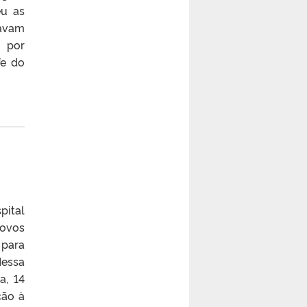
eu as
tavam
o por
fe do
pital
novos
 para
Nessa
a, 14
ção à