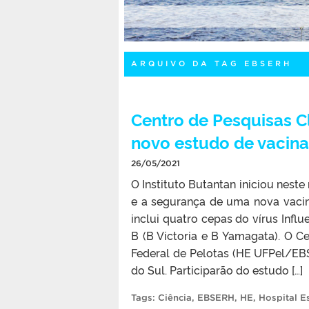
ARQUIVO DA TAG EBSERH
Centro de Pesquisas Cl
novo estudo de vacina
26/05/2021
O Instituto Butantan iniciou neste
e a segurança de uma nova vacina 
inclui quatro cepas do vírus Infl
B (B Victoria e B Yamagata). O C
Federal de Pelotas (HE UFPel/EB
do Sul. Participarão do estudo […]
Tags:
Ciência
,
EBSERH
,
HE
,
Hospital E