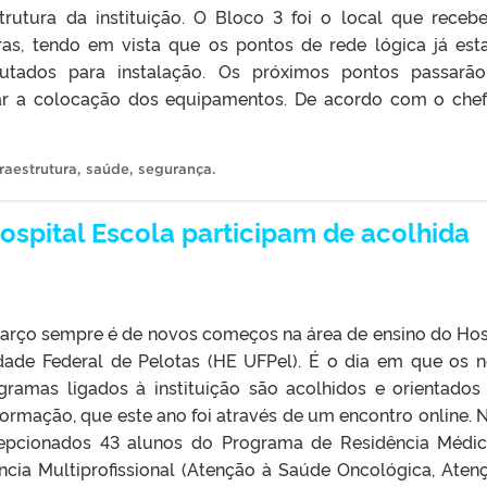
trutura da instituição. O Bloco 3 foi o local que receb
ras, tendo em vista que os pontos de rede lógica já es
utados para instalação. Os próximos pontos passarã
zar a colocação dos equipamentos. De acordo com o che
]
fraestrutura
,
saúde
,
segurança
.
ospital Escola participam de acolhida
março sempre é de novos começos na área de ensino do Hos
dade Federal de Pelotas (HE UFPel). É o dia em que os 
gramas ligados à instituição são acolhidos e orientados
ormação, que este ano foi através de um encontro online. 
cepcionados 43 alunos do Programa de Residência Médic
cia Multiprofissional (Atenção à Saúde Oncológica, Aten