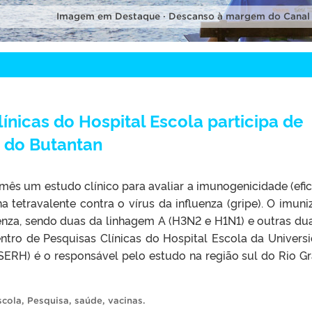
Imagem em Destaque · Descanso à margem do Canal
ínicas do Hospital Escola participa de
 do Butantan
 mês um estudo clínico para avaliar a imunogenicidade (efic
tetravalente contra o vírus da influenza (gripe). O imuni
uenza, sendo duas da linhagem A (H3N2 e H1N1) e outras du
entro de Pesquisas Clínicas do Hospital Escola da Univers
SERH) é o responsável pelo estudo na região sul do Rio G
scola
,
Pesquisa
,
saúde
,
vacinas
.