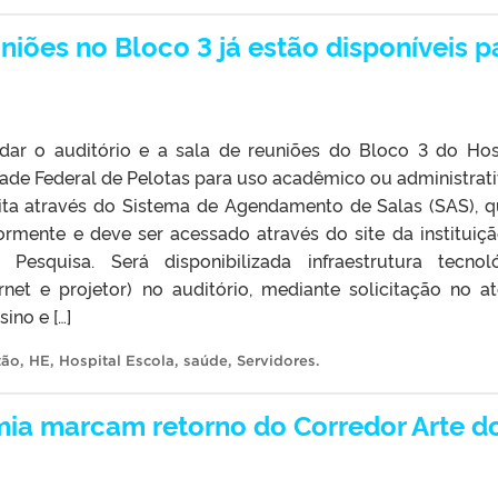
uniões no Bloco 3 já estão disponíveis p
dar o auditório e a sala de reuniões do Bloco 3 do Hos
ade Federal de Pelotas para uso acadêmico ou administrati
eita através do Sistema de Agendamento de Salas (SAS), q
iormente e deve ser acessado através do site da instituiçã
esquisa. Será disponibilizada infraestrutura tecnol
et e projetor) no auditório, mediante solicitação no a
ino e […]
tão
,
HE
,
Hospital Escola
,
saúde
,
Servidores
.
mia marcam retorno do Corredor Arte d