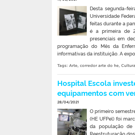
Desta segunda-feir
Universidade Federa
feitas durante a pa
é a primeira de 
presenciais em de
programação do Mês da Enferm
informativas da instituição. A exp
Tags:
Arte
,
corredor arte do he
,
Cultur
Hospital Escola inves
equipamentos com ve
28/04/2021
O primeiro semestre
(HE UFPel) foi mar
da população de 
Reestruturação dos 