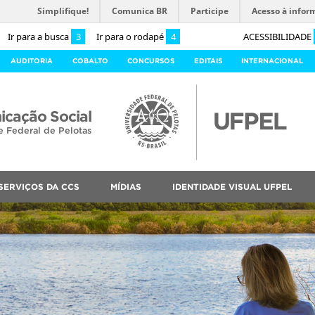
Simplifique!
Comunica BR
Participe
Acesso à infor
Ir para a busca
3
Ir para o rodapé
4
ACESSIBILIDADE
AUDITORIA
COBALTO
CONCURSOS
EDITAIS
INTERNACIONAL
cação Social
e Federal de Pelotas
SERVIÇOS DA CCS
MÍDIAS
IDENTIDADE VISUAL UFPEL