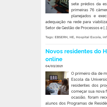
sete prédios da es
primeiras 76 câme
planejados e exec
adequação na rede para viabili
Setor de Gestão de Processos e […
Tags:
EBSERH
,
HE
,
Hospital Escola
,
in
Novos residentes do H
online
04/03/2021
O primeiro dia de 
Escola da Universi
residentes dos pro
começar sua nova f
ocasião, foram re
alunos dos Programas de Residên