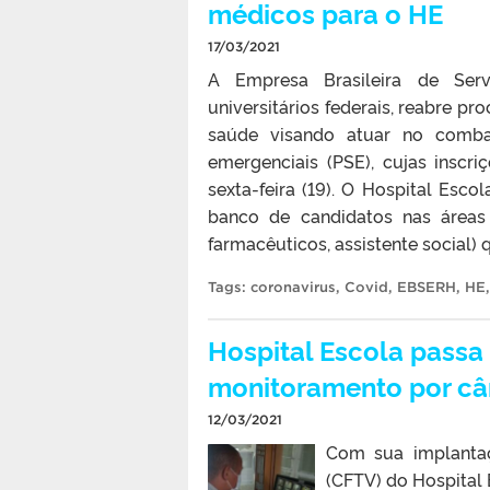
médicos para o HE
17/03/2021
A Empresa Brasileira de Servi
universitários federais, reabre pr
saúde visando atuar no comba
emergenciais (PSE), cujas inscr
sexta-feira (19). O Hospital Esco
banco de candidatos nas áreas 
farmacêuticos, assistente social)
Tags:
coronavirus
,
Covid
,
EBSERH
,
HE
Hospital Escola passa
monitoramento por c
12/03/2021
Com sua implantaç
(CFTV) do Hospital 