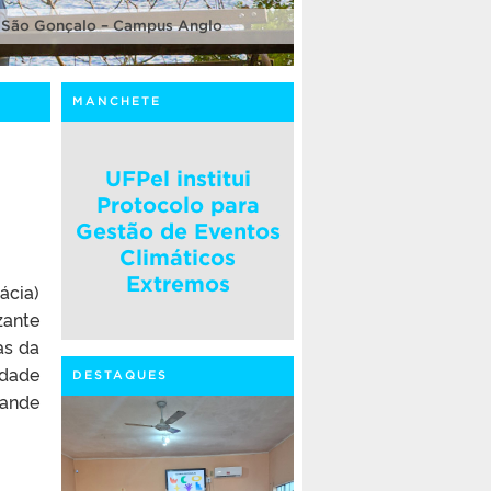
 São Gonçalo – Campus Anglo
MANCHETE
UFPel institui
Protocolo para
Gestão de Eventos
Climáticos
Extremos
ácia)
zante
as da
idade
DESTAQUES
rande