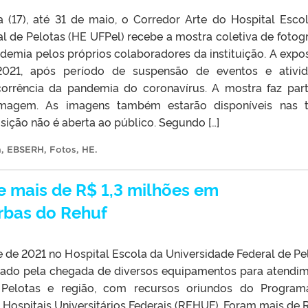
a (17), até 31 de maio, o Corredor Arte do Hospital Esco
l de Pelotas (HE UFPel) recebe a mostra coletiva de fotogr
ndemia pelos próprios colaboradores da instituição. A expo
2021, após período de suspensão de eventos e ativi
corrência da pandemia do coronavírus. A mostra faz par
agem. As imagens também estarão disponíveis nas t
osição não é aberta ao público. Segundo […]
a
,
EBSERH
,
Fotos
,
HE
.
te mais de R$ 1,3 milhões em
rbas do Rehuf
 de 2021 no Hospital Escola da Universidade Federal de Pe
cado pela chegada de diversos equipamentos para atendi
Pelotas e região, com recursos oriundos do Program
Hospitais Universitários Federais (REHUF). Foram mais de R