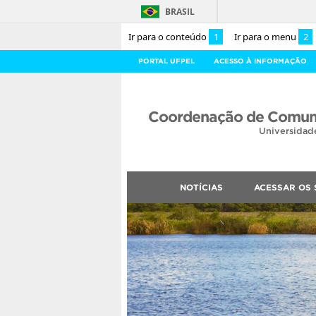
BRASIL
Ir para o conteúdo
1
Ir para o menu
2
PORTAL UFPEL
ACESSO À INFORMAÇÃO
Coordenação de Comuni
Universidad
NOTÍCIAS
ACESSAR OS 