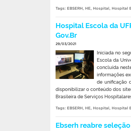
Tags:
EBSERH
,
HE
,
Hospital
,
Hospital 
Hospital Escola da UFP
Gov.Br
29/03/2021
Iniciada no se
Escola da Unive
concluída nest
informações exc
de unificação 
disponibilizar o conteúdo dos si
Brasileira de Serviços Hospitalare
Tags:
EBSERH
,
HE
,
Hospital
,
Hospital 
Ebserh reabre seleção