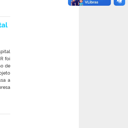
tal
pital
R foi
so de
ojeto
ssa a
presa