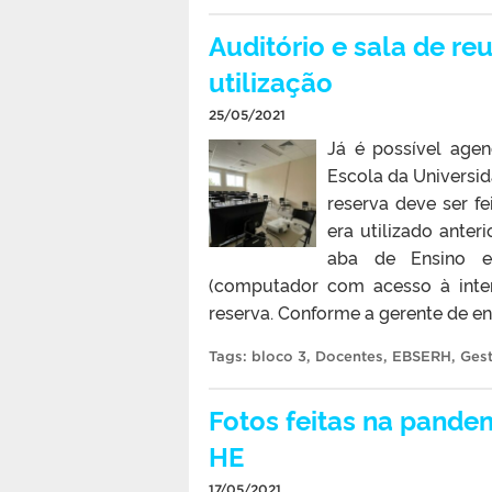
Auditório e sala de re
utilização
25/05/2021
Já é possível agen
Escola da Universid
reserva deve ser f
era utilizado anter
aba de Ensino e P
(computador com acesso à intern
reserva. Conforme a gerente de ens
Tags:
bloco 3
,
Docentes
,
EBSERH
,
Ges
Fotos feitas na pande
HE
17/05/2021