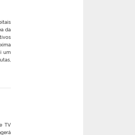
itais
ea da
tivos
óxima
ui um
utas,
de TV
ngerá