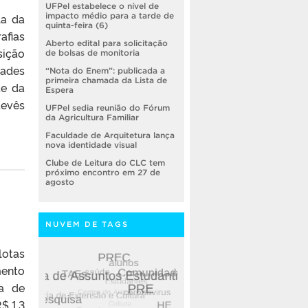
UFPel estabelece o nível de
la da
impacto médio para a tarde de
quinta-feira (6)
afias
Aberto edital para solicitação
sição
de bolsas de monitoria
dades
“Nota do Enem”: publicada a
primeira chamada da Lista de
te da
Espera
evês
UFPel sedia reunião do Fórum
da Agricultura Familiar
Faculdade de Arquitetura lança
nova identidade visual
Clube de Leitura do CLC tem
próximo encontro em 27 de
agosto
NUVEM DE TAGS
lotas
mento
a de
$ 1,3