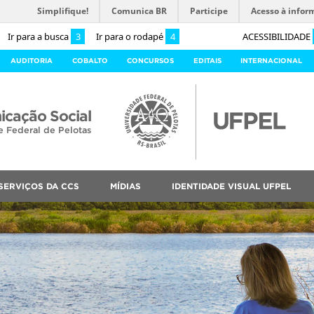
Simplifique!
Comunica BR
Participe
Acesso à infor
Ir para a busca
3
Ir para o rodapé
4
ACESSIBILIDADE
AUDITORIA
COBALTO
CONCURSOS
EDITAIS
INTERNACIONAL
cação Social
e Federal de Pelotas
SERVIÇOS DA CCS
MÍDIAS
IDENTIDADE VISUAL UFPEL