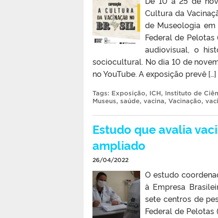
De 10 a 25 de nov
Cultura da Vacinaçã
de Museologia em 
Federal de Pelotas
audiovisual, o hi
sociocultural. No dia 10 de novem
no YouTube. A exposição prevê […]
Tags:
Exposição
,
ICH
,
Instituto de Ci
Museus
,
saúde
,
vacina
,
Vacinação
,
vac
Estudo que avalia vac
ampliado
26/04/2022
O estudo coordenad
à Empresa Brasilei
sete centros de pe
Federal de Pelotas 