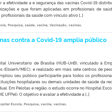
ar a efetividade a e segurança das vacinas Covid-19 distrib
izações e que foram aplicadas em profissionais de saú
s profissionais da saúde com vínculo ativo […]
cola
,
Pesquisa
,
saúde
,
vacina
,
Vacinação
,
vacinas
.
inas contra a Covid-19 amplia público
al Universitário de Brasília (HUB-UnB), vinculado à Em
res (Ebserh/MEC), e realizado em mais sete centros de pes
pliou seu público participante para todos os profissiona
tituições hospitalares ou demais unidades de saúde da re
ual. Em Pelotas e região, o estudo ocorre no Hospital Esco
 UFPel). O objetivo é avaliar a efetividade a […]
spital Escola
,
Pesquisa
,
vacina
,
vacinas
.