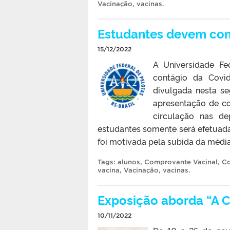
Vacinação
,
vacinas
.
Estudantes devem com
15/12/2022
A Universidade Fe
contágio da Covid
divulgada nesta s
apresentação de co
circulação nas de
estudantes somente será efetuad
foi motivada pela subida da média
Tags:
alunos
,
Comprovante Vacinal
,
Co
vacina
,
Vacinação
,
vacinas
.
Exposição aborda “A C
10/11/2022