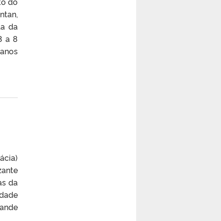
to do
ntan,
la da
3 a 8
 anos
ácia)
zante
as da
idade
rande