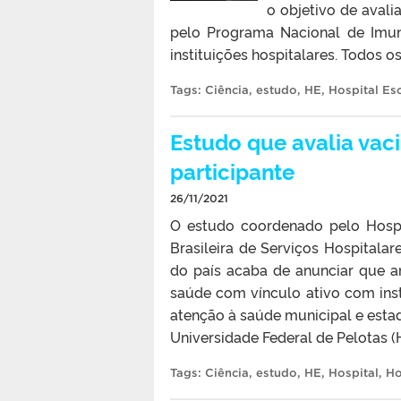
o objetivo de avali
pelo Programa Nacional de Imun
instituições hospitalares. Todos o
Tags:
Ciência
,
estudo
,
HE
,
Hospital Es
Estudo que avalia vac
participante
26/11/2021
O estudo coordenado pelo Hospit
Brasileira de Serviços Hospitala
do país acaba de anunciar que am
saúde com vínculo ativo com ins
atenção à saúde municipal e estad
Universidade Federal de Pelotas (HE
Tags:
Ciência
,
estudo
,
HE
,
Hospital
,
Ho