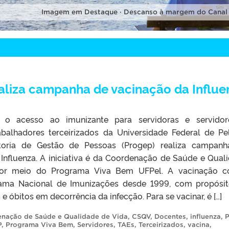
Imagem em Destaque · Descanso à margem do Canal
aliza campanha de vacinação da Influe
r o acesso ao imunizante para servidoras e servido
abalhadores terceirizados da Universidade Federal de Pe
itoria de Gestão de Pessoas (Progep) realiza campan
 Influenza. A iniciativa é da Coordenação de Saúde e Qual
por meio do Programa Viva Bem UFPel. A vacinação c
grama Nacional de Imunizações desde 1999, com propósi
e óbitos em decorrência da infecção. Para se vacinar, é […]
nação de Saúde e Qualidade de Vida
,
CSQV
,
Docentes
,
influenza
,
P
P
,
Programa Viva Bem
,
Servidores
,
TAEs
,
Terceirizados
,
vacina
,