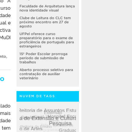
ão “A
Faculdade de Arquitetura lança
curso
nova identidade visual
idade
Clube de Leitura do CLC tem
ual e
próximo encontro em 27 de
agosto
ctiva
UFPel oferece curso
 MuDI
preparatório para o exame de
proficiência de português para
estrangeiros
15º Poder Escolar prorroga
nto
,
período de submissão de
trabalhos
Aberto processo seletivo para
contratação de auxiliar
to
veterinário
NUVEM DE TAGS
ulado
 mais
idade
a tem