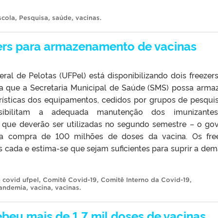
scola
,
Pesquisa
,
saúde
,
vacinas
.
ers para armazenamento de vacinas
ral de Pelotas (UFPel) está disponibilizando dois freezer
a que a Secretaria Municipal de Saúde (SMS) possa arma
erísticas dos equipamentos, cedidos por grupos de pesqui
ossibilitam a adequada manutenção dos imunizante
r, que deverão ser utilizadas no segundo semestre – o go
 a compra de 100 milhões de doses da vacina. Os fre
 cada e estima-se que sejam suficientes para suprir a de
 covid ufpel
,
Comitê Covid-19
,
Comitê Interno da Covid-19
,
andemia
,
vacina
,
vacinas
.
ebeu mais de 1,7 mil doses de vacinas