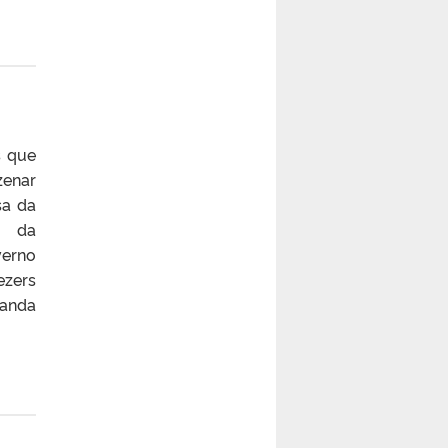
s que
zenar
sa da
s da
verno
ezers
manda