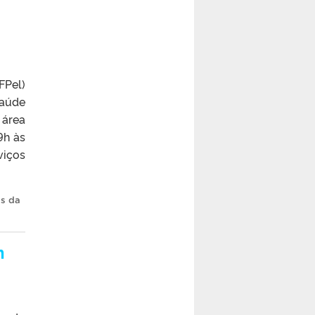
FPel)
saúde
 área
9h às
viços
is da
n