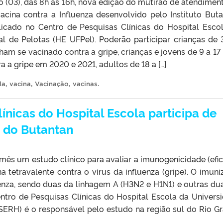
 (03), das 8h às 16h, nova edição do mutirão de atendimen
acina contra a Influenza desenvolvido pelo Instituto Buta
icado no Centro de Pesquisas Clínicas do Hospital Esco
al de Pelotas (HE UFPel). Poderão participar crianças de 
am se vacinado contra a gripe, crianças e jovens de 9 a 17
 a gripe em 2020 e 2021, adultos de 18 a […]
la
,
vacina
,
Vacinação
,
vacinas
.
ínicas do Hospital Escola participa de
 do Butantan
 mês um estudo clínico para avaliar a imunogenicidade (efic
tetravalente contra o vírus da influenza (gripe). O imuni
uenza, sendo duas da linhagem A (H3N2 e H1N1) e outras du
entro de Pesquisas Clínicas do Hospital Escola da Univers
SERH) é o responsável pelo estudo na região sul do Rio G