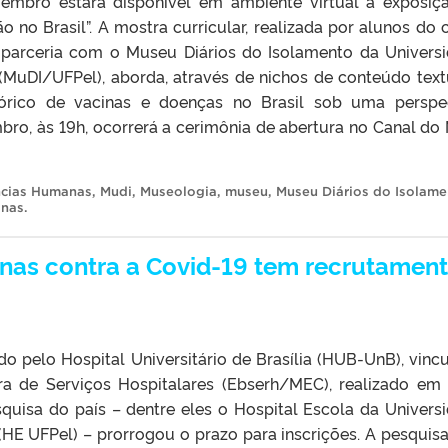
embro estará disponível em ambiente virtual a exposiç
o no Brasil”. A mostra curricular, realizada por alunos do 
parceria com o Museu Diários do Isolamento da Univers
 (MuDI/UFPel), aborda, através de nichos de conteúdo text
stórico de vacinas e doenças no Brasil sob uma perspe
bro, às 19h, ocorrerá a cerimônia de abertura no Canal do
ências Humanas
,
Mudi
,
Museologia
,
museu
,
Museu Diários do Isolame
inas
.
inas contra a Covid-19 tem recrutamen
o pelo Hospital Universitário de Brasília (HUB-UnB), vinc
ra de Serviços Hospitalares (Ebserh/MEC), realizado em
squisa do país – dentre eles o Hospital Escola da Univers
(HE UFPel) – prorrogou o prazo para inscrições. A pesquis