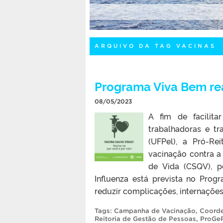
ARQUIVO DA TAG VACINAS
Programa Viva Bem re
08/05/2023
A fim de facilita
trabalhadoras e tr
(UFPel), a Pró-Re
vacinação contra a
de Vida (CSQV), 
Influenza está prevista no Pro
reduzir complicações, internações 
Tags:
Campanha de Vacinação
,
Coorde
Reitoria de Gestão de Pessoas
,
ProGe