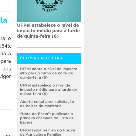
la
UFPel estabelece o nível de
impacto médio para a tarde
de quinta-feira (6)
tra o
.645,
ria a
ÚLTIMAS NOTÍCIAS
 para
a dos
UFPel adota o nível de impacto
alto para o turno da noite de
vigor
quinta-feira (6)
UFPel estabelece o nível de
impacto médio para a tarde de
quinta-feira (6)
Aberto edital para solicitação
de bolsas de monitoria
“Nota do Enem”: publicada a
primeira chamada da Lista de
Espera
UFPel sedia reunião do Fórum
da Agricultura Familiar