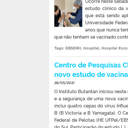
Ocorre neste sábado
estudo clínico da v
que está sendo apl
Universidade Feder
anos que nunca tenh
que não tenham se vacinado contra
Tags:
EBSERH
,
Hospital
,
Hospital Esco
Centro de Pesquisas Cl
novo estudo de vacina
26/05/2021
O Instituto Butantan iniciou neste
e a segurança de uma nova vacina 
inclui quatro cepas do vírus Infl
B (B Victoria e B Yamagata). O C
Federal de Pelotas (HE UFPel/EB
do Sul. Participarão do estudo […]