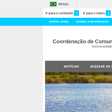
BRASIL
Ir para o conteúdo
1
Ir para o menu
2
PORTAL UFPEL
ACESSO À INFORMAÇÃO
Coordenação de Comuni
Universidad
NOTÍCIAS
ACESSAR OS 