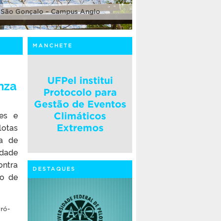
 São Gonçalo – Campus Anglo
MANCHETE
UFPel institui
nza
Protocolo para
Gestão de Eventos
res e
Climáticos
lotas
Extremos
ha de
idade
ontra
DESTAQUES
to de
ró-