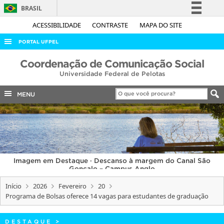
BRASIL
Simplifique!
ACESSIBILIDADE
CONTRASTE
MAPA DO SITE
Comunica BR
PORTAL UFPEL
Participe
ACESSO À INFORMAÇÃO
Coordenação de Comunicação Social
Acesso à informação
Universidade Federal de Pelotas
AUDITORIA
Legislação
COBALTO
MENU
Canais
CONCURSOS
EDITAIS
INTERNACIONAL
Imagem em Destaque · Descanso à margem do Canal São
OUVIDORIA
Gonçalo – Campus Anglo
PORTARIAS
Início
2026
Fevereiro
20
Programa de Bolsas oferece 14 vagas para estudantes de graduação
TELEFONES
DESTAQUE
>