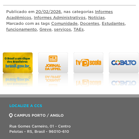
Publicado
em
20/02/2026
, nas categorias
Informes
Acadêmicos
,
Informes Administrativos
,
Notícias
.
Marcado com as tags
Comunidade
,
Docentes
,
Estudantes
,
funcionamento
,
Greve
,
serviços
,
TAEs
.
LOCALIZE A CCS
CAMPUS PORTO / ANGLO
Rua Gomes Carneiro, 01 - Centro
Pelotas - RS, Brasil - 96010-610