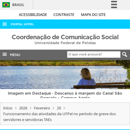
BRASIL
Simplifique!
ACESSIBILIDADE
CONTRASTE
MAPA DO SITE
Comunica BR
PORTAL UFPEL
Participe
ACESSO À INFORMAÇÃO
Coordenação de Comunicação Social
Acesso à informação
Universidade Federal de Pelotas
AUDITORIA
Legislação
COBALTO
MENU
Canais
CONCURSOS
EDITAIS
INTERNACIONAL
Imagem em Destaque · Descanso à margem do Canal São
OUVIDORIA
Gonçalo – Campus Anglo
PORTARIAS
Início
2026
Fevereiro
20
Funcionamento das atividades da UFPel no período de greve dos
TELEFONES
servidores e servidoras TAEs