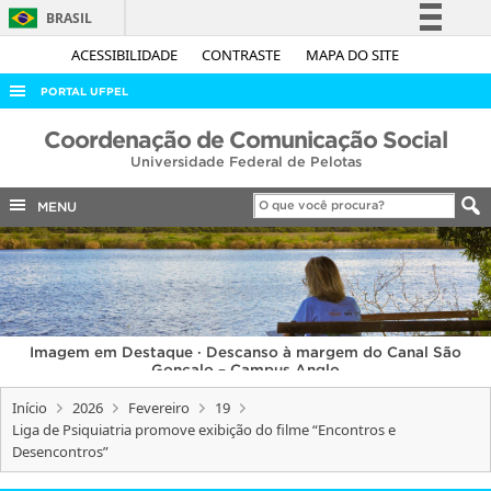
BRASIL
Simplifique!
ACESSIBILIDADE
CONTRASTE
MAPA DO SITE
Comunica BR
PORTAL UFPEL
Participe
ACESSO À INFORMAÇÃO
Coordenação de Comunicação Social
Acesso à informação
Universidade Federal de Pelotas
AUDITORIA
Legislação
COBALTO
MENU
Canais
CONCURSOS
EDITAIS
INTERNACIONAL
Imagem em Destaque · Descanso à margem do Canal São
OUVIDORIA
Gonçalo – Campus Anglo
PORTARIAS
Início
2026
Fevereiro
19
Liga de Psiquiatria promove exibição do filme “Encontros e
TELEFONES
Desencontros”