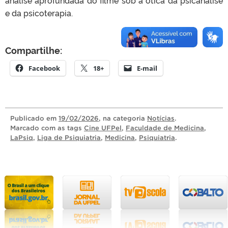
e da psicoterapia.
Compartilhe:
Facebook
18+
E-mail
Publicado
em
19/02/2026
, na categoria
Notícias
.
Marcado com as tags
Cine UFPel
,
Faculdade de Medicina
,
LaPsiq
,
Liga de Psiquiatria
,
Medicina
,
Psiquiatria
.