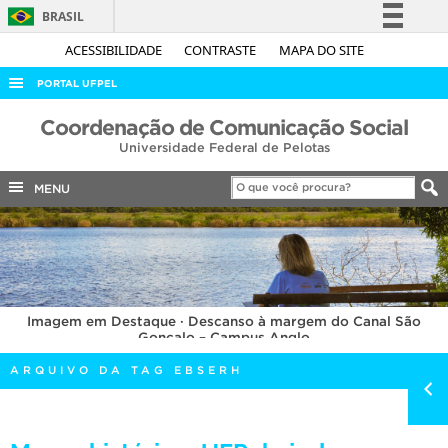
BRASIL
Simplifique!
ACESSIBILIDADE
CONTRASTE
MAPA DO SITE
Comunica BR
PORTAL UFPEL
Participe
ACESSO À INFORMAÇÃO
Coordenação de Comunicação Social
Acesso à informação
Universidade Federal de Pelotas
AUDITORIA
Legislação
COBALTO
MENU
Canais
CONCURSOS
EDITAIS
INTERNACIONAL
Imagem em Destaque · Descanso à margem do Canal São
OUVIDORIA
Gonçalo – Campus Anglo
PORTARIAS
ARQUIVO DA TAG EBSERH
TELEFONES