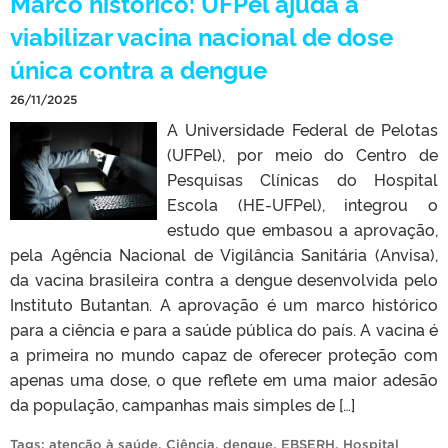
Marco histórico: UFPel ajuda a
viabilizar vacina nacional de dose
única contra a dengue
26/11/2025
A Universidade Federal de Pelotas
(UFPel), por meio do Centro de
Pesquisas Clínicas do Hospital
Escola (HE-UFPel), integrou o
estudo que embasou a aprovação,
pela Agência Nacional de Vigilância Sanitária (Anvisa),
da vacina brasileira contra a dengue desenvolvida pelo
Instituto Butantan. A aprovação é um marco histórico
para a ciência e para a saúde pública do país. A vacina é
a primeira no mundo capaz de oferecer proteção com
apenas uma dose, o que reflete em uma maior adesão
da população, campanhas mais simples de […]
Tags:
atenção à saúde
,
Ciência
,
dengue
,
EBSERH
,
Hospital