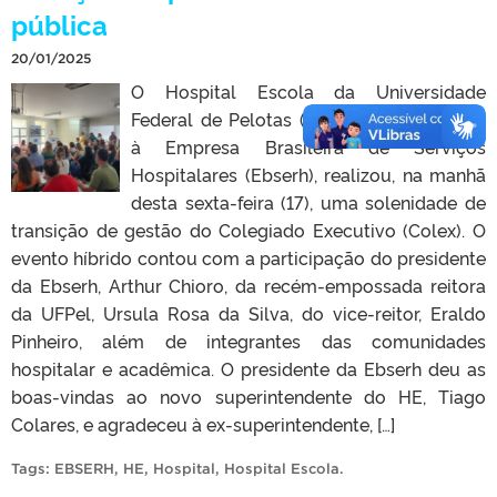
pública
20/01/2025
O Hospital Escola da Universidade
Federal de Pelotas (HE-UFPel), vinculado
à Empresa Brasileira de Serviços
Hospitalares (Ebserh), realizou, na manhã
desta sexta-feira (17), uma solenidade de
transição de gestão do Colegiado Executivo (Colex). O
evento híbrido contou com a participação do presidente
da Ebserh, Arthur Chioro, da recém-empossada reitora
da UFPel, Ursula Rosa da Silva, do vice-reitor, Eraldo
Pinheiro, além de integrantes das comunidades
hospitalar e acadêmica. O presidente da Ebserh deu as
boas-vindas ao novo superintendente do HE, Tiago
Colares, e agradeceu à ex-superintendente, […]
Tags:
EBSERH
,
HE
,
Hospital
,
Hospital Escola
.