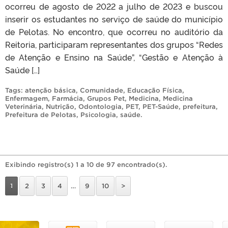
ocorreu de agosto de 2022 a julho de 2023 e buscou
inserir os estudantes no serviço de saúde do município
de Pelotas. No encontro, que ocorreu no auditório da
Reitoria, participaram representantes dos grupos “Redes
de Atenção e Ensino na Saúde”, “Gestão e Atenção à
Saúde […]
Tags:
atenção básica
,
Comunidade
,
Educação Física
,
Enfermagem
,
Farmácia
,
Grupos Pet
,
Medicina
,
Medicina
Veterinária
,
Nutrição
,
Odontologia
,
PET
,
PET-Saúde
,
prefeitura
,
Prefeitura de Pelotas
,
Psicologia
,
saúde
.
Exibindo registro(s) 1 a 10 de 97 encontrado(s).
1
2
3
4
…
9
10
>