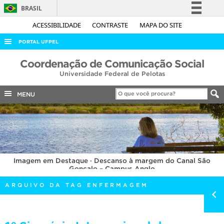
BRASIL
Simplifique!
ACESSIBILIDADE
CONTRASTE
MAPA DO SITE
Comunica BR
PORTAL UFPEL
Participe
ACESSO À INFORMAÇÃO
Coordenação de Comunicação Social
Acesso à informação
Universidade Federal de Pelotas
AUDITORIA
Legislação
COBALTO
MENU
Canais
CONCURSOS
EDITAIS
INTERNACIONAL
Imagem em Destaque · Descanso à margem do Canal São
OUVIDORIA
Gonçalo – Campus Anglo
PORTARIAS
ARQUIVO DA TAG ENFERMAGEM
TELEFONES