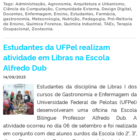
Tags:
Administração
,
Agronomia
,
Arquitetura e Urbanismo
,
Ciência da Computação
,
Comunidade Externa
,
Design Digital
,
Docentes
,
Enfermagem
,
Ensino
,
Estudantes
,
Farmácia
,
gastronomia
,
Meteorologia
,
Nutrição
,
Pedagogia
,
Pró-Reitoria
de Ensino
,
Química Forense
,
Química Industrial
,
TAEs
,
Terapia
Ocupacional
,
Zootecnia
.
Estudantes da UFPel realizam
atividade em Libras na Escola
Alfredo Dub
14/09/2023
Estudantes da disciplina de Libras I dos
cursos de Gastronomia e Enfermagem da
Universidade Federal de Pelotas (UFPel)
desenvolveram uma oficina na Escola
Bilíngue Professor Alfredo Dub. A
atividade ocorreu no dia 06 de setembro e foi realizada
em conjunto com dez alunos surdos da Escola (do 2°, 3°,