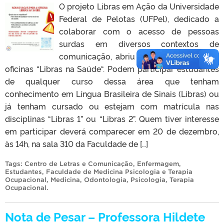
O projeto Libras em Ação da Universidade
Federal de Pelotas (UFPel), dedicado a
colaborar com o acesso de pessoas
surdas em diversos contextos de
comunicação, abriu novas vagas para as
oficinas “Libras na Saúde“. Podem participar estudantes
de qualquer curso dessa área que tenham
conhecimento em Língua Brasileira de Sinais (Libras) ou
já tenham cursado ou estejam com matrícula nas
disciplinas “Libras 1” ou “Libras 2”. Quem tiver interesse
em participar deverá comparecer em 20 de dezembro,
às 14h, na sala 310 da Faculdade de […]
Tags:
Centro de Letras e Comunicação
,
Enfermagem
,
Estudantes
,
Faculdade de Medicina Psicologia e Terapia
Ocupacional
,
Medicina
,
Odontologia
,
Psicologia
,
Terapia
Ocupacional
.
Nota de Pesar – Professora Hildete