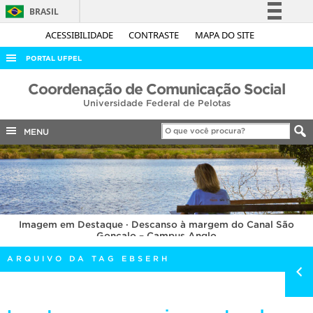
BRASIL
Simplifique!
ACESSIBILIDADE
CONTRASTE
MAPA DO SITE
Comunica BR
PORTAL UFPEL
Participe
ACESSO À INFORMAÇÃO
Coordenação de Comunicação Social
Acesso à informação
Universidade Federal de Pelotas
AUDITORIA
Legislação
COBALTO
MENU
Canais
CONCURSOS
EDITAIS
INTERNACIONAL
Imagem em Destaque · Descanso à margem do Canal São
OUVIDORIA
Gonçalo – Campus Anglo
PORTARIAS
ARQUIVO DA TAG EBSERH
TELEFONES