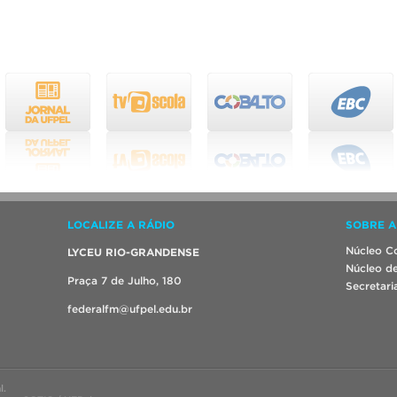
LOCALIZE A RÁDIO
SOBRE A
Núcleo Co
LYCEU RIO-GRANDENSE
Núcleo de
Praça 7 de Julho, 180
Secretari
federalfm@ufpel.edu.br
l.