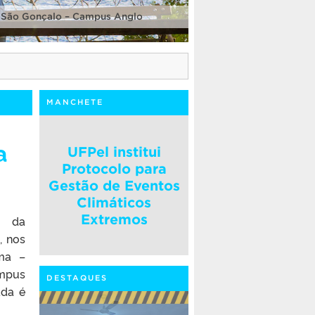
 São Gonçalo – Campus Anglo
MANCHETE
a
UFPel institui
Protocolo para
Gestão de Eventos
Climáticos
Extremos
o da
, nos
ma –
ampus
DESTAQUES
ada é