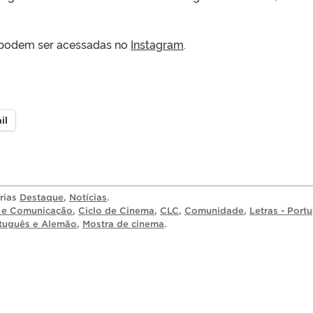
 podem ser acessadas no
Instagram
.
il
orias
Destaque
,
Notícias
.
s e Comunicação
,
Ciclo de Cinema
,
CLC
,
Comunidade
,
Letras - Port
rtuguês e Alemão
,
Mostra de cinema
.