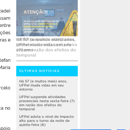
zade)
essam
entre
ações
ras e
UFPel suspende atividades
presenciais nesta sexta-feira
(7) em razão dos efeitos do
temporal
tefan
Maria
ÚLTIMAS NOTÍCIAS
Há 57 (e muitos mais) anos,
UFPel muda vidas em seu
rcelo
entorno
UFPel suspende atividades
presenciais nesta sexta-feira (7)
em razão dos efeitos do
ca no
temporal
UFPel adota o nível de impacto
alto para o turno da noite de
quinta-feira (6)
apoio