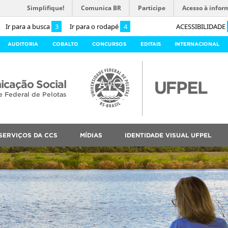
Simplifique!
Comunica BR
Participe
Acesso à infor
Ir para a busca
3
Ir para o rodapé
4
ACESSIBILIDADE
AUDITORIA
COBALTO
CONCURSOS
EDITAIS
INTERNACIONAL
cação Social
e Federal de Pelotas
SERVIÇOS DA CCS
MÍDIAS
IDENTIDADE VISUAL UFPEL