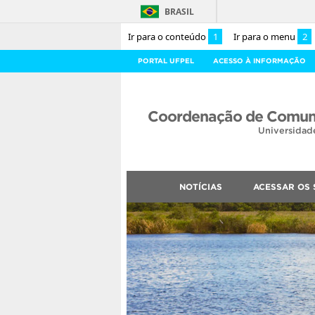
BRASIL
Ir para o conteúdo
1
Ir para o menu
2
PORTAL UFPEL
ACESSO À INFORMAÇÃO
Coordenação de Comuni
Universidad
NOTÍCIAS
ACESSAR OS 