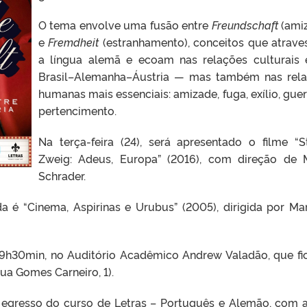
O tema envolve uma fusão entre
Freundschaft
(ami
e
Fremdheit
(estranhamento), conceitos que atrav
a língua alemã e ecoam nas relações culturais 
Brasil–Alemanha–Áustria — mas também nas rel
humanas mais essenciais: amizade, fuga, exílio, guer
pertencimento.
Na terça-feira (24), será apresentado o filme “S
Zweig: Adeus, Europa” (2016), com direção de 
Schrader.
da é “Cinema, Aspirinas e Urubus” (2005), dirigida por Ma
9h30min, no Auditório Acadêmico Andrew Valadão, que fi
a Gomes Carneiro, 1).
 egresso do curso de Letras – Português e Alemão, com 