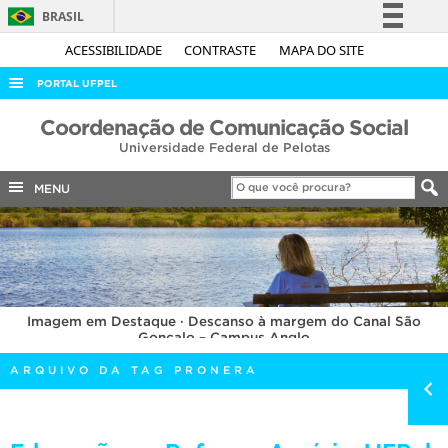
BRASIL
Simplifique!
ACESSIBILIDADE
CONTRASTE
MAPA DO SITE
Comunica BR
PORTAL UFPEL
Participe
ACESSO À INFORMAÇÃO
Coordenação de Comunicação Social
Acesso à informação
Universidade Federal de Pelotas
AUDITORIA
Legislação
COBALTO
MENU
Canais
CONCURSOS
EDITAIS
INTERNACIONAL
Imagem em Destaque · Descanso à margem do Canal São
OUVIDORIA
Gonçalo – Campus Anglo
PORTARIAS
ARQUIVO DA TAG PRONERA
TELEFONES