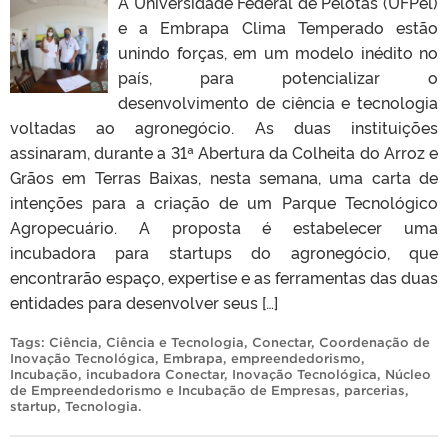
A Universidade Federal de Pelotas (UFPel)
e a Embrapa Clima Temperado estão
unindo forças, em um modelo inédito no
país, para potencializar o
desenvolvimento de ciência e tecnologia
voltadas ao agronegócio. As duas instituições
assinaram, durante a 31ª Abertura da Colheita do Arroz e
Grãos em Terras Baixas, nesta semana, uma carta de
intenções para a criação de um Parque Tecnológico
Agropecuário. A proposta é estabelecer uma
incubadora para startups do agronegócio, que
encontrarão espaço, expertise e as ferramentas das duas
entidades para desenvolver seus […]
Tags:
Ciência
,
Ciência e Tecnologia
,
Conectar
,
Coordenação de
Inovação Tecnológica
,
Embrapa
,
empreendedorismo
,
Incubação
,
incubadora Conectar
,
Inovação Tecnológica
,
Núcleo
de Empreendedorismo e Incubação de Empresas
,
parcerias
,
startup
,
Tecnologia
.