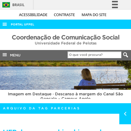
BRASIL
Simplifique!
ACESSIBILIDADE
CONTRASTE
MAPA DO SITE
Comunica BR
PORTAL UFPEL
Participe
ACESSO À INFORMAÇÃO
Coordenação de Comunicação Social
Acesso à informação
Universidade Federal de Pelotas
AUDITORIA
Legislação
COBALTO
MENU
Canais
CONCURSOS
EDITAIS
INTERNACIONAL
Imagem em Destaque · Descanso à margem do Canal São
OUVIDORIA
Gonçalo – Campus Anglo
PORTARIAS
ARQUIVO DA TAG PARCERIAS
TELEFONES