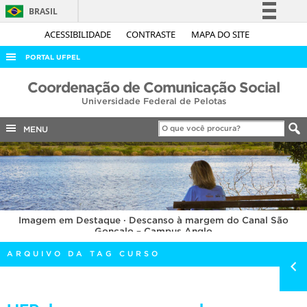
BRASIL
Simplifique!
ACESSIBILIDADE
CONTRASTE
MAPA DO SITE
Comunica BR
PORTAL UFPEL
Participe
ACESSO À INFORMAÇÃO
Coordenação de Comunicação Social
Acesso à informação
Universidade Federal de Pelotas
AUDITORIA
Legislação
COBALTO
MENU
Canais
CONCURSOS
EDITAIS
INTERNACIONAL
Imagem em Destaque · Descanso à margem do Canal São
OUVIDORIA
Gonçalo – Campus Anglo
PORTARIAS
ARQUIVO DA TAG CURSO
TELEFONES