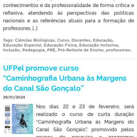
conhecimentos e da professoralidade de forma crítica e
reflexiva, atendendo às perspectivas das políticas
nacionais e as referências atuais para a formação de
professores. […]
Tags:
Ciências Biológicas
,
Curso
,
Docentes
,
Educação
,
Educação Especial
,
Educação Física
,
Educação Inclusiva
,
Inclusão
,
Pedagogia
,
PRE
,
Pró-Reitoria de Ensino
,
professores
.
UFPel promove curso
“Caminhografia Urbana às Margens
do Canal São Gonçalo”
29/01/2024
Nos dias 22 e 23 de fevereiro, será
realizado o curso de curta duração
“Caminhografia Urbana às Margens do
Canal São Gonçalo”, promovido pelos
grupos de pesquisa e programas