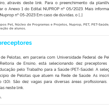
iro, através deste link. Para o preenchimento da planil
lizar o Anexo 1 do Edital NUPROP nº 05/2023. Mais inform
l Nuprop nº 05-2023 Em caso de dúvidas, o […]
upos Pet
,
Núcleo de Programas e Projetos
,
Nuprop
,
PET
,
PET-Saúde
leção de alunos
.
preceptores
 de Pelotas, em parceria com Universidade Federal de Pe
-Reitoria de Ensino, está selecionando dez preceptores
ducação pelo Trabalho para a Saúde (PET-Saúde). A sele
icípio de Pelotas que atuem na Rede de Saúde. As inscr
(10). São dez vagas para diversas áreas profissionais.
s neste link.
s
.