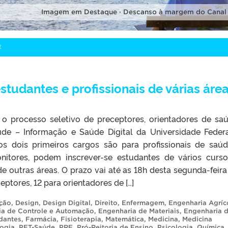
Imagem em Destaque · Descanso à margem do Canal
E
tudantes e profissionais de várias áre
a o processo seletivo de preceptores, orientadores de sa
e – Informação e Saúde Digital da Universidade Feder
os dois primeiros cargos são para profissionais de saú
nitores, podem inscrever-se estudantes de vários curs
 outras áreas. O prazo vai até as 18h desta segunda-feira 
ptores, 12 para orientadores de […]
ção
,
Design
,
Design Digital
,
Direito
,
Enfermagem
,
Engenharia Agríc
ia de Controle e Automação
,
Engenharia de Materiais
,
Engenharia 
dantes
,
Farmácia
,
Fisioterapia
,
Matemática
,
Medicina
,
Medicina
ogia
,
PET-Saúde
,
PRE
,
Pró-Reitoria de Ensino
,
Psicologia
,
Química
,