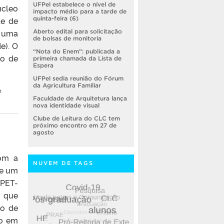
UFPel estabelece o nível de
úcleo
impacto médio para a tarde de
de de
quinta-feira (6)
r uma
Aberto edital para solicitação
de bolsas de monitoria
e). O
“Nota do Enem”: publicada a
so de
primeira chamada da Lista de
Espera
UFPel sedia reunião do Fórum
da Agricultura Familiar
e
Faculdade de Arquitetura lança
nova identidade visual
Clube de Leitura do CLC tem
próximo encontro em 27 de
agosto
com a
NUVEM DE TAGS
de um
PET-
, que
co de
do em