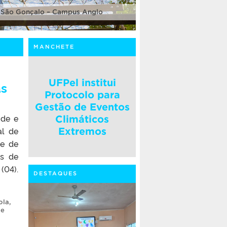
 São Gonçalo – Campus Anglo
MANCHETE
UFPel institui
as
Protocolo para
Gestão de Eventos
úde e
Climáticos
al de
Extremos
de de
os de
(04).
DESTAQUES
ola
,
de