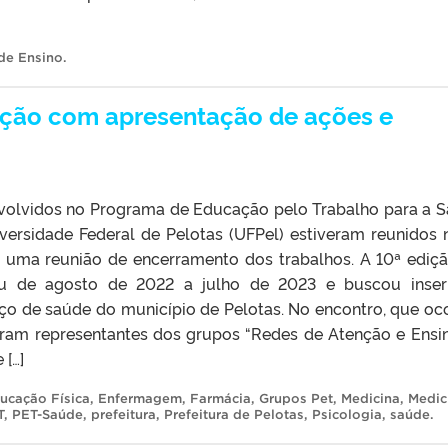
 de Ensino
.
ição com apresentação de ações e
volvidos no Programa de Educação pelo Trabalho para a 
versidade Federal de Pelotas (UFPel) estiveram reunidos 
ara uma reunião de encerramento dos trabalhos. A 10ª ediç
u de agosto de 2022 a julho de 2023 e buscou inser
iço de saúde do município de Pelotas. No encontro, que oc
iparam representantes dos grupos “Redes de Atenção e Ensi
 […]
ucação Física
,
Enfermagem
,
Farmácia
,
Grupos Pet
,
Medicina
,
Medic
T
,
PET-Saúde
,
prefeitura
,
Prefeitura de Pelotas
,
Psicologia
,
saúde
.