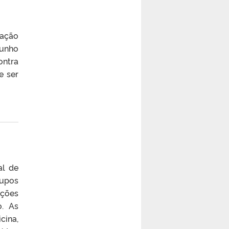
cação
junho
ontra
e ser
al de
rupos
ições
o. As
cina,