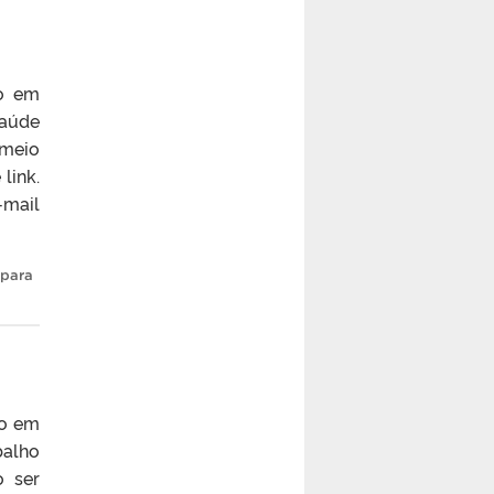
ão em
Saúde
 meio
link.
-mail
 para
ão em
balho
o ser