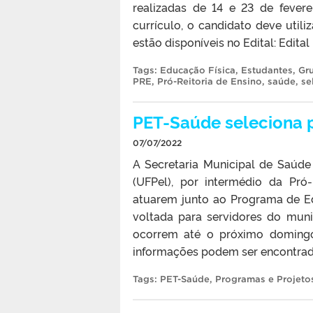
realizadas de 14 e 23 de fevere
currículo, o candidato deve uti
estão disponíveis no Edital: Edita
Tags:
Educação Física
,
Estudantes
,
Gr
PRE
,
Pró-Reitoria de Ensino
,
saúde
,
se
PET-Saúde seleciona 
07/07/2022
A Secretaria Municipal de Saúde
(UFPel), por intermédio da Pró
atuarem junto ao Programa de E
voltada para servidores do mun
ocorrem até o próximo domingo 
informações podem ser encontrada
Tags:
PET-Saúde
,
Programas e Projeto