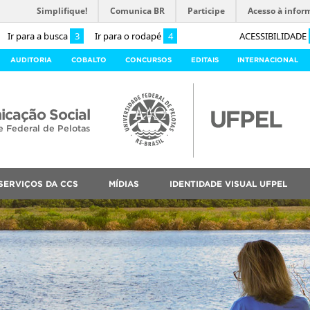
Simplifique!
Comunica BR
Participe
Acesso à infor
Ir para a busca
3
Ir para o rodapé
4
ACESSIBILIDADE
AUDITORIA
COBALTO
CONCURSOS
EDITAIS
INTERNACIONAL
cação Social
e Federal de Pelotas
SERVIÇOS DA CCS
MÍDIAS
IDENTIDADE VISUAL UFPEL