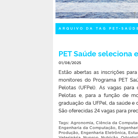
ARQUIVO DA TAG PET-SAÚD
PET Saúde seleciona es
01/08/2025
Estão abertas as inscrições par
monitores do Programa PET Saúd
Pelotas (UFPel). As vagas para 
Pelotas e, para a função de mo
graduação da UFPel, da saúde e de
São oferecidas 24 vagas para prece
Tags:
Agronomia
,
Ciência da Computa
Engenharia da Computação
,
Engenhar
Produção
,
Engenharia Eletrônica
,
Estu
Veterinária
,
Nuprop
,
Nutrição
,
Odontol