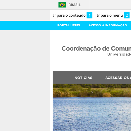
BRASIL
Ir para o conteúdo
1
Ir para o menu
2
PORTAL UFPEL
ACESSO À INFORMAÇÃO
Coordenação de Comuni
Universidad
NOTÍCIAS
ACESSAR OS 