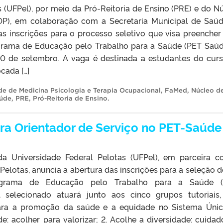
 (UFPel), por meio da Pró-Reitoria de Ensino (PRE) e do N
P), em colaboração com a Secretaria Municipal de Saú
as inscrições para o processo seletivo que visa preenche
grama de Educação pelo Trabalho para a Saúde (PET Saúd
 10 de setembro. A vaga é destinada a estudantes do cur
cada […]
e de Medicina Psicologia e Terapia Ocupacional
,
FaMed
,
Núcleo d
úde
,
PRE
,
Pró-Reitoria de Ensino
.
ra Orientador de Serviço no PET-Saúde
da Universidade Federal Pelotas (UFPel), em parceira 
Pelotas, anuncia a abertura das inscrições para a seleção 
ograma de Educação pelo Trabalho para a Saúde (
l selecionado atuará junto aos cinco grupos tutoriais
ra a promoção da saúde e a equidade no Sistema Úni
e: acolher para valorizar; 2. Acolhe a diversidade: cuida