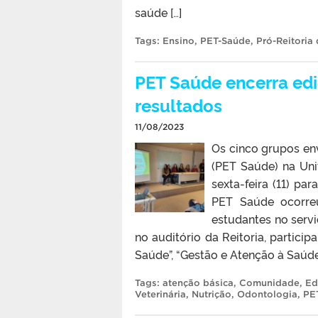
saúde […]
Tags:
Ensino
,
PET-Saúde
,
Pró-Reitoria
PET Saúde encerra ed
resultados
11/08/2023
Os cinco grupos en
(PET Saúde) na Uni
sexta-feira (11) p
PET Saúde ocorre
estudantes no serv
no auditório da Reitoria, partic
Saúde”, “Gestão e Atenção à Saúde
Tags:
atenção básica
,
Comunidade
,
Ed
Veterinária
,
Nutrição
,
Odontologia
,
PE