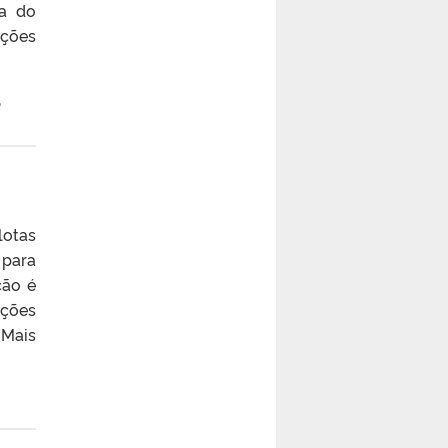
ha do
ações
,
lotas
 para
ção é
ições
 Mais