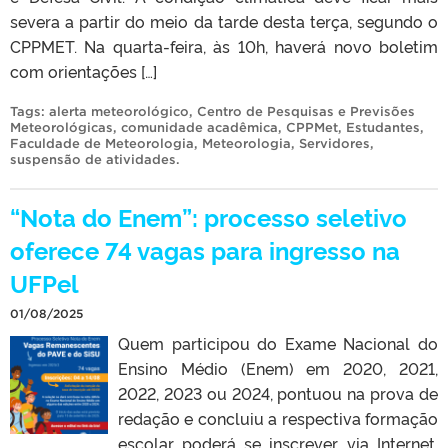
severa a partir do meio da tarde desta terça, segundo o
CPPMET. Na quarta-feira, às 10h, haverá novo boletim
com orientações […]
Tags:
alerta meteorológico
,
Centro de Pesquisas e Previsões
Meteorológicas
,
comunidade acadêmica
,
CPPMet
,
Estudantes
,
Faculdade de Meteorologia
,
Meteorologia
,
Servidores
,
suspensão de atividades
.
“Nota do Enem”: processo seletivo
oferece 74 vagas para ingresso na
UFPel
01/08/2025
Quem participou do Exame Nacional do
Ensino Médio (Enem) em 2020, 2021,
2022, 2023 ou 2024, pontuou na prova de
redação e concluiu a respectiva formação
escolar poderá se inscrever, via Internet,