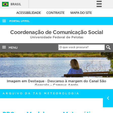
BRASIL
Simplifique!
ACESSIBILIDADE
CONTRASTE
MAPA DO SITE
Comunica BR
PORTAL UFPEL
Participe
ACESSO À INFORMAÇÃO
Coordenação de Comunicação Social
Acesso à informação
Universidade Federal de Pelotas
AUDITORIA
Legislação
COBALTO
MENU
Canais
CONCURSOS
EDITAIS
INTERNACIONAL
Imagem em Destaque · Descanso à margem do Canal São
OUVIDORIA
Gonçalo – Campus Anglo
PORTARIAS
ARQUIVO DA TAG METEOROLOGIA
TELEFONES