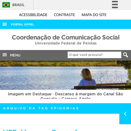
BRASIL
Simplifique!
ACESSIBILIDADE
CONTRASTE
MAPA DO SITE
Comunica BR
PORTAL UFPEL
Participe
ACESSO À INFORMAÇÃO
Coordenação de Comunicação Social
Acesso à informação
Universidade Federal de Pelotas
AUDITORIA
Legislação
COBALTO
MENU
Canais
CONCURSOS
EDITAIS
INTERNACIONAL
Imagem em Destaque · Descanso à margem do Canal São
OUVIDORIA
Gonçalo – Campus Anglo
PORTARIAS
ARQUIVO DA TAG EPIDEMIAS
TELEFONES