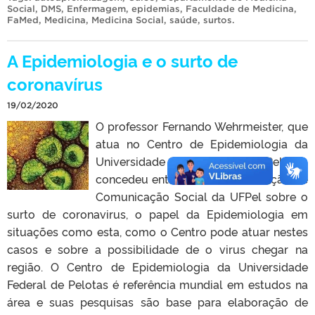
Social
,
DMS
,
Enfermagem
,
epidemias
,
Faculdade de Medicina
,
FaMed
,
Medicina
,
Medicina Social
,
saúde
,
surtos
.
A Epidemiologia e o surto de
coronavírus
19/02/2020
O professor Fernando Wehrmeister, que
atua no Centro de Epidemiologia da
Universidade Federal de Pelotas,
concedeu entrevista à Coordenação de
Comunicação Social da UFPel sobre o
surto de coronavirus, o papel da Epidemiologia em
situações como esta, como o Centro pode atuar nestes
casos e sobre a possibilidade de o virus chegar na
região. O Centro de Epidemiologia da Universidade
Federal de Pelotas é referência mundial em estudos na
área e suas pesquisas são base para elaboração de