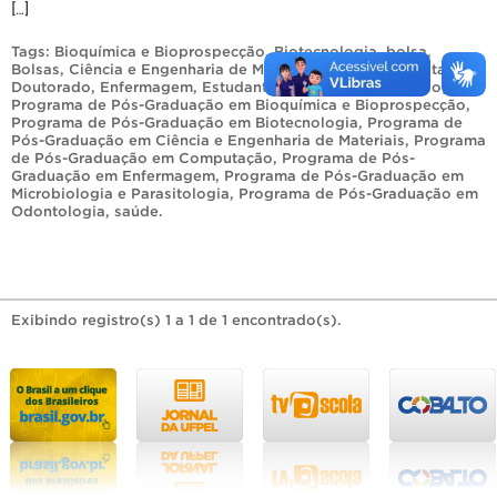
[…]
Tags:
Bioquímica e Bioprospecção
,
Biotecnologia
,
bolsa
,
Bolsas
,
Ciência e Engenharia de Materiais
,
CNPq
,
Computação
,
Doutorado
,
Enfermagem
,
Estudantes
,
Mestrado
,
Odontologia
,
Programa de Pós-Graduação em Bioquímica e Bioprospecção
,
Programa de Pós-Graduação em Biotecnologia
,
Programa de
Pós-Graduação em Ciência e Engenharia de Materiais
,
Programa
de Pós-Graduação em Computação
,
Programa de Pós-
Graduação em Enfermagem
,
Programa de Pós-Graduação em
Microbiologia e Parasitologia
,
Programa de Pós-Graduação em
Odontologia
,
saúde
.
Exibindo registro(s) 1 a 1 de 1 encontrado(s).