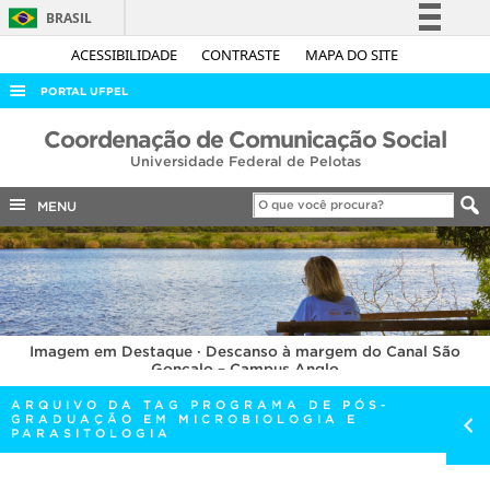
BRASIL
Simplifique!
ACESSIBILIDADE
CONTRASTE
MAPA DO SITE
Comunica BR
PORTAL UFPEL
Participe
ACESSO À INFORMAÇÃO
Coordenação de Comunicação Social
Acesso à informação
Universidade Federal de Pelotas
AUDITORIA
Legislação
COBALTO
MENU
Canais
CONCURSOS
EDITAIS
INTERNACIONAL
Imagem em Destaque · Descanso à margem do Canal São
OUVIDORIA
Gonçalo – Campus Anglo
PORTARIAS
ARQUIVO DA TAG PROGRAMA DE PÓS-
GRADUAÇÃO EM MICROBIOLOGIA E
TELEFONES
PARASITOLOGIA