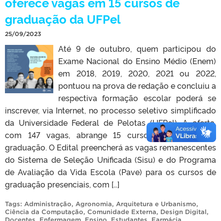
oferece vagas em 15 cursos de
graduação da UFPel
25/09/2023
Até 9 de outubro, quem participou do
Exame Nacional do Ensino Médio (Enem)
em 2018, 2019, 2020, 2021 ou 2022,
pontuou na prova de redação e concluiu a
respectiva formação escolar poderá se
inscrever, via Internet, no processo seletivo simplificado
da Universidade Federal de Pelotas (UFPel). A oferta,
com 147 vagas, abrange 15 cursos presenciais de
graduação. O Edital preencherá as vagas remanescentes
do Sistema de Seleção Unificada (Sisu) e do Programa
de Avaliação da Vida Escola (Pave) para os cursos de
graduação presenciais, com […]
Tags:
Administração
,
Agronomia
,
Arquitetura e Urbanismo
,
Ciência da Computação
,
Comunidade Externa
,
Design Digital
,
Docentes
,
Enfermagem
,
Ensino
,
Estudantes
,
Farmácia
,