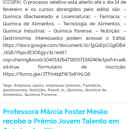
(CCQFA). O processo seletivo está aberto até o dia 14 de
fevereiro e os cursos abrangidos pelo edital são: –
Química (Bacharelado e Licenciatura); – Farmácia; –
Química de Alimentos; – Tecnologia de Alimentos; –
Química Industrial; – Química Forense; – Nutrição; –
Gastronomia. Interessados podem acessar o Edital:
https://docs.google.com/document/d/1jjGsEpCGgIDB4
J1G8JYbpv2E1O6gyv3z/edit?
usp=sharing&ouid=104014264718107134246&rtpof=true&
sd=true Formulário de inscrição:
https://forms.gle/2TFmKqtfW3x8YnLQ6
Tags:
Empresa Júnior
,
empresas júniores
,
Farmácia
,
gastronomia
,
Nutrição
,
Peach Jr.
,
Química
,
Química de
Alimentos
,
Química Forense
.
Professora Márcia Foster Mesko
recebe o Prêmio Jovem Talento em