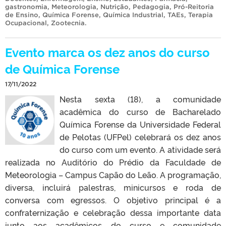
gastronomia
,
Meteorologia
,
Nutrição
,
Pedagogia
,
Pró-Reitoria
de Ensino
,
Química Forense
,
Química Industrial
,
TAEs
,
Terapia
Ocupacional
,
Zootecnia
.
Evento marca os dez anos do curso
de Química Forense
17/11/2022
Nesta sexta (18), a comunidade
acadêmica do curso de Bacharelado
Química Forense da Universidade Federal
de Pelotas (UFPel) celebrará os dez anos
do curso com um evento. A atividade será
realizada no Auditório do Prédio da Faculdade de
Meteorologia – Campus Capão do Leão. A programação,
diversa, incluirá palestras, minicursos e roda de
conversa com egressos. O objetivo principal é a
confraternização e celebração dessa importante data
junto aos acadêmicos do curso e comunidade