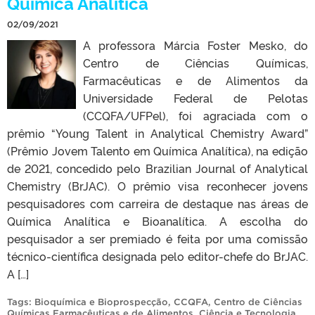
Química Analítica
02/09/2021
A professora Márcia Foster Mesko, do
Centro de Ciências Químicas,
Farmacêuticas e de Alimentos da
Universidade Federal de Pelotas
(CCQFA/UFPel), foi agraciada com o
prêmio “Young Talent in Analytical Chemistry Award”
(Prêmio Jovem Talento em Química Analítica), na edição
de 2021, concedido pelo Brazilian Journal of Analytical
Chemistry (BrJAC). O prêmio visa reconhecer jovens
pesquisadores com carreira de destaque nas áreas de
Química Analítica e Bioanalítica. A escolha do
pesquisador a ser premiado é feita por uma comissão
técnico-científica designada pelo editor-chefe do BrJAC.
A […]
Tags:
Bioquímica e Bioprospecção
,
CCQFA
,
Centro de Ciências
Químicas Farmacêuticas e de Alimentos
,
Ciência e Tecnologia