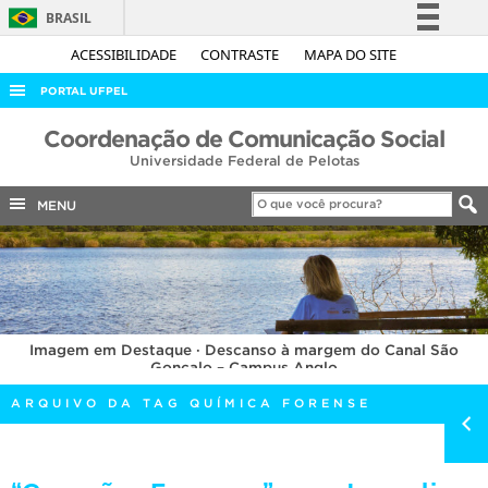
BRASIL
Simplifique!
ACESSIBILIDADE
CONTRASTE
MAPA DO SITE
Comunica BR
PORTAL UFPEL
Participe
ACESSO À INFORMAÇÃO
Coordenação de Comunicação Social
Acesso à informação
Universidade Federal de Pelotas
AUDITORIA
Legislação
COBALTO
MENU
Canais
CONCURSOS
EDITAIS
INTERNACIONAL
Imagem em Destaque · Descanso à margem do Canal São
OUVIDORIA
Gonçalo – Campus Anglo
PORTARIAS
ARQUIVO DA TAG QUÍMICA FORENSE
TELEFONES