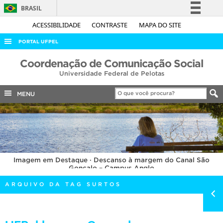
BRASIL
Simplifique!
ACESSIBILIDADE
CONTRASTE
MAPA DO SITE
Comunica BR
PORTAL UFPEL
Participe
ACESSO À INFORMAÇÃO
Coordenação de Comunicação Social
Acesso à informação
Universidade Federal de Pelotas
AUDITORIA
Legislação
COBALTO
MENU
Canais
CONCURSOS
EDITAIS
INTERNACIONAL
Imagem em Destaque · Descanso à margem do Canal São
OUVIDORIA
Gonçalo – Campus Anglo
PORTARIAS
ARQUIVO DA TAG SURTOS
TELEFONES