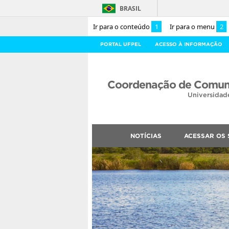
BRASIL
Ir para o conteúdo
1
Ir para o menu
2
PORTAL UFPEL
ACESSO À INFORMAÇÃO
Coordenação de Comuni
Universidad
NOTÍCIAS
ACESSAR OS 