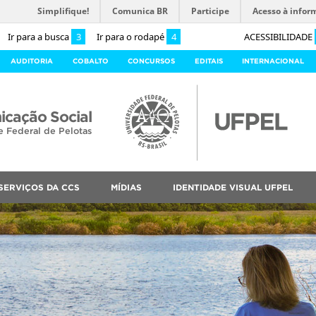
Simplifique!
Comunica BR
Participe
Acesso à infor
Ir para a busca
3
Ir para o rodapé
4
ACESSIBILIDADE
AUDITORIA
COBALTO
CONCURSOS
EDITAIS
INTERNACIONAL
cação Social
e Federal de Pelotas
SERVIÇOS DA CCS
MÍDIAS
IDENTIDADE VISUAL UFPEL