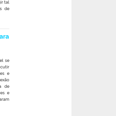
r tal
os de
ara
el se
cutir
tes e
lexão
a de
res e
raram