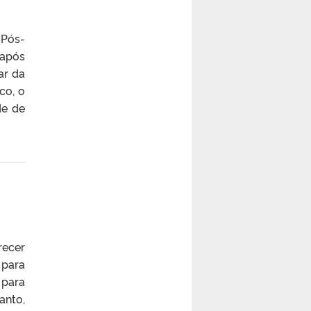
 Pós-
 após
ar da
co, o
de de
recer
 para
 para
anto,