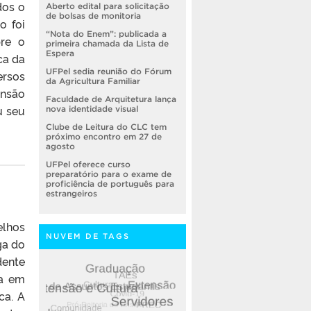
dos o
Aberto edital para solicitação
de bolsas de monitoria
o foi
“Nota do Enem”: publicada a
bre o
primeira chamada da Lista de
Espera
ca da
UFPel sedia reunião do Fórum
ersos
da Agricultura Familiar
ensão
Faculdade de Arquitetura lança
u seu
nova identidade visual
Clube de Leitura do CLC tem
próximo encontro em 27 de
agosto
UFPel oferece curso
preparatório para o exame de
proficiência de português para
estrangeiros
elhos
NUVEM DE TAGS
ga do
dente
da em
ca. A