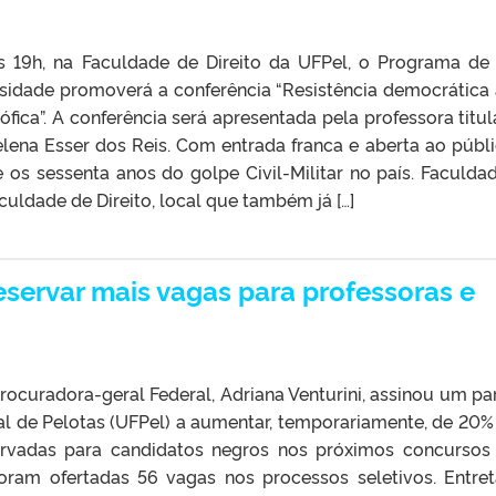
 às 19h, na Faculdade de Direito da UFPel, o Programa de
rsidade promoverá a conferência “Resistência democrática
ófica”. A conferência será apresentada pela professora titul
lena Esser dos Reis. Com entrada franca e aberta ao públi
e os sessenta anos do golpe Civil-Militar no país. Faculda
culdade de Direito, local que também já […]
eservar mais vagas para professoras e
procuradora-geral Federal, Adriana Venturini, assinou um pa
al de Pelotas (UFPel) a aumentar, temporariamente, de 20%
rvadas para candidatos negros nos próximos concursos
foram ofertadas 56 vagas nos processos seletivos. Entret