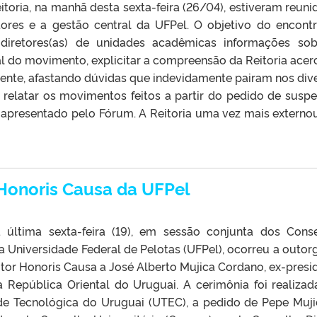
itoria, na manhã desta sexta-feira (26/04), estiveram reuni
ores e a gestão central da UFPel. O objetivo do encontr
) diretores(as) de unidades acadêmicas informações so
l do movimento, explicitar a compreensão da Reitoria acer
cente, afastando dúvidas que indevidamente pairam nos div
, relatar os movimentos feitos a partir do pedido de susp
 apresentado pelo Fórum. A Reitoria uma vez mais externo
Honoris Causa da UFPel
 última sexta-feira (19), em sessão conjunta dos Cons
a Universidade Federal de Pelotas (UFPel), ocorreu a outor
utor Honoris Causa a José Alberto Mujica Cordano, ex-presi
 República Oriental do Uruguai. A cerimônia foi realiza
ade Tecnológica do Uruguai (UTEC), a pedido de Pepe Muji