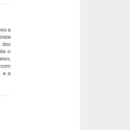
iou a
treze
s dos
nte o
anos,
s com
l e a