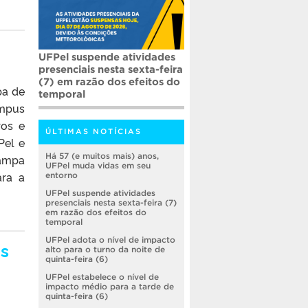
UFPel suspende atividades
presenciais nesta sexta-feira
(7) em razão dos efeitos do
pa de
temporal
ampus
ros e
ÚLTIMAS NOTÍCIAS
Pel e
Há 57 (e muitos mais) anos,
Pampa
UFPel muda vidas em seu
ara a
entorno
UFPel suspende atividades
presenciais nesta sexta-feira (7)
em razão dos efeitos do
temporal
UFPel adota o nível de impacto
os
alto para o turno da noite de
quinta-feira (6)
UFPel estabelece o nível de
impacto médio para a tarde de
quinta-feira (6)