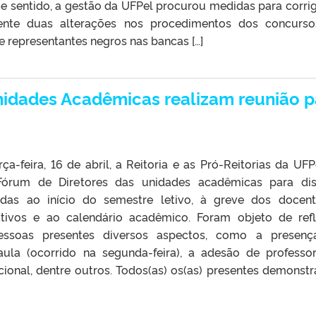
 sentido, a gestão da UFPel procurou medidas para corrigi
mente duas alterações nos procedimentos dos concurs
e representantes negros nas bancas […]
nidades Acadêmicas realizam reunião p
a-feira, 16 de abril, a Reitoria e as Pró-Reitorias da UFP
órum de Diretores das unidades acadêmicas para dis
adas ao início do semestre letivo, à greve dos docen
rativos e ao calendário acadêmico. Foram objeto de ref
essoas presentes diversos aspectos, como a presenç
aula (ocorrido na segunda-feira), a adesão de professo
cional, dentre outros. Todos(as) os(as) presentes demonst