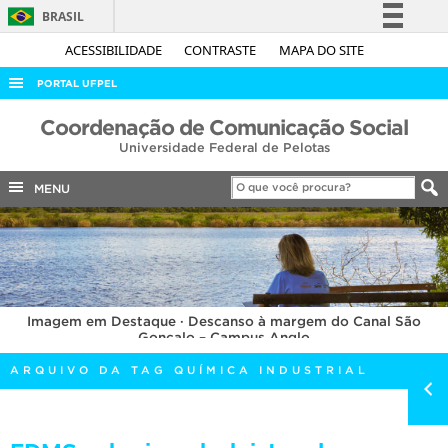
BRASIL
Simplifique!
ACESSIBILIDADE
CONTRASTE
MAPA DO SITE
Comunica BR
PORTAL UFPEL
Participe
ACESSO À INFORMAÇÃO
Coordenação de Comunicação Social
Acesso à informação
Universidade Federal de Pelotas
AUDITORIA
Legislação
COBALTO
MENU
Canais
CONCURSOS
EDITAIS
INTERNACIONAL
Imagem em Destaque · Descanso à margem do Canal São
OUVIDORIA
Gonçalo – Campus Anglo
PORTARIAS
ARQUIVO DA TAG QUÍMICA INDUSTRIAL
TELEFONES