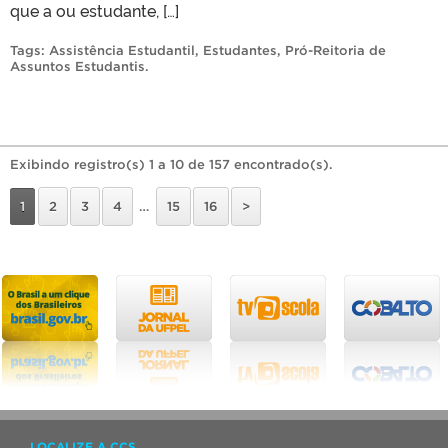
que a ou estudante, […]
Tags:
Assistência Estudantil
,
Estudantes
,
Pró-Reitoria de
Assuntos Estudantis
.
Exibindo registro(s) 1 a 10 de 157 encontrado(s).
1
2
3
4
…
15
16
>
LOCALIZE A CCS