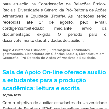
para atuação na Coordenação de Relações Étnico-
Raciais, Diversidade e Gênero, da Pró-Reitoria de Ações
Afirmativas e Equidade (Proafe). As inscrições serão
recebidas até 1º de agosto, pelo e-mail
cordigen@ufpel.edu.br, mediante envio da
documentação exigida. O período para o
desenvolvimento das atividades de auxílio […]
Tags:
Assistência Estudantil
,
Enfermagem
,
Estudantes
,
gastronomia
,
Licenciatura em Ciências Sociais
,
Licenciatura em
Geografia
,
Pró-Reitoria de Ações Afirmativas e Equidade
.
Sala de Apoio On-line oferece auxílio
a estudantes para a produção
acadêmica: leitura e escrita
30/06/2025
Com o objetivo de auxiliar estudantes da Universidade
Federal de Pelotas (UFPel) em trabalhos acadêmicos e