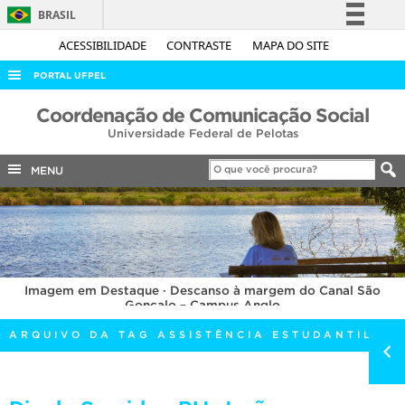
BRASIL
Simplifique!
ACESSIBILIDADE
CONTRASTE
MAPA DO SITE
Comunica BR
PORTAL UFPEL
Participe
ACESSO À INFORMAÇÃO
Coordenação de Comunicação Social
Acesso à informação
Universidade Federal de Pelotas
AUDITORIA
Legislação
COBALTO
MENU
Canais
CONCURSOS
EDITAIS
INTERNACIONAL
Imagem em Destaque · Descanso à margem do Canal São
OUVIDORIA
Gonçalo – Campus Anglo
PORTARIAS
ARQUIVO DA TAG ASSISTÊNCIA ESTUDANTIL
TELEFONES