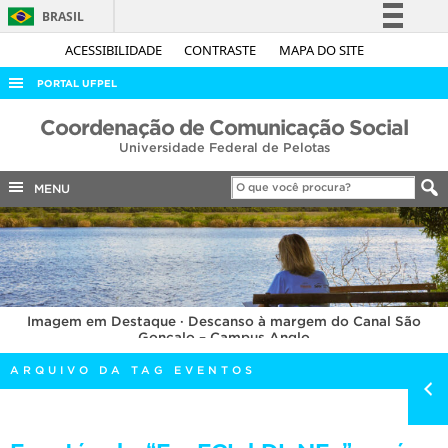
BRASIL
Simplifique!
ACESSIBILIDADE
CONTRASTE
MAPA DO SITE
Comunica BR
PORTAL UFPEL
Participe
ACESSO À INFORMAÇÃO
Coordenação de Comunicação Social
Acesso à informação
Universidade Federal de Pelotas
AUDITORIA
Legislação
COBALTO
MENU
Canais
CONCURSOS
EDITAIS
INTERNACIONAL
Imagem em Destaque · Descanso à margem do Canal São
OUVIDORIA
Gonçalo – Campus Anglo
PORTARIAS
ARQUIVO DA TAG EVENTOS
TELEFONES