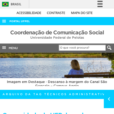
BRASIL
Simplifique!
ACESSIBILIDADE
CONTRASTE
MAPA DO SITE
Comunica BR
PORTAL UFPEL
Participe
ACESSO À INFORMAÇÃO
Coordenação de Comunicação Social
Acesso à informação
Universidade Federal de Pelotas
AUDITORIA
Legislação
COBALTO
MENU
Canais
CONCURSOS
EDITAIS
INTERNACIONAL
Imagem em Destaque · Descanso à margem do Canal São
OUVIDORIA
Gonçalo – Campus Anglo
PORTARIAS
ARQUIVO DA TAG TÉCNICOS ADMINISTRATIVOS
TELEFONES