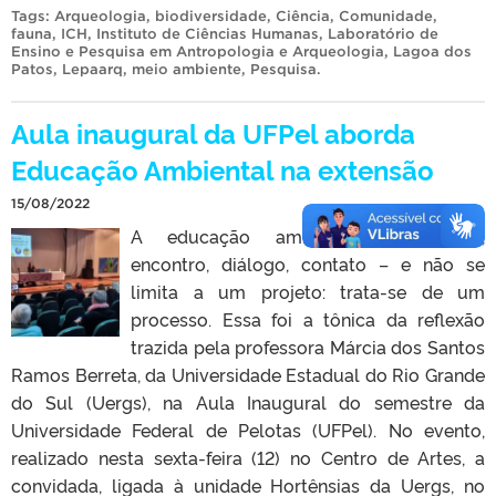
Tags:
Arqueologia
,
biodiversidade
,
Ciência
,
Comunidade
,
fauna
,
ICH
,
Instituto de Ciências Humanas
,
Laboratório de
Ensino e Pesquisa em Antropologia e Arqueologia
,
Lagoa dos
Patos
,
Lepaarq
,
meio ambiente
,
Pesquisa
.
Aula inaugural da UFPel aborda
Educação Ambiental na extensão
15/08/2022
A educação ambiental é relação,
encontro, diálogo, contato – e não se
limita a um projeto: trata-se de um
processo. Essa foi a tônica da reflexão
trazida pela professora Márcia dos Santos
Ramos Berreta, da Universidade Estadual do Rio Grande
do Sul (Uergs), na Aula Inaugural do semestre da
Universidade Federal de Pelotas (UFPel). No evento,
realizado nesta sexta-feira (12) no Centro de Artes, a
convidada, ligada à unidade Hortênsias da Uergs, no