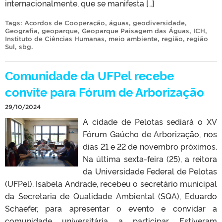
internacionalmente, que se manifesta […]
Tags:
Acordos de Cooperação
,
águas
,
geodiversidade
,
Geografia
,
geoparque
,
Geoparque Paisagem das Águas
,
ICH
,
Instituto de Ciências Humanas
,
meio ambiente
,
região
,
região
Sul
,
sbg
.
Comunidade da UFPel recebe
convite para Fórum de Arborização
29/10/2024
A cidade de Pelotas sediará o XV
Fórum Gaúcho de Arborização, nos
dias 21 e 22 de novembro próximos.
Na última sexta-feira (25), a reitora
da Universidade Federal de Pelotas
(UFPel), Isabela Andrade, recebeu o secretário municipal
da Secretaria de Qualidade Ambiental (SQA), Eduardo
Schaefer, para apresentar o evento e convidar a
comunidade universitária a participar. Estiveram