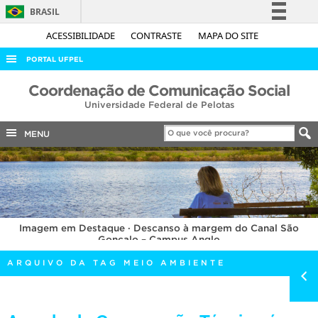
BRASIL
Simplifique!
ACESSIBILIDADE
CONTRASTE
MAPA DO SITE
Comunica BR
PORTAL UFPEL
Participe
ACESSO À INFORMAÇÃO
Coordenação de Comunicação Social
Acesso à informação
Universidade Federal de Pelotas
AUDITORIA
Legislação
COBALTO
MENU
Canais
CONCURSOS
EDITAIS
INTERNACIONAL
Imagem em Destaque · Descanso à margem do Canal São
OUVIDORIA
Gonçalo – Campus Anglo
PORTARIAS
ARQUIVO DA TAG MEIO AMBIENTE
TELEFONES