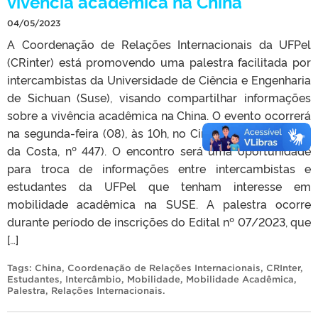
vivência acadêmica na China
04/05/2023
A Coordenação de Relações Internacionais da UFPel
(CRinter) está promovendo uma palestra facilitada por
intercambistas da Universidade de Ciência e Engenharia
de Sichuan (Suse), visando compartilhar informações
sobre a vivência acadêmica na China. O evento ocorrerá
na segunda-feira (08), às 10h, no Cine UFPel (Rua Lobo
da Costa, nº 447). O encontro será uma oportunidade
para troca de informações entre intercambistas e
estudantes da UFPel que tenham interesse em
mobilidade acadêmica na SUSE. A palestra ocorre
durante período de inscrições do Edital nº 07/2023, que
[…]
Tags:
China
,
Coordenação de Relações Internacionais
,
CRInter
,
Estudantes
,
Intercâmbio
,
Mobilidade
,
Mobilidade Acadêmica
,
Palestra
,
Relações Internacionais
.