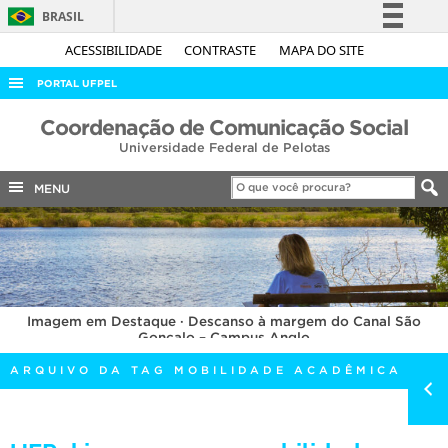
BRASIL
Simplifique!
ACESSIBILIDADE
CONTRASTE
MAPA DO SITE
Comunica BR
PORTAL UFPEL
Participe
ACESSO À INFORMAÇÃO
Coordenação de Comunicação Social
Acesso à informação
Universidade Federal de Pelotas
AUDITORIA
Legislação
COBALTO
MENU
Canais
CONCURSOS
EDITAIS
INTERNACIONAL
Imagem em Destaque · Descanso à margem do Canal São
OUVIDORIA
Gonçalo – Campus Anglo
PORTARIAS
ARQUIVO DA TAG MOBILIDADE ACADÊMICA
TELEFONES