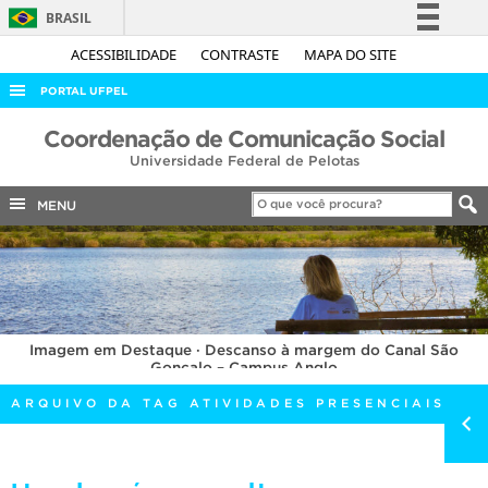
BRASIL
Simplifique!
ACESSIBILIDADE
CONTRASTE
MAPA DO SITE
Comunica BR
PORTAL UFPEL
Participe
ACESSO À INFORMAÇÃO
Coordenação de Comunicação Social
Acesso à informação
Universidade Federal de Pelotas
AUDITORIA
Legislação
COBALTO
MENU
Canais
CONCURSOS
EDITAIS
INTERNACIONAL
Imagem em Destaque · Descanso à margem do Canal São
OUVIDORIA
Gonçalo – Campus Anglo
PORTARIAS
ARQUIVO DA TAG ATIVIDADES PRESENCIAIS
TELEFONES