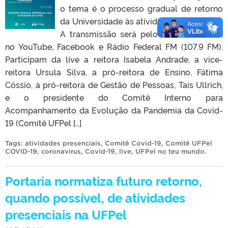
o tema é o processo gradual de retorno
da Universidade às atividades presenciais.
A transmissão será pelo canal da UFPel
no YouTube, Facebook e Rádio Federal FM (107.9 FM).
Participam da live a reitora Isabela Andrade, a vice-
reitora Ursula Silva, a pró-reitora de Ensino, Fátima
Cóssio, a pró-reitora de Gestão de Pessoas, Taís Ullrich,
e o presidente do Comitê Interno para
Acompanhamento da Evolução da Pandemia da Covid-
19 (Comitê UFPel […]
Tags:
atividades presenciais
,
Comitê Covid-19
,
Comitê UFPel
COVID-19
,
coronavirus
,
Covid-19
,
live
,
UFPel no teu mundo
.
Portaria normatiza futuro retorno,
quando possível, de atividades
presenciais na UFPel