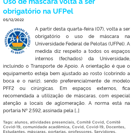
Uso de máscara volta a ser
obrigatório na UFPel
05/12/2022
A partir desta quarta-feira (07), volta a ser
obrigatório o uso de máscara na
Universidade Federal de Pelotas (UFPel). A
medida diz respeito a todos os espaços
internos (fechados) da Universidade,
incluindo o Transporte de Apoio. A orientação é que o
equipamento esteja bem ajustado ao rosto (cobrindo a
boca e o nariz), sendo preferencialmente de modelo
PFF2 ou cirúrgicas. Em espaços externos, fica
recomendada a utilização de máscaras, com especial
atenção a locais de aglomeração. A norma está na
portaria Nº 2.592, assinada pela […]
Tags:
alunos
,
atividades presenciais
,
Comitê Covid
,
Comitê
Covid-19
,
comunidade acadêmica
,
Covid
,
Covid-19
,
Docentes
,
Estudantes
,
máscaras
,
portarias
,
professores
,
Servidores
,