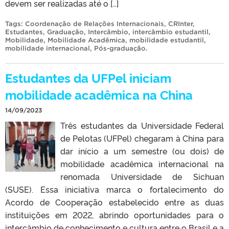
devem ser realizadas até o […]
Tags:
Coordenação de Relações Internacionais
,
CRInter
,
Estudantes
,
Graduação
,
Intercâmbio
,
intercâmbio estudantil
,
Mobilidade
,
Mobilidade Acadêmica
,
mobilidade estudantil
,
mobilidade internacional
,
Pós-graduação
.
Estudantes da UFPel iniciam
mobilidade acadêmica na China
14/09/2023
Três estudantes da Universidade Federal
de Pelotas (UFPel) chegaram à China para
dar início a um semestre (ou dois) de
mobilidade acadêmica internacional na
renomada Universidade de Sichuan
(SUSE). Essa iniciativa marca o fortalecimento do
Acordo de Cooperação estabelecido entre as duas
instituições em 2022, abrindo oportunidades para o
intercâmbio de conhecimento e cultura entre o Brasil e a