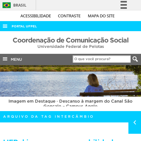
BRASIL
Simplifique!
ACESSIBILIDADE
CONTRASTE
MAPA DO SITE
Comunica BR
PORTAL UFPEL
Participe
ACESSO À INFORMAÇÃO
Coordenação de Comunicação Social
Acesso à informação
Universidade Federal de Pelotas
AUDITORIA
Legislação
COBALTO
MENU
Canais
CONCURSOS
EDITAIS
INTERNACIONAL
Imagem em Destaque · Descanso à margem do Canal São
OUVIDORIA
Gonçalo – Campus Anglo
PORTARIAS
ARQUIVO DA TAG INTERCÂMBIO
TELEFONES